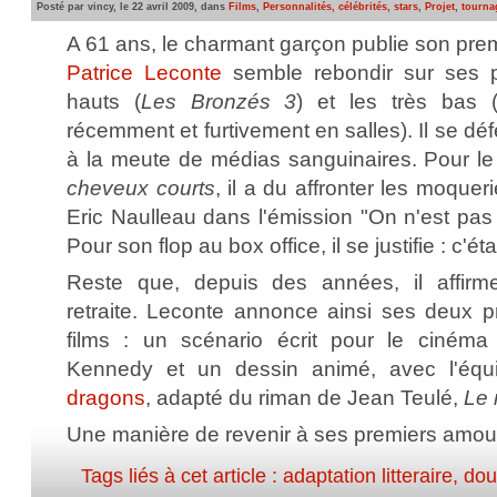
Posté par vincy, le 22 avril 2009, dans
Films
,
Personnalités, célébrités, stars
,
Projet, tourna
A 61 ans, le charmant garçon publie son pre
Patrice Leconte
semble rebondir sur ses pa
hauts (
Les Bronzés 3
) et les très bas 
récemment et furtivement en salles). Il se dé
à la meute de médias sanguinaires. Pour le 
cheveux courts
, il a du affronter les moque
Eric Naulleau dans l'émission "On n'est pas
Pour son flop au box office, il se justifie : c
Reste que, depuis des années, il affirm
retraite. Leconte annonce ainsi ses deux pr
films : un scénario écrit pour le cinéma 
Kennedy et un dessin animé, avec l'éq
dragons
, adapté du riman de Jean Teulé,
Le 
Une manière de revenir à ses premiers amou
Tags liés à cet article :
adaptation litteraire
,
dou