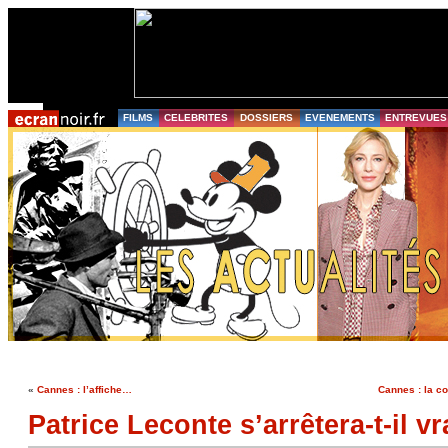
FILMS
CELEBRITES
DOSSIERS
EVENEMENTS
ENTREVUES
«
Cannes : l’affiche…
Cannes : la c
Patrice Leconte s’arrêtera-t-il v