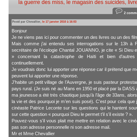
la guerre des miss
,
le magasin des suicides
,
livr
2 comme
Posté par Chevallier,
le 17 janvier 2010 à 16:03
Bonjour
Je ne viens pas ici pour commenter un des livres ou un des fi
Mais comme j’ai entendu ses interrogations sur le 13h à
secrétaire de l’écologie Chantal JOUANNO, je cite « Si Dieu ex
» concernant la catastrophe de Haïti et bien d’autres
continuellement.
Je voudrais donc lui apporter une réponse car il prétend que
peuvent lui apporter une réponse.
J’habite un petit village de l’Auvergne, je suis pasteur protes
pays rural. (Je suis né au Mans en 1950 et placé par la DASS 
ma jeunesse a été très chaotique jusqu’à l’âge de 33ans, alo
la vie et des pourquoi je m’en suis posé). C’est pour cela qu
cinéaste Patrice Leconte sur les questions qui le hantent sou
sur cette question « pourquoi Dieu le permet t’il s’il existe ? ».
Pouvez-vous s’il vous plait me mettre en relation avec le ciné
pas son adresse personnelle ni son adresse mail.
Mr et Mme Chevallier