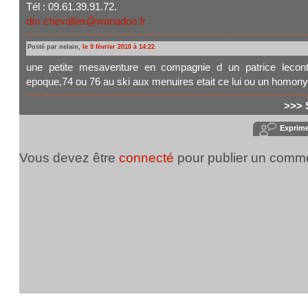
Tél : 09.61.39.91.72.
dm.chevallier@wanadoo.fr
Posté par nelain,
le 9 février 2010 à 14:22
une petite mesaventure en compagnie d un patrice lecont
epoque,74 ou 76 au ski aux menuires etait ce lui ou un homo
>>> 
Exprim
Vous devez être
connecté
pour publier un comme