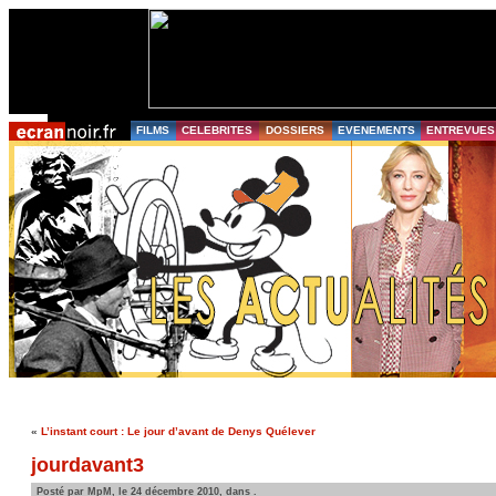
FILMS
CELEBRITES
DOSSIERS
EVENEMENTS
ENTREVUES
«
L’instant court : Le jour d’avant de Denys Quélever
jourdavant3
Posté par MpM, le 24 décembre 2010, dans .