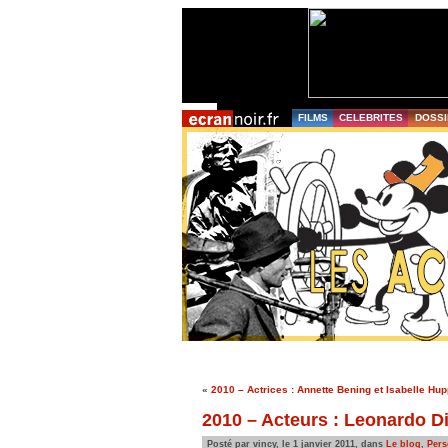
FILMS
CELEBRITES
DOSSI
«
2010 – Actrices : Annette Bening et Isabelle Hup
2010 – Acteurs : Leonardo D
Posté par vincy, le 1 janvier 2011, dans
Le blog
,
Pers