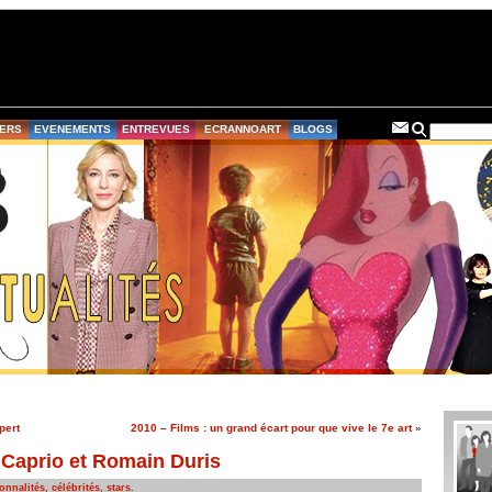
ERS
EVENEMENTS
ENTREVUES
ECRANNOART
BLOGS
pert
2010 – Films : un grand écart pour que vive le 7e art
»
iCaprio et Romain Duris
onnalités, célébrités, stars
.