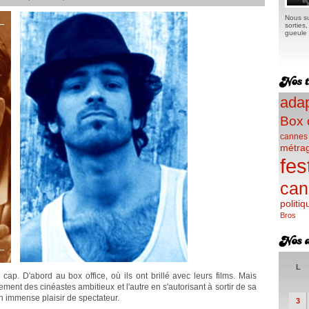
Nous su
sorties
gueule e
adap
Box 
cannes
métra
fes
can
politiq
Bros
L
 cap. D'abord au box office, où ils ont brillé avec leurs films. Mais
ement des cinéastes ambitieux et l'autre en s'autorisant à sortir de sa
un immense plaisir de spectateur.
3