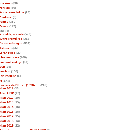
Les Arcs
(28)
Poitiers
(49)
Saint-Jean-de-Luz
(20)
Vendôme
(8)
Venise
(330)
Vesoul
(115)
(5191)
Actualité, société
(546)
Avant-premières
(319)
Courts métrages
(554)
Critiques
(550)
Ecran Rose
(20)
L'instant court
(168)
L'instant vintage
(66)
tion
(59)
emoriam
(400)
 de l'équipe
(61)
og
(173)
ossiers de l'Ecran (1996-….)
(283)
bilan 2011
(25)
Bilan 2012
(17)
bilan 2013
(10)
bilan 2014
(19)
bilan 2015
(15)
bilan 2016
(16)
bilan 2017
(15)
bilan 2018
(14)
bilan 2019
(22)