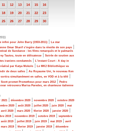
11
12
13
14
15
16
18
19
20
21
22
23
25
26
27
28
29
30
2011
|
e infini pour John Barry (1933-2011)
La star
|
enne Omar Sharif s’ingère dans la révolte de son pays
stival de Sundance : les films remarqués et le palmarès
|
ey Tautou, toute en délicatesse
Soirée de soutien aux
|
stes iraniens condamnés
L’instant Court : A day in
|
réalisé par Katya Mokolo
Le MK2 Bibliothèque va
|
ndir de deux salles
Au Royaume Uni, le nouveau Ken
|
sortira simultanément en salles, en VOD et à la télé
|
y Scott promet Prometheus pour mars 2012
Pedro
var retrouvera Marisa Paredes, en chanteuse italienne
s
|
|
|
r 2021
décembre 2020
novembre 2020
octobre 2020
|
|
|
|
embre 2020
août 2020
juillet 2020
juin 2020
mai
|
|
|
|
|
avril 2020
mars 2020
février 2020
janvier 2020
|
|
|
bre 2019
novembre 2019
octobre 2019
septembre
|
|
|
|
|
août 2019
juillet 2019
juin 2019
mai 2019
avril
|
|
|
|
mars 2019
février 2019
janvier 2019
décembre