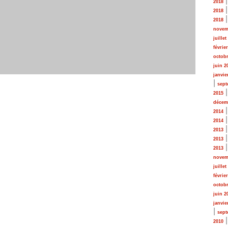
2018
2018
2018
novem
juillet
févrie
octobr
juin 2
janvie
|
sept
2015
décem
2014
2014
2013
2013
2013
novem
juillet
févrie
octobr
juin 2
janvie
|
sept
2010