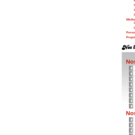
Médi
Person
Proje
Nos
Nos