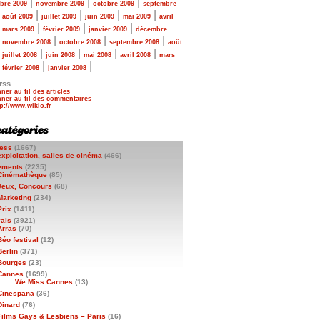
|
|
|
bre 2009
novembre 2009
octobre 2009
septembre
|
|
|
|
|
août 2009
juillet 2009
juin 2009
mai 2009
avril
|
|
|
|
mars 2009
février 2009
janvier 2009
décembre
|
|
|
|
novembre 2008
octobre 2008
septembre 2008
août
|
|
|
|
|
juillet 2008
juin 2008
mai 2008
avril 2008
mars
|
|
|
février 2008
janvier 2008
rss
ner au fil des articles
ner au fil des commentaires
ess
(1667)
exploitation, salles de cinéma
(466)
ements
(2235)
Cinémathèque
(85)
Jeux, Concours
(68)
Marketing
(234)
Prix
(1411)
vals
(3921)
Arras
(70)
Béo festival
(12)
Berlin
(371)
Bourges
(23)
Cannes
(1699)
We Miss Cannes
(13)
Cinespana
(36)
Dinard
(76)
Films Gays & Lesbiens – Paris
(16)