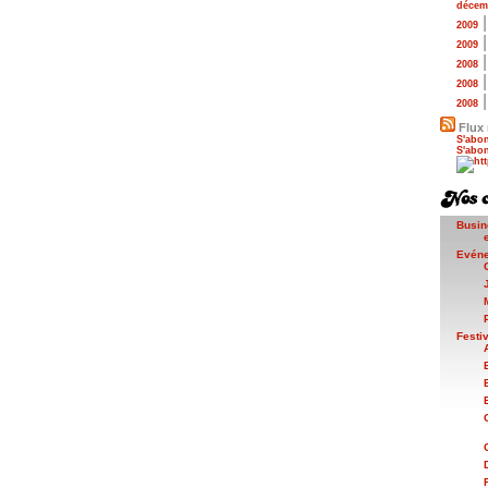
décem
2009
2009
2008
2008
2008
Flux 
S'abon
S'abon
Busin
Evén
Festi