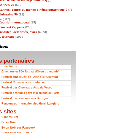
Bilan d'une décennie (2000-2009)
(6)
Cannes 70
(69)
Cannes, centre du monde cinématographique ?
(7)
Quinzaine 50
(22)
as
(587)
Courrier International
(15)
L'instant Zappette
(235)
nalités, célébrités, stars
(4673)
t, tournage
(1932)
 partenaires
Ciné Junior
Cinéparty et Béo festival (Divan du monde)
Festival ciné-jeune de l'Aisne (St Quentin)
Festival Cinespana de Toulouse
Festival des Cinémas d'Asie de Vesoul
Festival des films gays et lesbiens de Paris
Festival des scénaristes à Bourges
Rencontres internationales Henri Langlois
 sites
Cannes Fest
Ecran Noir
Ecran Noir sur Facebook