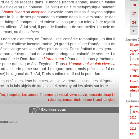
rd de $ de recettes dans le monde (record annuel) avec un thriller
10
 il est devenu un nouveau De Niro) et un film métaphysique haletant
s
Shutter Island
ou
Inception
, il excelle dans l'intensité psychologique
17
ans la folie de ses personnages comme dans l'univers baroque des
 une intégrité trompeuse, et enlève le masque pour mieux faire rejaillir
24
est ailleurs. À lui seul, il porte le flambeau de son métier. Un acte de
31
hemars, ou à nos rêves.
u nombre d'entrées, en France. Une comédie romantique, un film à
Janvier 
la tête d'affiche incontournable (et grand public) de l'année. Loin de
Silenc
cé son virage vers des rôles plus adultes. En se frottant à des genres
égypti
s sa part de risque, tout en voulant partager sa volonté de séduire. La
27e Fe
|
" pour être le Dom Juan de
L'Arnacoeur
? Pourtant, il nous y enchante,
Audr
e porte qui claque à la Feydeau. Dans
L'Homme qui voulait vivre sa
cinéa
 où la liberté prime sur tout. Le regard perdu, mais précis, il a foi en
Tokyo 
ce
) hexagonal du 7e Art, Duris confirme qu'il est là pour durer.
s’agra
 musclés, les deux hommes, virils et vulnérables, sont les allégories
Loach 
e : à la fois objets de fantasme et mecs ayant les pieds sur terre.
Ridle
Almodo
|
fice
,
inception
,
l'arnacoeur
,
l'homme qui voulait vivre sa vie
,
leonardo dicaprio
,
raiponce
,
romain duris
,
shtter island
,
tangled
.
Archive
janvie
Exprimez-vous
|
sept
2020
mmentaire.
décem
2019
2019