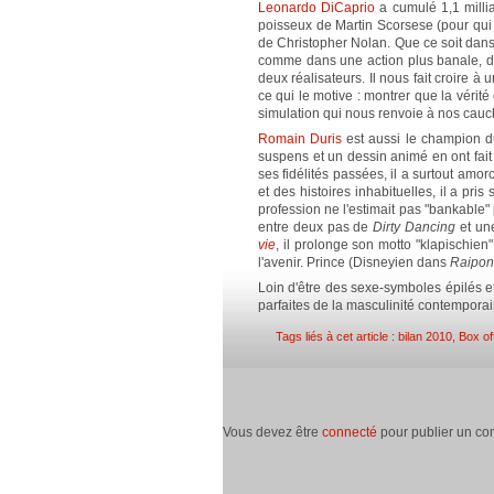
Leonardo DiCaprio
a cumulé 1,1 millia
poisseux de Martin Scorsese (pour qui
de Christopher Nolan. Que ce soit dan
comme dans une action plus banale, d
deux réalisateurs. Il nous fait croire à
ce qui le motive : montrer que la vérité 
simulation qui nous renvoie à nos cauc
Romain Duris
est aussi le champion d
suspens et un dessin animé en ont fait 
ses fidélités passées, il a surtout amor
et des histoires inhabituelles, il a pri
profession ne l'estimait pas "bankable
entre deux pas de
Dirty Dancing
et un
vie
, il prolonge son motto "klapischien"
l'avenir. Prince (Disneyien dans
Raipon
Loin d'être des sexe-symboles épilés et
parfaites de la masculinité contemporain
Tags liés à cet article :
bilan 2010
,
Box of
Vous devez être
connecté
pour publier un co