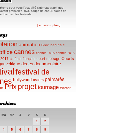
ivons pour vous l'actualité cinématographique :
, avant-premières, dvd, coups de coeur, coups de
t bien sûr les festivals.
[ en savoir plus ]
tation
animation
berlinale
Berlin
cannes
office
cannes 2015
cannes 2016
Courts
court metrage
 2017
cinéma français
ges
deces
documentaire
critique
tival
festival de
palmarès
nes
hollywood
oscars
projet
Prix
tournage
ue
Warner
Ma
Me
J
V
S
D
1
2
4
5
6
7
8
9