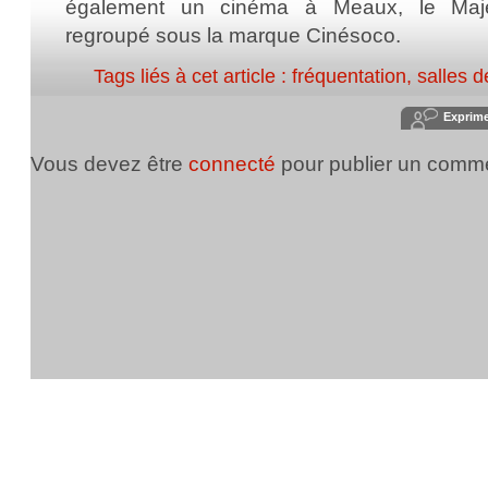
également un cinéma à Meaux, le Majes
regroupé sous la marque Cinésoco.
Tags liés à cet article :
fréquentation
,
salles 
Exprim
Vous devez être
connecté
pour publier un comme