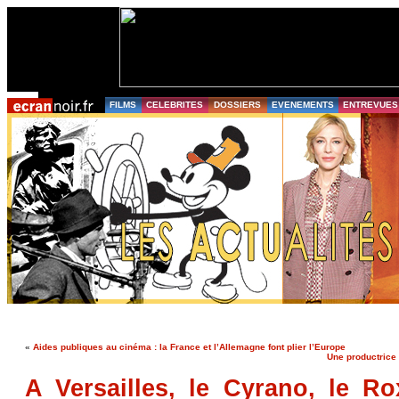
FILMS
CELEBRITES
DOSSIERS
EVENEMENTS
ENTREVUES
«
Aides publiques au cinéma : la France et l’Allemagne font plier l’Europe
Une productrice 
A Versailles, le Cyrano, le Ro