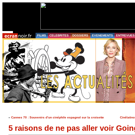
FILMS
CELEBRITES
DOSSIERS
EVENEMENTS
ENTREVUES
«
Cannes 70 : Souvenirs d’un cinéphile espagnol sur la croisette
Cinélatin
5 raisons de ne pas aller voir Goin