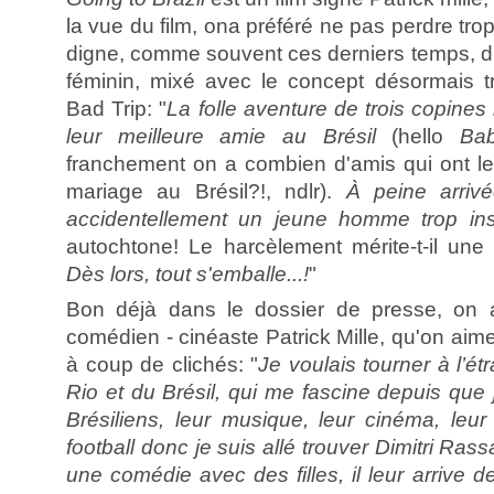
la vue du film, ona préféré ne pas perdre tro
digne, comme souvent ces derniers temps, d'
féminin, mixé avec le concept désormais t
Bad Trip: "
La folle aventure de trois copines
leur meilleure amie au Brésil
(hello
Bab
franchement on a combien d'amis qui ont le
mariage au Brésil?!, ndlr).
À peine arrivé
accidentellement un jeune homme trop ins
autochtone! Le harcèlement mérite-t-il une p
Dès lors, tout s'emballe...!
"
Bon déjà dans le dossier de presse, on 
comédien - cinéaste Patrick Mille, qu'on aime p
à coup de clichés: "
Je voulais tourner à l’ét
Rio et du Brésil, qui me fascine depuis que j
Brésiliens, leur musique, leur cinéma, leur 
football donc je suis allé trouver Dimitri Rassam
une comédie avec des filles, il leur arrive de