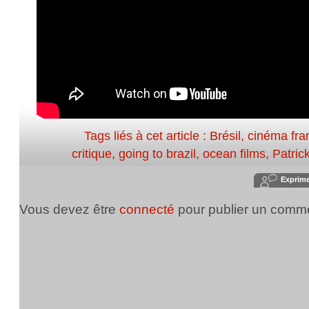
Tags liés à cet article :
Brésil
,
cinéma fra
critique
,
going to brazil
,
ocean films
,
Patrick
Exprim
Vous devez être
connecté
pour publier un comme