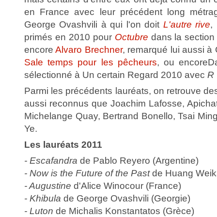
en France avec leur précédent long métrag
George Ovashvili à qui l'on doit
L'autre rive
,
primés en 2010 pour
Octubre
dans la section
encore
Alvaro Brechner
, remarqué lui aussi 
Sale temps pour les pêcheurs
, ou encoreDa
sélectionné à Un certain Regard 2010 avec
R 
Parmi les précédents lauréats, on retrouve d
aussi reconnus que Joachim Lafosse, Apicha
Michelange Quay, Bertrand Bonello, Tsai Min
Ye.
Les lauréats 2011
- Escafandra
de Pablo Reyero (Argentine)
- Now is the Future of the Past
de Huang Weika
- Augustine
d'Alice Winocour (France)
- Khibula
de George Ovashvili (Georgie)
- Luton
de Michalis Konstantatos (Grèce)