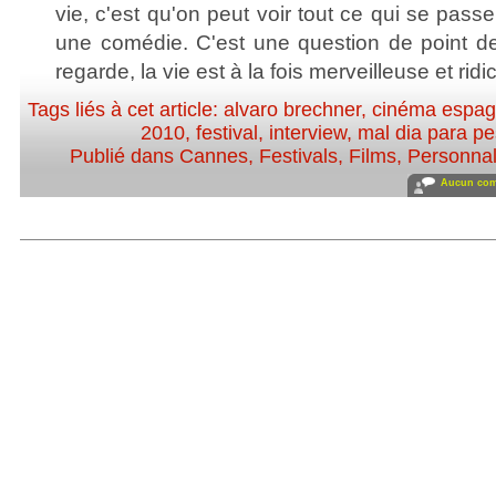
vie, c'est qu'on peut voir tout ce qui se pa
une comédie. C'est une question de point d
regarde, la vie est à la fois merveilleuse et ridi
Tags liés à cet article:
alvaro brechner
,
cinéma espag
2010
,
festival
,
interview
,
mal dia para pe
Publié dans
Cannes
,
Festivals
,
Films
,
Personnali
Aucun com