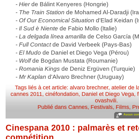
- Hier
de Bálint Kenyeres (Hongrie)
- The Train Station
de Mohamed Al-Daradji (Ira
- Of Our Economical Situation
d'Elad Keidan (I
- Il Sud è Niente
de Fabio Mollo (Italie)
- La delgada línea amarilla
de Celso García (M
- Full Contact
de David Verbeek (Pays-Bas)
- El Mudo
de Daniel et Diego Vega (Pérou)
- Wolf
de Bogdan Mustata (Roumanie)
-
Romania Kings
de Deniz Ergüven (Turquie)
- Mr Kaplan
d'Alvaro Brechner (Uruguay)
Tags liés à cet article:
alvaro brechner
,
atelier de 
cannes 2011
,
cinéfondation
,
Daniel et Diego Vega
,
ovashvili
.
Publié dans
Cannes
,
Festivals
,
Films
,
Pr
Aucun com
Cinespana 2010 : palmarès et ret
compétition