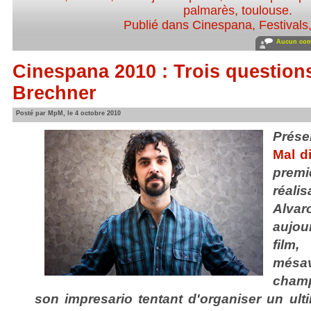
palmarès
,
toulouse
.
Publié dans
Cinespana
,
Festivals
Aucun com
Cinespana 2010 : Trois question
Brechner
Posté par MpM, le 4 octobre 2010
Prése
Mal d
premi
réal
Alv
aujou
film
més
champ
son impresario tentant d'organiser un ul