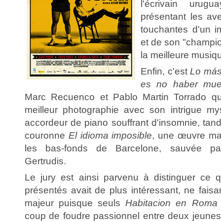
l'écrivain urugu
présentant les av
touchantes d'un im
et de son "champion
la meilleure musiqu
Enfin, c'est
Lo más 
es no haber mue
Marc Recuenco et Pablo Martin Torrado qui 
meilleur photographie avec son intrigue my
accordeur de piano souffrant d'insomnie, tandi
couronne
El idioma imposible
, une œuvre ma
les bas-fonds de Barcelone, sauvée par
Gertrudis.
Le jury est ainsi parvenu à distinguer ce 
présentés avait de plus intéressant, ne faisan
majeur puisque seuls
Habitacion en Roma
coup de foudre passionnel entre deux jeune