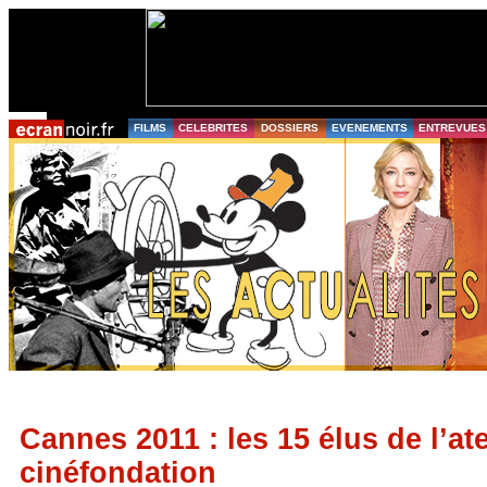
FILMS
CELEBRITES
DOSSIERS
EVENEMENTS
ENTREVUES
Cannes 2011 : les 15 élus de l’ate
cinéfondation