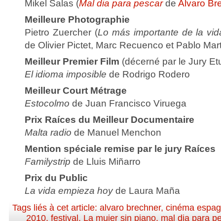
Mikel Salas (
Mal dia para pescar
de
Alvaro Br
Meilleure Photographie
Pietro Zuercher (
Lo más importante de la vi
de Olivier Pictet, Marc Recuenco et Pablo Mart
Meilleur Premier Film
(décerné par le Jury Et
El idioma imposible
de Rodrigo Rodero
Meilleur Court Métrage
Estocolmo
de Juan Francisco Viruega
Prix Raíces du Meilleur Documentaire
Malta radio
de Manuel Menchon
Mention spéciale remise par le jury Raíces
Familystrip
de Lluis Miñarro
Prix du Public
La vida empieza hoy
de Laura Maña
Tags liés à cet article:
alvaro brechner
,
cinéma espag
2010
,
festival
,
La mujer sin piano
,
mal dia para p