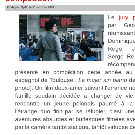
Posté par MpM, le 11 octobre 2010
Le
jury 
par Geo
réunissa
Dominiqu
Rego, Je
Serge Re
récompen
présenté en compétition cette année au
espagnol de Toulouse :
La mujer sin piano
de
photo). Un film doux-amer suivant l'errance 
famille soudain décidée à changer de vie
rencontre un jeune polonais paumé à la
l'étrange duo finit par se réfugier, c'est u
aventures absurdes et burlesques filmées ave
par la caméra tantôt statique, tantôt virtuose d