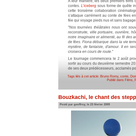
A leur manière, les deux premiers films
contes.
L’iceberg
sous forme de quête in
cette troisième collaboration cinématog
s’attaque carrément au conte de fées en 
fée qui voyage pieds nus et sans bagages.
"
Nos tournées théâtrales nous ont so
reconstruite, ville portuaire, ouvrière
notre imaginaire et alimenté, au fil des an
de fées. Fiona débarque dans la vie tern
mystère, de fantaisie, d'amour. Il en s
croisera en cours de route
."
Le tournage commencera le 2 août pro
sortir au cours du deuxième semestre 2011
de ses deux prédécesseurs, acclamés pou
Tags liés à cet article:
Bruno Romy
,
conte
,
Dom
Publié dans
Films
,
P
Bouzkachi, le chant des stepp
Posté par geoffroy, le 23 février 2009