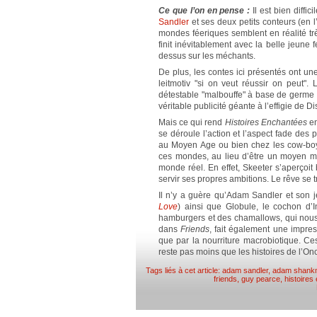
Ce que l’on en pense :
Il est bien diffi
Sandler
et ses deux petits conteurs (en l
mondes féeriques semblent en réalité tr
finit inévitablement avec la belle jeune 
dessus sur les méchants.
De plus, les contes ici présentés ont un
leitmotiv "si on veut réussir on peut"
détestable "malbouffe" à base de germe de
véritable publicité géante à l’effigie de D
Mais ce qui rend
Histoires Enchantées
en
se déroule l’action et l’aspect fade des 
au Moyen Age ou bien chez les cow-boys
ces mondes, au lieu d’être un moyen ma
monde réel. En effet, Skeeter s’aperçoit 
servir ses propres ambitions. Le rêve se tr
Il n’y a guère qu’Adam Sandler et son 
Love
) ainsi que Globule, le cochon d’
hamburgers et des chamallows, qui nous
dans
Friends
, fait également une impre
que par la nourriture macrobiotique. C
reste pas moins que les histoires de l’On
Tags liés à cet article:
adam sandler
,
adam shank
friends
,
guy pearce
,
histoires