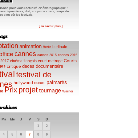
ivons pour vous l'actualité cinématographique :
, avant-premières, dvd, coups de coeur, coups de
t bien sûr les festivals.
[ en savoir plus ]
tation
animation
berlinale
Berlin
cannes
office
cannes 2015
cannes 2016
Courts
court metrage
 2017
cinéma français
ges
deces
documentaire
critique
tival
festival de
palmarès
nes
hollywood
oscars
projet
Prix
tournage
ue
Warner
Ma
Me
J
V
S
D
1
2
4
5
6
7
8
9