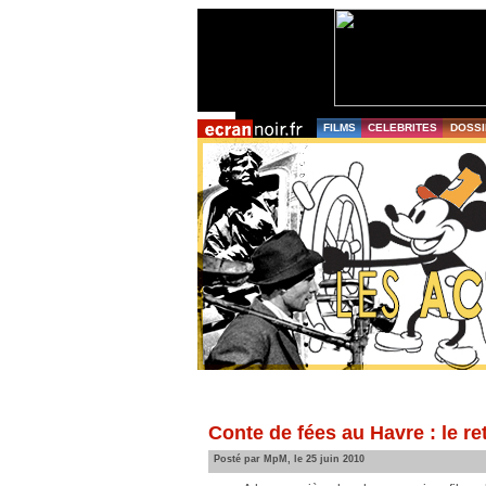
FILMS
CELEBRITES
DOSSI
Conte de fées au Havre : le r
Posté par MpM, le 25 juin 2010