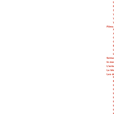
Films
forma
In m
L'actu
Le bl
Les d