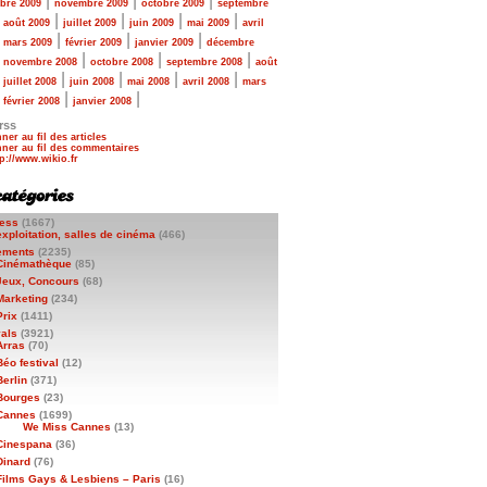
|
|
|
bre 2009
novembre 2009
octobre 2009
septembre
|
|
|
|
|
août 2009
juillet 2009
juin 2009
mai 2009
avril
|
|
|
|
mars 2009
février 2009
janvier 2009
décembre
|
|
|
|
novembre 2008
octobre 2008
septembre 2008
août
|
|
|
|
|
juillet 2008
juin 2008
mai 2008
avril 2008
mars
|
|
|
février 2008
janvier 2008
rss
ner au fil des articles
ner au fil des commentaires
ess
(1667)
exploitation, salles de cinéma
(466)
ements
(2235)
Cinémathèque
(85)
Jeux, Concours
(68)
Marketing
(234)
Prix
(1411)
vals
(3921)
Arras
(70)
Béo festival
(12)
Berlin
(371)
Bourges
(23)
Cannes
(1699)
We Miss Cannes
(13)
Cinespana
(36)
Dinard
(76)
Films Gays & Lesbiens – Paris
(16)