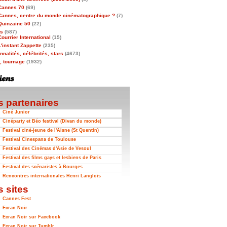
Cannes 70
(69)
Cannes, centre du monde cinématographique ?
(7)
Quinzaine 50
(22)
as
(587)
Courrier International
(15)
L'instant Zappette
(235)
nalités, célébrités, stars
(4673)
t, tournage
(1932)
 partenaires
Ciné Junior
Cinéparty et Béo festival (Divan du monde)
Festival ciné-jeune de l'Aisne (St Quentin)
Festival Cinespana de Toulouse
Festival des Cinémas d'Asie de Vesoul
Festival des films gays et lesbiens de Paris
Festival des scénaristes à Bourges
Rencontres internationales Henri Langlois
 sites
Cannes Fest
Ecran Noir
Ecran Noir sur Facebook
Ecran Noir sur Tumblr