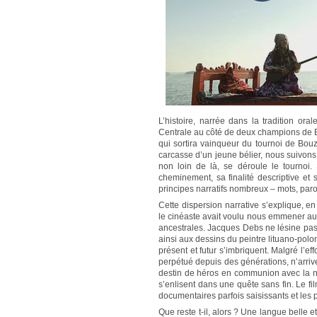
L’histoire, narrée dans la tradition or
Centrale au côté de deux champions de
qui sortira vainqueur du tournoi de Bouz
carcasse d’un jeune bélier, nous suivons
non loin de là, se déroule le tournoi.
cheminement, sa finalité descriptive et so
principes narratifs nombreux – mots, paro
Cette dispersion narrative s’explique, en
le cinéaste avait voulu nous emmener au-
ancestrales. Jacques Debs ne lésine pas 
ainsi aux dessins du peintre lituano-polo
présent et futur s’imbriquent. Malgré l’ef
perpétué depuis des générations, n’arriv
destin de héros en communion avec la na
s’enlisent dans une quête sans fin. Le f
documentaires parfois saisissants et les p
Que reste t-il, alors ? Une langue belle 