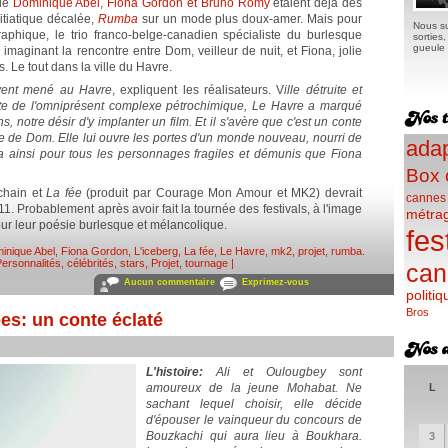
 de
Dominique Abel, Fiona Gordon et Bruno Romy
étaient déjà des
itiatique décalée,
Rumba
sur un mode plus doux-amer. Mais pour
Nous su
raphique, le trio franco-belge-canadien spécialiste du burlesque
sorties
gueule e
imaginant la rencontre entre Dom, veilleur de nuit, et Fiona, jolie
 Le tout dans la ville du Havre.
uvent mené au Havre
, expliquent les réalisateurs. V
ille détruite et
, hôte de l'omniprésent complexe pétrochimique, Le Havre a marqué
s, notre désir d'y implanter un film. Et il s'avère que c'est un conte
e de Dom. Elle lui ouvre les portes d'un monde nouveau, nourri de
adap
era ainsi pour tous les personnages fragiles et démunis que Fiona
Box 
chain et
La fée
(produit par Courage Mon Amour et MK2) devrait
cannes
. Probablement après avoir fait la tournée des festivals, à l'image
métra
r leur poésie burlesque et mélancolique.
fes
inique Abel
,
Fiona Gordon
,
L'iceberg
,
La fée
,
Le Havre
,
mk2
,
projet
,
rumba
.
ersonnalités, célébrités, stars
,
Projet, tournage
|
can
Aucun commentaire
Exprimez-vous
politiq
Bros
es: un conte éclaté
L'histoire:
Ali et Oulougbey sont
amoureux de la jeune Mohabat. Ne
L
sachant lequel choisir, elle décide
d'épouser le vainqueur du concours de
Bouzkachi qui aura lieu à Boukhara.
3