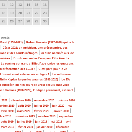
11
12
13
14
15
16
18
19
20
21
22
23
25
26
27
28
29
30
 posts
|
Bacri (1951-2021)
Robert Hossein (1927-2020) quitte la
|
César 2021: un président, une présentatrice, des
|
tions et des courts métrages
35 films nommés aux 26e
|
Lumières
Drunk ennivre les European Film Awards
|
Le coming-out trans d’Elliot Page ravive les questions
|
 représentation des LGBT+
C’est parti pour le 2e
|
al Format court à découvrir en ligne !
La sulfureuse
|
 Nelly Kaplan largue les amarres (1931-2020)
Le 35e
|
al européen du film court de Brest depuis chez vous
|
do Solanas (1936-2020), l’indigné permanent, est mort
s
|
|
|
r 2021
décembre 2020
novembre 2020
octobre 2020
|
|
|
|
embre 2020
août 2020
juillet 2020
juin 2020
mai
|
|
|
|
|
avril 2020
mars 2020
février 2020
janvier 2020
|
|
|
bre 2019
novembre 2019
octobre 2019
septembre
|
|
|
|
|
août 2019
juillet 2019
juin 2019
mai 2019
avril
|
|
|
|
mars 2019
février 2019
janvier 2019
décembre
|
|
|
|