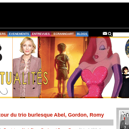
ERS
EVENEMENTS
ENTREVUES
ECRANNOART
BLOGS
etour du trio burlesque Abel, Gordon, Romy