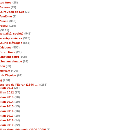
Les Arcs
(28)
Poitiers
(49)
Saint-Jean-de-Luz
(20)
Vendôme
(8)
Venise
(330)
Vesoul
(115)
(5191)
Actualité, société
(546)
Avant-premières
(319)
Courts métrages
(554)
Critiques
(550)
Ecran Rose
(20)
L'instant court
(168)
L'instant vintage
(66)
tion
(59)
emoriam
(400)
 de l'équipe
(61)
og
(173)
ossiers de l'Ecran (1996-….)
(283)
bilan 2011
(25)
Bilan 2012
(17)
bilan 2013
(10)
bilan 2014
(19)
bilan 2015
(15)
bilan 2016
(16)
bilan 2017
(15)
bilan 2018
(14)
bilan 2019
(22)
Bilan d'une décennie (2000-2009)
(6)