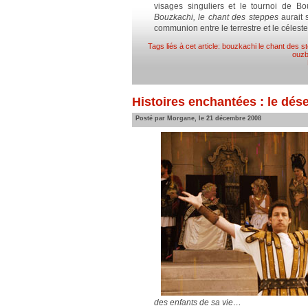
visages singuliers et le tournoi de B
Bouzkachi, le chant des steppes
aurait 
communion entre le terrestre et le céleste
Tags liés à cet article:
bouzkachi le chant des s
ouzb
Histoires enchantées : le dé
Posté par Morgane, le 21 décembre 2008
des enfants de sa vie…