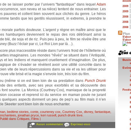
décem
cile de se laisser porter par l’univers "fantastique" dans lequel
Adam
2009
’occurrence, son neveu et sa nièce) tentent de nous entrainer. Les
2009
ès pauvres et collent bien souvent aux clichés du genre. Le héros
2008
femme tandis que les gentils réussissent, in extremis, à prendre le
2008
2008
e morale parfois douteuse. L’argent y règne en maître ainsi que le
Flux 
. Les hamburgers deviennent le repas des rois détrônant ainsi la
S'abon
 blé, de soja et de riz. Puis peu à peu, le film se révèle être une
S'abon
isney (Buzz l’éclair par ci, Le Roi Lion par là…).
core plus inaccessible réside dans l’univers froid de l’hôtellerie où
parties imaginaires. Les mondes "rêvés" se situent dans l’Antiquité,
 et les Indiens et manquent cruellement d’imagination. De plus,
Busin
gique de s’évader se révèlent avoir une utilité concrète dans le
Evén
bien vite de leurs répercussions dans sa vie et va les utiliser pour
ouve vite brisé et la magie s’envole loin, très loin du film.
jeu (même si on est bien loin de sa prestation dans
Punch Drunk
Inde des enfants, avec ses yeux exorbités et sa découverte des
 font sourire. La Monica (Courtney Cox), maniaque de la propreté
Festi
ssion cocasse et reprend ici du service en maman poule ne jurant
es quelques aspects donnent un peu de pep’s au film mais il n’en
cle Skeeter sont bien loin de nous enchanter.
man
,
bedtime stories
,
conte
,
courteney cox
,
Courtney Cox
,
disney
,
fantastique
,
 enchantees
,
jonathan pryce
,
keri russell
,
punch drunk love
.
Publié dans
Critiques
,
Films
|
Aucun commentaire
Exprimez-vous