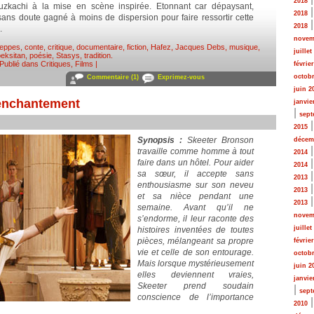
2018
ouzkachi à la mise en scène inspirée. Etonnant car dépaysant,
2018
sans doute gagné à moins de dispersion pour faire ressortir cette
2018
.
novem
teppes
,
conte
,
critique
,
documentaire
,
fiction
,
Hafez
,
Jacques Debs
,
musique
,
juillet
eksitan
,
poésie
,
Stasys
,
tradition
.
Publié dans
Critiques
,
Films
|
févrie
octobr
Commentaire (1)
Exprimez-vous
juin 2
senchantement
janvie
|
sept
2015
Synopsis :
Skeeter Bronson
décem
travaille comme homme à tout
2014
faire dans un hôtel. Pour aider
2014
sa sœur, il accepte sans
2013
enthousiasme sur son neveu
2013
et sa nièce pendant une
2013
semaine. Avant qu’il ne
novem
s’endorme, il leur raconte des
juillet
histoires inventées de toutes
pièces, mélangeant sa propre
févrie
vie et celle de son entourage.
octobr
Mais lorsque mystérieusement
juin 2
elles deviennent vraies,
janvie
Skeeter prend soudain
|
sept
conscience de l’importance
2010