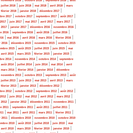
novembre 2018
octobre 2018
septembre 2018
août
|
|
|
|
|
juillet 2018
juin 2018
mai 2018
avril 2018
mars
|
|
|
|
février 2018
janvier 2018
décembre 2017
|
|
|
|
bre 2017
octobre 2017
septembre 2017
août 2017
|
|
|
|
|
 2017
juin 2017
mai 2017
avril 2017
mars 2017
|
|
|
|
r 2017
janvier 2017
décembre 2016
novembre 2016
|
|
|
|
e 2016
septembre 2016
août 2016
juillet 2016
|
|
|
|
|
016
mai 2016
avril 2016
mars 2016
février 2016
|
|
|
r 2016
décembre 2015
novembre 2015
octobre 2015
|
|
|
|
embre 2015
août 2015
juillet 2015
juin 2015
mai
|
|
|
|
|
avril 2015
mars 2015
février 2015
janvier 2015
|
|
|
bre 2014
novembre 2014
octobre 2014
septembre
|
|
|
|
|
août 2014
juillet 2014
juin 2014
mai 2014
avril
|
|
|
|
mars 2014
février 2014
janvier 2014
décembre
|
|
|
|
novembre 2013
octobre 2013
septembre 2013
août
|
|
|
|
|
juillet 2013
juin 2013
mai 2013
avril 2013
mars
|
|
|
|
février 2013
janvier 2013
décembre 2012
|
|
|
|
bre 2012
octobre 2012
septembre 2012
août 2012
|
|
|
|
|
 2012
juin 2012
mai 2012
avril 2012
mars 2012
|
|
|
|
r 2012
janvier 2012
décembre 2011
novembre 2011
|
|
|
|
e 2011
septembre 2011
août 2011
juillet 2011
|
|
|
|
|
011
mai 2011
avril 2011
mars 2011
février 2011
|
|
|
r 2011
décembre 2010
novembre 2010
octobre 2010
|
|
|
|
embre 2010
août 2010
juillet 2010
juin 2010
mai
|
|
|
|
|
avril 2010
mars 2010
février 2010
janvier 2010