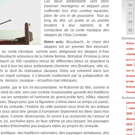
Les deux prétendants vont donc
10
traverser montagnes et steppes pour
s'affronter lors d'un combat équestre,
17
plein de cris et de poussière. Tout au
long du film, un poète et un peintre
24
brodent, à leur manière, le fil
conducteur de ce conte mystique des
31
steppes de l'Asie Centrale.
Derniers
Notre avis:
Bouzkachi, le chant des
Adieu 
steppes
est un premier film étonnant.
scène
ale du conte héroïque, survole avec allégresse les steppes d’Asie
révéla
 Bouzkachi amoureux de la même femme, Mohabat. Promise à celui
prix 
kachi où 300 cavaliers venus de différentes tribus se disputent la
2020
 tout à tour les deux prétendants cheminer vers Boukhara, ville où,
 Si le récit du réalisateur Jacques Debs est cohérent dans son
sur la
n esprit onirique, il s’alourdit inutilement par la juxtaposition de
festiv
le, dessins, musique – et parfois mal imbriqués.
pirate
 partie, par le ton mi-documentaire, mi-fictionnel du film, comme si
festiv
delà du réel, vers une contrée insaisissable garante des traditions
Fernan
sur les symboles et l’onirisme du grand poète farsi, Hâfez, répond
Archive
nais, Stasys pour que la figuration s’élève dans un temps où passé,
janvie
fort du cinéaste, l’histoire de cette passion sous fond de jeu antique
|
sept
e pour ainsi dire jamais à humaniser totalement les êtres dans leur
2020
ture. Comme désincarnés, ils errent à la recherche de l’amour et
décem
ilm, lui, enchaîne dans un faux rythme un peu lassant, les passages
2019
arties fictionnelles pas toujours utiles au propos du cinéaste.
2019
et poétique, des traditions valorisées, des paysages somptueux, des