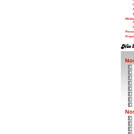
Médi
Person
Proje
Nos
Nos