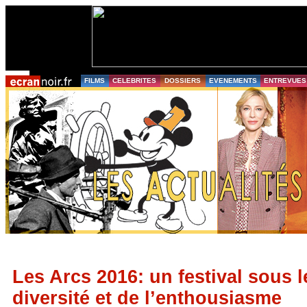
FILMS
CELEBRITES
DOSSIERS
EVENEMENTS
ENTREVUES
Les Arcs 2016: un festival sous l
diversité et de l’enthousiasme