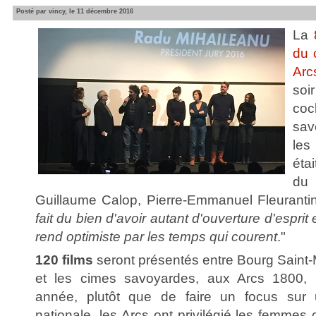
Posté par vincy, le 11 décembre 2016
La
du 
Arc
so
co
sav
les
éta
du
Guillaume Calop, Pierre-Emmanuel Fleurantin
fait du bien d'avoir autant d'ouverture d'espri
rend optimiste par les temps qui courent
."
120 films
seront présentés entre Bourg Saint-
et les cimes savoyardes, aux Arcs 1800, 
année, plutôt que de faire un focus sur 
nationale, les Arcs ont privilégié les femmes