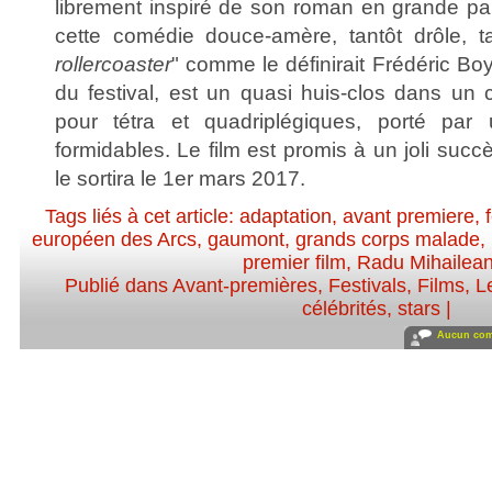
librement inspiré de son roman en grande par
cette comédie douce-amère, tantôt drôle, ta
rollercoaster
" comme le définirait Frédéric Boye
du festival, est un quasi huis-clos dans un 
pour tétra et quadriplégiques, porté par
formidables. Le film est promis à un joli suc
le sortira le 1er mars 2017.
Tags liés à cet article:
adaptation
,
avant premiere
,
européen des Arcs
,
gaumont
,
grands corps malade
,
premier film
,
Radu Mihailea
Publié dans
Avant-premières
,
Festivals
,
Films
,
L
célébrités, stars
|
Aucun com