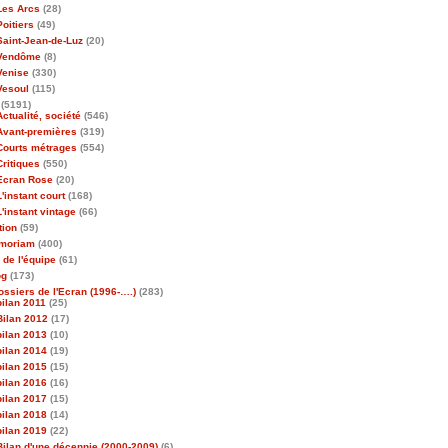
Les Arcs
(28)
Poitiers
(49)
Saint-Jean-de-Luz
(20)
Vendôme
(8)
Venise
(330)
Vesoul
(115)
(5191)
Actualité, société
(546)
Avant-premières
(319)
Courts métrages
(554)
Critiques
(550)
Ecran Rose
(20)
L'instant court
(168)
L'instant vintage
(66)
tion
(59)
emoriam
(400)
 de l'équipe
(61)
og
(173)
ossiers de l'Ecran (1996-….)
(283)
bilan 2011
(25)
Bilan 2012
(17)
bilan 2013
(10)
bilan 2014
(19)
bilan 2015
(15)
bilan 2016
(16)
bilan 2017
(15)
bilan 2018
(14)
bilan 2019
(22)
Bilan d'une décennie (2000-2009)
(6)