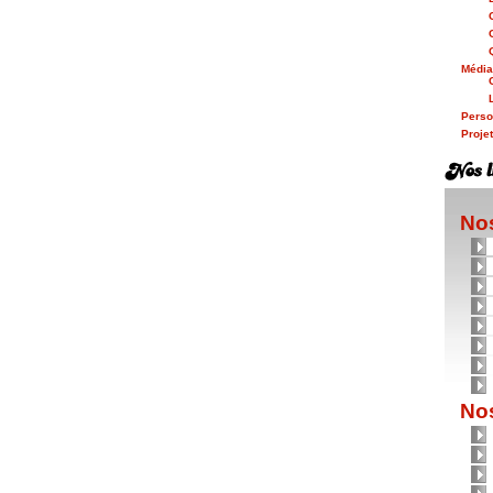
Médi
Person
Proje
Nos
Nos