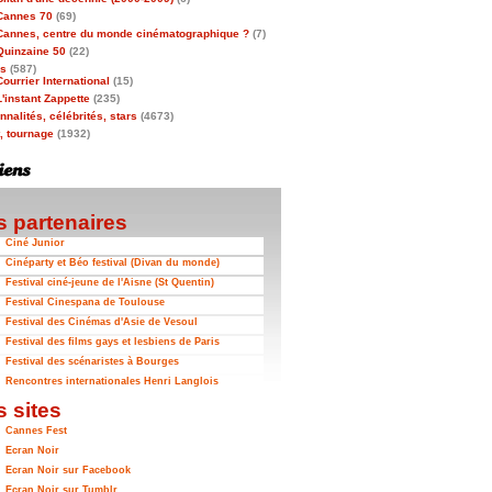
Cannes 70
(69)
Cannes, centre du monde cinématographique ?
(7)
Quinzaine 50
(22)
as
(587)
Courrier International
(15)
L'instant Zappette
(235)
nalités, célébrités, stars
(4673)
t, tournage
(1932)
 partenaires
Ciné Junior
Cinéparty et Béo festival (Divan du monde)
Festival ciné-jeune de l'Aisne (St Quentin)
Festival Cinespana de Toulouse
Festival des Cinémas d'Asie de Vesoul
Festival des films gays et lesbiens de Paris
Festival des scénaristes à Bourges
Rencontres internationales Henri Langlois
 sites
Cannes Fest
Ecran Noir
Ecran Noir sur Facebook
Ecran Noir sur Tumblr