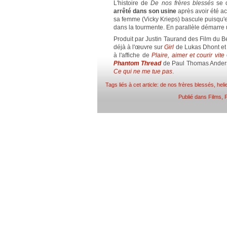
L'histoire de
De nos frères blessés
se d
arrêté dans son usine
après avoir été a
sa femme (Vicky Krieps) bascule puisqu'e
dans la tourmente. En parallèle démarre
Produit par Justin Taurand des Film du Bé
déjà à l'œuvre sur
Girl
de Lukas Dhont e
à l'affiche de
Plaire, aimer et courir vite
Phantom Thread
de Paul Thomas Anders
Ce qui ne me tue pas
.
Tags liés à cet article:
de nos frères blessés
,
heli
Publié dans
Films
,
P