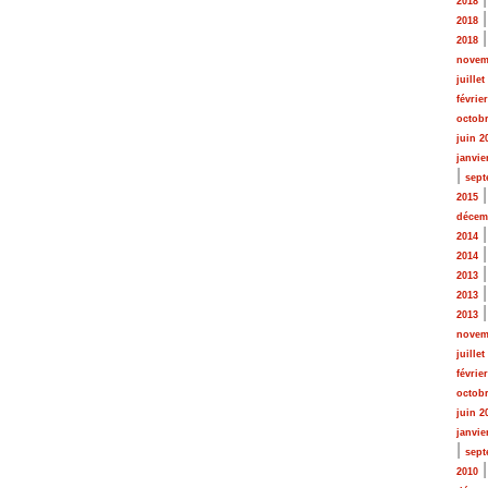
2018
2018
2018
novem
juillet
févrie
octobr
juin 2
janvie
|
sept
2015
décem
2014
2014
2013
2013
2013
novem
juillet
févrie
octobr
juin 2
janvie
|
sept
2010