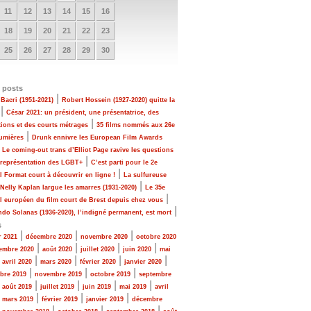
11
12
13
14
15
16
18
19
20
21
22
23
25
26
27
28
29
30
 posts
|
Bacri (1951-2021)
Robert Hossein (1927-2020) quitte la
|
César 2021: un président, une présentatrice, des
|
tions et des courts métrages
35 films nommés aux 26e
|
Lumières
Drunk ennivre les European Film Awards
|
Le coming-out trans d’Elliot Page ravive les questions
|
 représentation des LGBT+
C’est parti pour le 2e
|
al Format court à découvrir en ligne !
La sulfureuse
|
 Nelly Kaplan largue les amarres (1931-2020)
Le 35e
|
al européen du film court de Brest depuis chez vous
|
do Solanas (1936-2020), l’indigné permanent, est mort
s
|
|
|
r 2021
décembre 2020
novembre 2020
octobre 2020
|
|
|
|
embre 2020
août 2020
juillet 2020
juin 2020
mai
|
|
|
|
|
avril 2020
mars 2020
février 2020
janvier 2020
|
|
|
bre 2019
novembre 2019
octobre 2019
septembre
|
|
|
|
|
août 2019
juillet 2019
juin 2019
mai 2019
avril
|
|
|
|
mars 2019
février 2019
janvier 2019
décembre
|
|
|
|