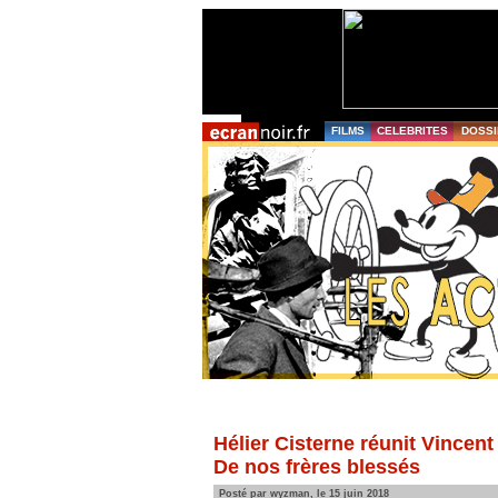
FILMS
CELEBRITES
DOSSI
Hélier Cisterne réunit Vincent
De nos frères blessés
Posté par wyzman, le 15 juin 2018