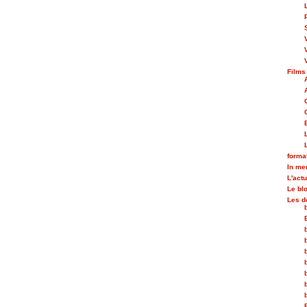
Films
forma
In m
L'actu
Le bl
Les d