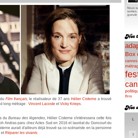
Nous su
sorties
gueule e
adap
Box 
cannes
métra
fes
can
politiq
Bros
s du
Film français
, le réalisateur de 37 ans
Hélier Cisterne
a trouvé
nd long métrage :
Vincent Lacoste
et
Vicky Krieps
.
es du
Bureau des légendes
, Hélier Cisterne s'intéressera cette fois
L
h Andras paru chez Actes Sud en 2016 et lauréat du Goncourt du
erne aurait d'ailleurs déjà trouvé sa co-scénariste en la personne
e
et
Réparer les vivants
.
3