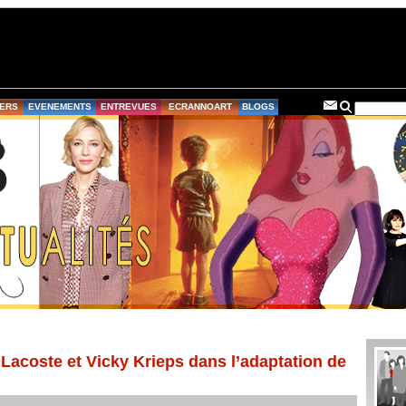
ERS
EVENEMENTS
ENTREVUES
ECRANNOART
BLOGS
 Lacoste et Vicky Krieps dans l’adaptation de