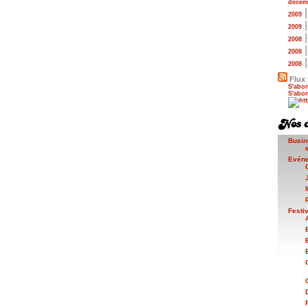
décem
2009
2009
2008
2008
2008
Flux 
S'abon
S'abon
Busin
Evén
Festi