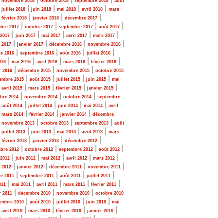
novembre 2018
octobre 2018
septembre 2018
août
|
|
|
|
|
juillet 2018
juin 2018
mai 2018
avril 2018
mars
|
|
|
|
février 2018
janvier 2018
décembre 2017
|
|
|
|
bre 2017
octobre 2017
septembre 2017
août 2017
|
|
|
|
|
 2017
juin 2017
mai 2017
avril 2017
mars 2017
|
|
|
|
r 2017
janvier 2017
décembre 2016
novembre 2016
|
|
|
|
e 2016
septembre 2016
août 2016
juillet 2016
|
|
|
|
|
016
mai 2016
avril 2016
mars 2016
février 2016
|
|
|
r 2016
décembre 2015
novembre 2015
octobre 2015
|
|
|
|
embre 2015
août 2015
juillet 2015
juin 2015
mai
|
|
|
|
|
avril 2015
mars 2015
février 2015
janvier 2015
|
|
|
bre 2014
novembre 2014
octobre 2014
septembre
|
|
|
|
|
août 2014
juillet 2014
juin 2014
mai 2014
avril
|
|
|
|
mars 2014
février 2014
janvier 2014
décembre
|
|
|
|
novembre 2013
octobre 2013
septembre 2013
août
|
|
|
|
|
juillet 2013
juin 2013
mai 2013
avril 2013
mars
|
|
|
|
février 2013
janvier 2013
décembre 2012
|
|
|
|
bre 2012
octobre 2012
septembre 2012
août 2012
|
|
|
|
|
 2012
juin 2012
mai 2012
avril 2012
mars 2012
|
|
|
|
r 2012
janvier 2012
décembre 2011
novembre 2011
|
|
|
|
e 2011
septembre 2011
août 2011
juillet 2011
|
|
|
|
|
011
mai 2011
avril 2011
mars 2011
février 2011
|
|
|
r 2011
décembre 2010
novembre 2010
octobre 2010
|
|
|
|
embre 2010
août 2010
juillet 2010
juin 2010
mai
|
|
|
|
|
avril 2010
mars 2010
février 2010
janvier 2010