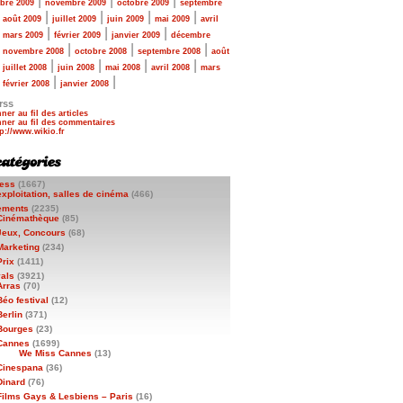
|
|
|
bre 2009
novembre 2009
octobre 2009
septembre
|
|
|
|
|
août 2009
juillet 2009
juin 2009
mai 2009
avril
|
|
|
|
mars 2009
février 2009
janvier 2009
décembre
|
|
|
|
novembre 2008
octobre 2008
septembre 2008
août
|
|
|
|
|
juillet 2008
juin 2008
mai 2008
avril 2008
mars
|
|
|
février 2008
janvier 2008
rss
ner au fil des articles
ner au fil des commentaires
ess
(1667)
exploitation, salles de cinéma
(466)
ements
(2235)
Cinémathèque
(85)
Jeux, Concours
(68)
Marketing
(234)
Prix
(1411)
vals
(3921)
Arras
(70)
Béo festival
(12)
Berlin
(371)
Bourges
(23)
Cannes
(1699)
We Miss Cannes
(13)
Cinespana
(36)
Dinard
(76)
Films Gays & Lesbiens – Paris
(16)