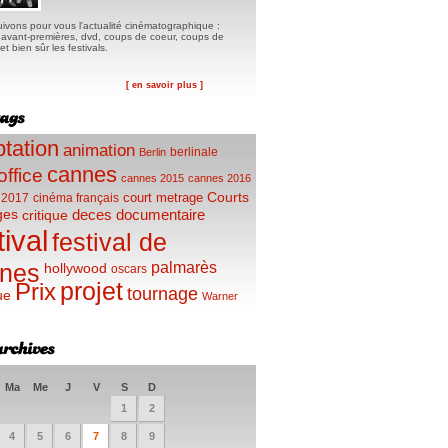
ivons pour vous l'actualité cinématographique :
, avant-premières, dvd, coups de coeur, coups de
t bien sûr les festivals.
[ en savoir plus ]
tation
animation
berlinale
Berlin
cannes
office
cannes 2015
cannes 2016
Courts
court metrage
 2017
cinéma français
ges
deces
documentaire
critique
tival
festival de
palmarès
nes
hollywood
oscars
projet
Prix
tournage
ue
Warner
Ma
Me
J
V
S
D
1
2
4
5
6
7
8
9