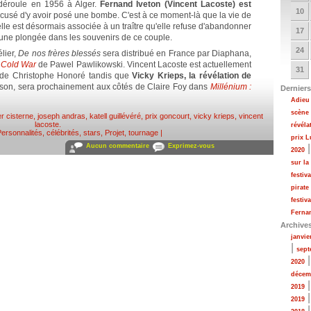
éroule en 1956 à Alger.
Fernand Iveton (Vincent Lacoste) est
10
ccusé d'y avoir posé une bombe. C'est à ce moment-là que la vie de
lle est désormais associée à un traître qu'elle refuse d'abandonner
17
 une plongée dans les souvenirs de ce couple.
24
lier,
De nos frères blessés
sera distribué en France par Diaphana,
t
Cold War
de Pawel Pawlikowski. Vincent Lacoste est actuellement
31
de Christophe Honoré tandis que
Vicky Krieps, la révélation de
on, sera prochainement aux côtés de Claire Foy dans
Millénium :
Derniers
Adieu 
scène
er cisterne
,
joseph andras
,
katell guillévéré
,
prix goncourt
,
vicky krieps
,
vincent
lacoste
.
révéla
ersonnalités, célébrités, stars
,
Projet, tournage
|
prix 
Aucun commentaire
Exprimez-vous
2020
sur la
festiv
pirate
festiv
Fernan
Archive
janvie
|
sept
2020
décem
2019
2019