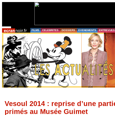
FILMS
CELEBRITES
DOSSIERS
EVENEMENTS
ENTREVUES
Vesoul 2014 : reprise d’une parti
primés au Musée Guimet