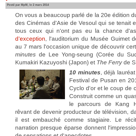
Posté par MpM, le 2 mars 2014
On vous a beaucoup parlé de la 20e édition du 
des Cinémas d'Asie de Vesoul qui se tenait en
tous ceux qui n'ont pas eu la chance d'as
d’exception
, l'auditorium du Musée Guimet 
au 7 mars l'occasion unique de découvrir cert
minutes
de Lee Yong-seung (Corée du Su
Kumakiri Kazuyoshi (Japon) et
The Ferry
de S
10 minutes
, déjà lauréa
Festival de Pusan en 201
Cyclo d'or
et le coup de 
Construit comme un quasi 
le parcours de Kang H
rêvant de devenir producteur de télévision, da
il est embauché comme stagiaire. Le récit 
narration presque éparse donnent l'impression 
de sensations et d'anecdotes.