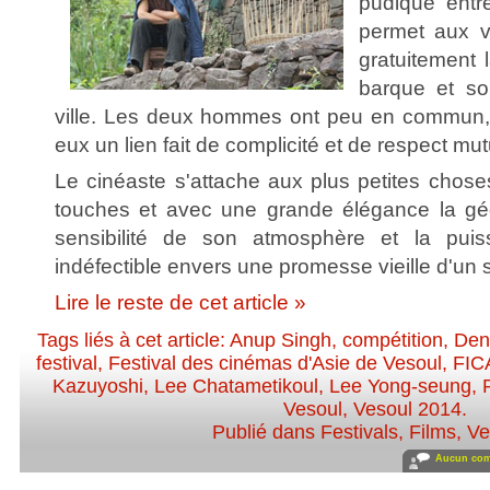
pudique entr
permet aux vi
gratuitement l
barque et son
ville. Les deux hommes ont peu en commun, m
eux un lien fait de complicité et de respect mut
Le cinéaste s'attache aux plus petites chose
touches et avec une grande élégance la géo
sensibilité de son atmosphère et la puis
indéfectible envers une promesse vieille d'un s
Lire le reste de cet article »
Tags liés à cet article:
Anup Singh
,
compétition
,
Den
festival
,
Festival des cinémas d'Asie de Vesoul
,
FIC
Kazuyoshi
,
Lee Chatametikoul
,
Lee Yong-seung
,
Vesoul
,
Vesoul 2014
.
Publié dans
Festivals
,
Films
,
Ve
Aucun com