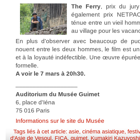
The Ferry
, prix du jur
également prix NETPAC,
ténue entre un vieil homm
au village pour les vacan
En plus d'observer avec beaucoup de pude
nouent entre les deux hommes, le film est un
et à la loyauté indéfectible. Une œuvre épur
formelle.
A voir le 7 mars à 20h30.
__________________
Auditorium du Musée Guimet
6, place d'Iéna
75 016 Paris
Informations sur le site du Musée
Tags liés à cet article:
asie
,
cinéma asiatique
,
festi
d'Asie de Vesoul
,
FICA
,
guimet
,
Kumakiri Kazuyosh