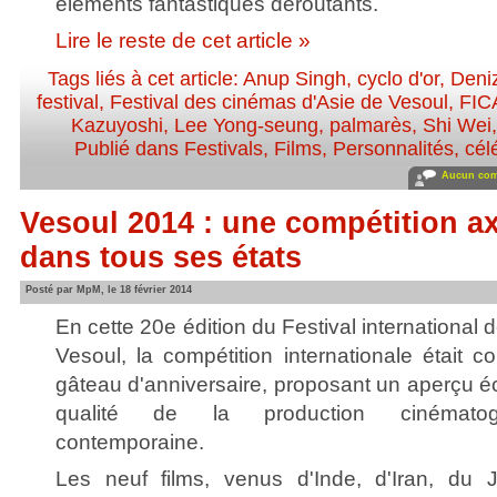
éléments fantastiques déroutants.
Lire le reste de cet article »
Tags liés à cet article:
Anup Singh
,
cyclo d'or
,
Deni
festival
,
Festival des cinémas d'Asie de Vesoul
,
FIC
Kazuyoshi
,
Lee Yong-seung
,
palmarès
,
Shi Wei
Publié dans
Festivals
,
Films
,
Personnalités, célé
Aucun com
Vesoul 2014 : une compétition ax
dans tous ses états
Posté par MpM, le 18 février 2014
En cette 20e édition du Festival international
Vesoul, la compétition internationale était 
gâteau d'anniversaire, proposant un aperçu é
qualité de la production cinématogr
contemporaine.
Les neuf films, venus d'Inde, d'Iran, du