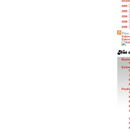
décem
2009
2009
2008
2008
2008
Flux 
S'abon
S'abon
Busin
Evén
Festi