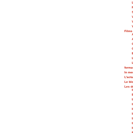
Films
forma
In m
L'actu
Le bl
Les d