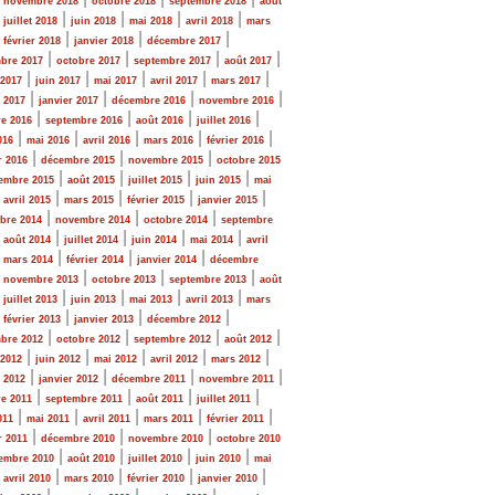
novembre 2018
octobre 2018
septembre 2018
août
|
|
|
|
|
juillet 2018
juin 2018
mai 2018
avril 2018
mars
|
|
|
|
février 2018
janvier 2018
décembre 2017
|
|
|
|
bre 2017
octobre 2017
septembre 2017
août 2017
|
|
|
|
|
 2017
juin 2017
mai 2017
avril 2017
mars 2017
|
|
|
|
r 2017
janvier 2017
décembre 2016
novembre 2016
|
|
|
|
e 2016
septembre 2016
août 2016
juillet 2016
|
|
|
|
|
016
mai 2016
avril 2016
mars 2016
février 2016
|
|
|
r 2016
décembre 2015
novembre 2015
octobre 2015
|
|
|
|
embre 2015
août 2015
juillet 2015
juin 2015
mai
|
|
|
|
|
avril 2015
mars 2015
février 2015
janvier 2015
|
|
|
bre 2014
novembre 2014
octobre 2014
septembre
|
|
|
|
|
août 2014
juillet 2014
juin 2014
mai 2014
avril
|
|
|
|
mars 2014
février 2014
janvier 2014
décembre
|
|
|
|
novembre 2013
octobre 2013
septembre 2013
août
|
|
|
|
|
juillet 2013
juin 2013
mai 2013
avril 2013
mars
|
|
|
|
février 2013
janvier 2013
décembre 2012
|
|
|
|
bre 2012
octobre 2012
septembre 2012
août 2012
|
|
|
|
|
 2012
juin 2012
mai 2012
avril 2012
mars 2012
|
|
|
|
r 2012
janvier 2012
décembre 2011
novembre 2011
|
|
|
|
e 2011
septembre 2011
août 2011
juillet 2011
|
|
|
|
|
011
mai 2011
avril 2011
mars 2011
février 2011
|
|
|
r 2011
décembre 2010
novembre 2010
octobre 2010
|
|
|
|
embre 2010
août 2010
juillet 2010
juin 2010
mai
|
|
|
|
|
avril 2010
mars 2010
février 2010
janvier 2010