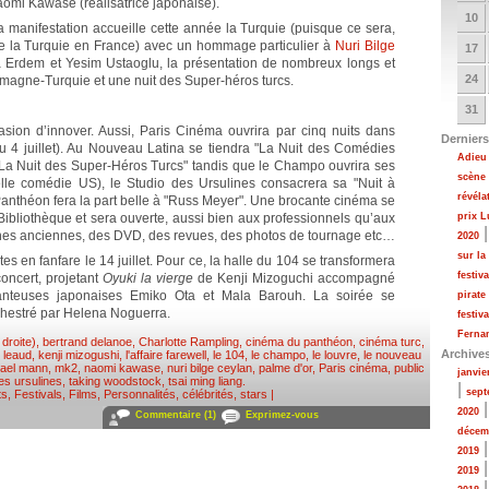
aomi Kawase (réalisatrice japonaise).
10
la manifestation accueille cette année la Turquie (puisque ce sera,
de la Turquie en France) avec un hommage particulier à
Nuri Bilge
17
a Erdem et Yesim Ustaoglu, la présentation de nombreux longs et
24
emagne-Turquie et une nuit des Super-héros turcs.
31
asion d’innover. Aussi, Paris Cinéma ouvrira par cinq nuits dans
Derniers
du 4 juillet). Au Nouveau Latina se tiendra "La Nuit des Comédies
Adieu 
 "La Nuit des Super-Héros Turcs" tandis que le Champo ouvrira ses
scène
lle comédie US), le Studio des Ursulines consacrera sa "Nuit à
révéla
anthéon fera la part belle à "Russ Meyer". Une brocante cinéma se
2 Bibliothèque et sera ouverte, aussi bien aux professionnels qu’aux
prix 
fiches anciennes, des DVD, des revues, des photos de tournage etc…
2020
sur la
tes en fanfare le 14 juillet. Pour ce, la halle du 104 se transformera
festiv
concert, projetant
Oyuki la vierge
de Kenji Mizoguchi accompagné
hanteuses japonaises Emiko Ota et Mala Barouh. La soirée se
pirate
chestré par Helena Noguerra.
festiv
Fernan
 droite)
,
bertrand delanoe
,
Charlotte Rampling
,
cinéma du panthéon
,
cinéma turc
,
Archive
e leaud
,
kenji mizogushi
,
l'affaire farewell
,
le 104
,
le champo
,
le louvre
,
le nouveau
ael mann
,
mk2
,
naomi kawase
,
nuri bilge ceylan
,
palme d'or
,
Paris cinéma
,
public
janvie
es ursulines
,
taking woodstock
,
tsai ming liang
.
|
sept
ts
,
Festivals
,
Films
,
Personnalités, célébrités, stars
|
2020
Commentaire (1)
Exprimez-vous
décem
2019
2019