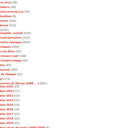
Les Arcs
(28)
Poitiers
(49)
Saint-Jean-de-Luz
(20)
Vendôme
(8)
Venise
(330)
Vesoul
(115)
(5191)
Actualité, société
(546)
Avant-premières
(319)
Courts métrages
(554)
Critiques
(550)
Ecran Rose
(20)
L'instant court
(168)
L'instant vintage
(66)
tion
(59)
emoriam
(400)
 de l'équipe
(61)
og
(173)
ossiers de l'Ecran (1996-….)
(283)
bilan 2011
(25)
Bilan 2012
(17)
bilan 2013
(10)
bilan 2014
(19)
bilan 2015
(15)
bilan 2016
(16)
bilan 2017
(15)
bilan 2018
(14)
bilan 2019
(22)
Bilan d'une décennie (2000-2009)
(6)