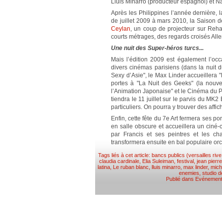
Lluis Minarro (producteur espagnol) et N
Après les Philippines l’année dernière, 
de juillet 2009 à mars 2010, la Saison 
Ceylan
, un coup de projecteur sur Reh
courts métrages, des regards croisés All
Une nuit des Super-héros turcs...
Mais l’édition 2009 est également l’occ
divers cinémas parisiens (dans la nuit 
Sexy d’Asie", le Max Linder accueillera
portes à "La Nuit des Geeks" (la nouve
l’Animation Japonaise" et le Cinéma du P
tiendra le 11 juillet sur le parvis du MK
particuliers. On pourra y trouver des af
Enfin, cette fête du 7e Art fermera ses por
en salle obscure et accueillera un ciné-
par Francis et ses peintres et les c
transformera ensuite en bal populaire or
Tags liés à cet article:
bancs publics (versailles rive
claudia cardinale
,
Elia Suleiman
,
festival
,
jean pierr
latina
,
Le ruban blanc
,
lluis minarro
,
max linder
,
mich
enemies
,
studio d
Publié dans
Evénemen