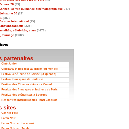
Cannes 70
(69)
Cannes, centre du monde cinématographique ?
(7)
Quinzaine 50
(22)
as
(587)
Courrier International
(15)
L'instant Zappette
(235)
nalités, célébrités, stars
(4673)
t, tournage
(1932)
 partenaires
Ciné Junior
Cinéparty et Béo festival (Divan du monde)
Festival ciné-jeune de l'Aisne (St Quentin)
Festival Cinespana de Toulouse
Festival des Cinémas d'Asie de Vesoul
Festival des films gays et lesbiens de Paris
Festival des scénaristes à Bourges
Rencontres internationales Henri Langlois
 sites
Cannes Fest
Ecran Noir
Ecran Noir sur Facebook
Ecran Noir sur Tumblr