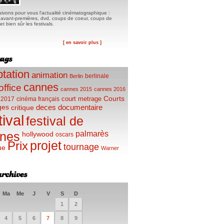
ivons pour vous l'actualité cinématographique :
, avant-premières, dvd, coups de coeur, coups de
t bien sûr les festivals.
[ en savoir plus ]
tation
animation
berlinale
Berlin
cannes
office
cannes 2015
cannes 2016
Courts
court metrage
 2017
cinéma français
ges
deces
documentaire
critique
tival
festival de
palmarès
nes
hollywood
oscars
projet
Prix
tournage
ue
Warner
Ma
Me
J
V
S
D
1
2
4
5
6
7
8
9