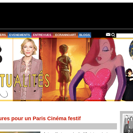
ERS
EVENEMENTS
ENTREVUES
ECRANNOART
BLOGS
ures pour un Paris Cinéma festif