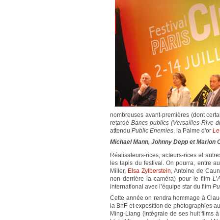
nombreuses avant-premières (dont certains
retardé
Bancs publics (Versailles Rive dr
attendu
Public Enemies
, la Palme d'or
Le
Michael Mann, Johnny Depp et Marion Cot
Réalisateurs-rices, acteurs-rices et aut
les tapis du festival. On pourra, entre a
Miller,
Elsa Zylberstein
, Antoine de Caun
non derrière la caméra) pour le film
L’
international avec l’équipe star du film
Pu
Cette année on rendra hommage à Claudia 
la BnF et exposition de photographies au
Ming-Liang (intégrale de ses huit films à