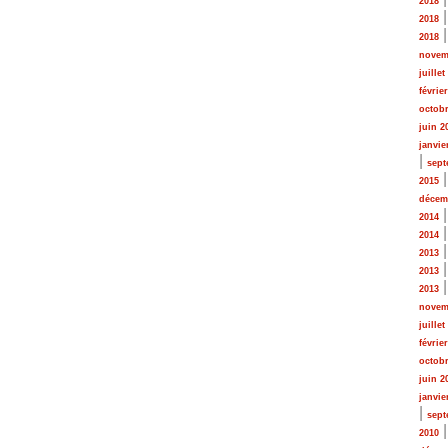
2018
2018
2018
novem
juillet
févrie
octobr
juin 2
janvie
|
sept
2015
décem
2014
2014
2013
2013
2013
novem
juillet
févrie
octobr
juin 2
janvie
|
sept
2010