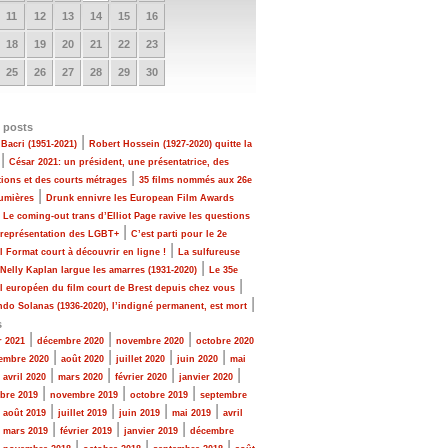
11
12
13
14
15
16
18
19
20
21
22
23
25
26
27
28
29
30
 posts
|
Bacri (1951-2021)
Robert Hossein (1927-2020) quitte la
|
César 2021: un président, une présentatrice, des
|
tions et des courts métrages
35 films nommés aux 26e
|
Lumières
Drunk ennivre les European Film Awards
|
Le coming-out trans d’Elliot Page ravive les questions
|
 représentation des LGBT+
C’est parti pour le 2e
|
al Format court à découvrir en ligne !
La sulfureuse
|
 Nelly Kaplan largue les amarres (1931-2020)
Le 35e
|
al européen du film court de Brest depuis chez vous
|
do Solanas (1936-2020), l’indigné permanent, est mort
s
|
|
|
r 2021
décembre 2020
novembre 2020
octobre 2020
|
|
|
|
embre 2020
août 2020
juillet 2020
juin 2020
mai
|
|
|
|
|
avril 2020
mars 2020
février 2020
janvier 2020
|
|
|
bre 2019
novembre 2019
octobre 2019
septembre
|
|
|
|
|
août 2019
juillet 2019
juin 2019
mai 2019
avril
|
|
|
|
mars 2019
février 2019
janvier 2019
décembre
|
|
|
|