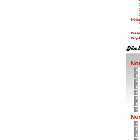
Médi
Person
Proje
Nos
Nos