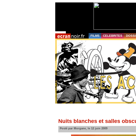
FILMS
CELEBRITES
DOSSI
Nuits blanches et salles obsc
Posté par Morgane, le 12 juin 2009