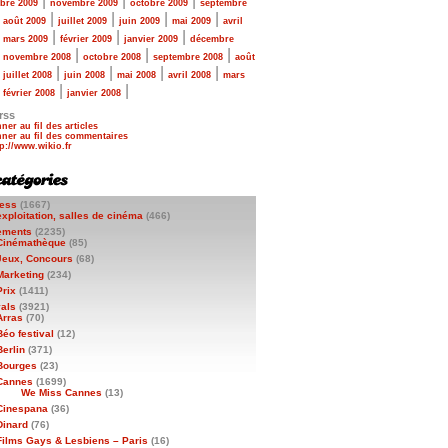
|
|
|
bre 2009
novembre 2009
octobre 2009
septembre
|
|
|
|
|
août 2009
juillet 2009
juin 2009
mai 2009
avril
|
|
|
|
mars 2009
février 2009
janvier 2009
décembre
|
|
|
|
novembre 2008
octobre 2008
septembre 2008
août
|
|
|
|
|
juillet 2008
juin 2008
mai 2008
avril 2008
mars
|
|
|
février 2008
janvier 2008
rss
ner au fil des articles
ner au fil des commentaires
ess
(1667)
exploitation, salles de cinéma
(466)
ements
(2235)
Cinémathèque
(85)
Jeux, Concours
(68)
Marketing
(234)
Prix
(1411)
vals
(3921)
Arras
(70)
Béo festival
(12)
Berlin
(371)
Bourges
(23)
Cannes
(1699)
We Miss Cannes
(13)
Cinespana
(36)
Dinard
(76)
Films Gays & Lesbiens – Paris
(16)