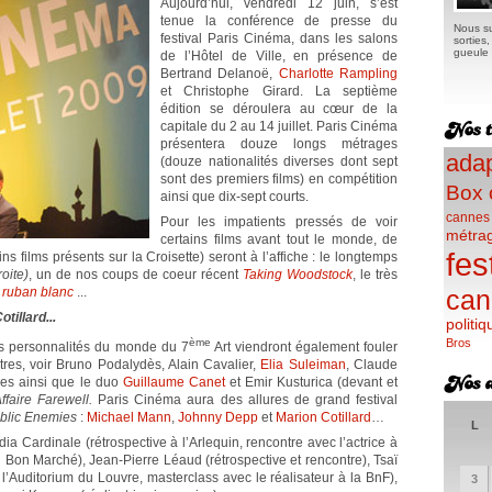
Aujourd’hui, vendredi 12 juin, s’est
tenue la conférence de presse du
Nous su
festival Paris Cinéma, dans les salons
sorties
gueule e
de l’Hôtel de Ville, en présence de
Bertrand Delanoë,
Charlotte Rampling
et Christophe Girard. La septième
édition se déroulera au cœur de la
capitale du 2 au 14 juillet. Paris Cinéma
présentera douze longs métrages
adap
(douze nationalités diverses dont sept
sont des premiers films) en compétition
Box 
ainsi que dix-sept courts.
cannes
Pour les impatients pressés de voir
métra
certains films avant tout le monde, de
fes
 films présents sur la Croisette) seront à l’affiche : le longtemps
oite)
, un de nos coups de coeur récent
Taking Woodstock
, le très
 ruban blanc
...
can
illard...
politiq
ème
Bros
res personnalités du monde du 7
Art viendront également fouler
utres, voir Bruno Podalydès, Alain Cavalier,
Elia Suleiman
, Claude
es ainsi que le duo
Guillaume Canet
et Emir Kusturica (devant et
Affaire Farewell.
Paris Cinéma aura des allures de grand festival
blic Enemies
:
Michael Mann
,
Johnny Depp
et
Marion Cotillard
…
L
Cardinale (rétrospective à l’Arlequin, rencontre avec l’actrice à
 Bon Marché), Jean-Pierre Léaud (rétrospective et rencontre), Tsaï
 l’Auditorium du Louvre, masterclass avec le réalisateur à la BnF),
3