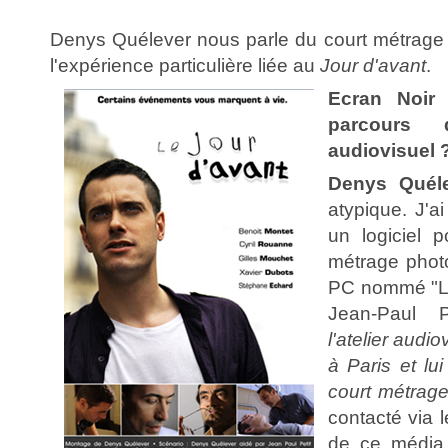
Denys Quélever nous parle du court métrage
l'expérience particulière liée au
Jour d'avant
.
Ecran Noir
parcours
audiovisuel 
Denys Quél
atypique. J'
un logiciel p
métrage phot
PC nommé "La
Jean-Paul P
l'atelier audi
à Paris et lu
court métrag
contacté via 
de ce média 