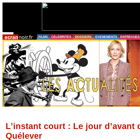
FILMS
CELEBRITES
DOSSIERS
EVENEMENTS
ENTREVUES
L’instant court : Le jour d’avant
Quélever