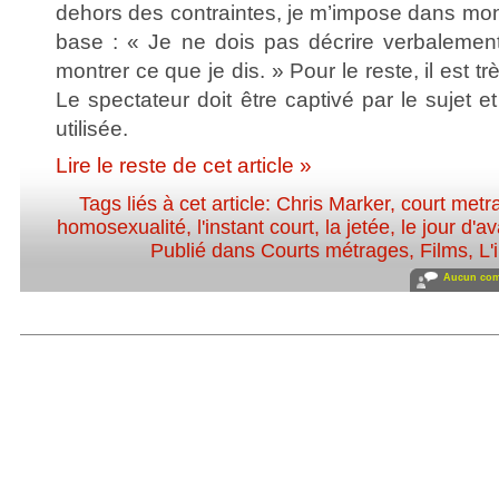
dehors des contraintes, je m’impose dans mon
base : « Je ne dois pas décrire verbalemen
montrer ce que je dis. » Pour le reste, il est t
Le spectateur doit être captivé par le sujet e
utilisée.
Lire le reste de cet article »
Tags liés à cet article:
Chris Marker
,
court metr
homosexualité
,
l'instant court
,
la jetée
,
le jour d'a
Publié dans
Courts métrages
,
Films
,
L'
Aucun com