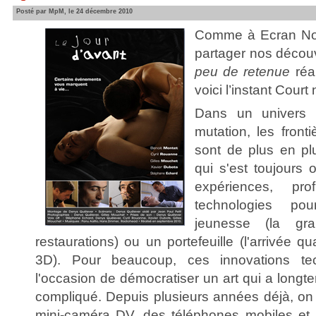
Posté par MpM, le 24 décembre 2010
Comme à Ecran Noir
partager nos découv
peu de retenue
réal
voici l’instant Court 
Dans un univers a
mutation, les front
sont de plus en pl
qui s'est toujours 
expériences, pro
technologies po
jeunesse (la gr
restaurations) ou un portefeuille (l'arrivée q
3D). Pour beaucoup, ces innovations te
l'occasion de démocratiser un art qui a longte
compliqué. Depuis plusieurs années déjà, on 
mini-caméra DV, des téléphones mobiles et