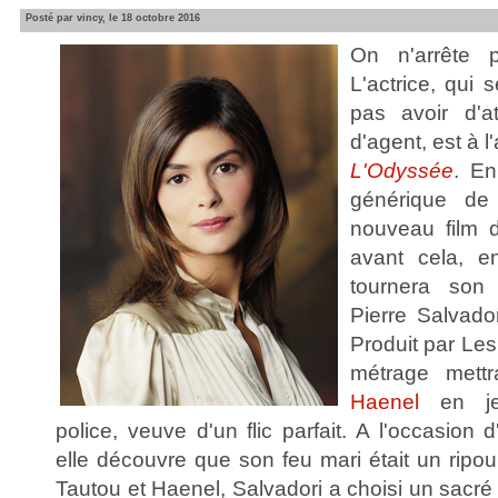
Posté par vincy, le 18 octobre 2016
On n'arrête
L'actrice, qui
pas avoir d'a
d'agent, est à l'
L'Odyssée
. En
générique d
nouveau film 
avant cela, en
tournera son 
Pierre Salvado
Produit par Les
métrage mett
Haenel
en jeu
police, veuve d'un flic parfait. A l'occasion
elle découvre que son feu mari était un ripo
Tautou et Haenel, Salvadori a choisi un sacré 