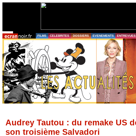
FILMS
CELEBRITES
DOSSIERS
EVENEMENTS
ENTREVUES
Audrey Tautou : du remake US d
son troisième Salvadori