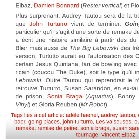
Elbaz,
Damien Bonnard
(
Rester vertical
) et P
Plus surprenant, Audrey Tautou sera de la t
que
John Turturro
vient de terminer.
Goin
particulier qu'il s'agit d'une sorte de remake 
a écrit une histoire similaire à partir des d
Blier mais aussi de
The Big Lebowski
des frè
version, Turtutto aurait eu l'autorisation des
certain Jesus Quintana, fan de bowling avec 
ricain (coucou The Duke), soit le type qu'il 
Lebowski
. Outre Tautou qui reprendrait le 
retrouve Turturro, Susan Sarandon, en ex-taul
de prison,
Sonia Braga
(
Aquarius
), Bonny
Vinyl
) et Gloria Reuben (
Mr Robot
).
Tags liés à cet article:
adèle haenel
,
audrey tautou
,
baer
,
going places
,
john turturro
,
Les valseuses
,
ou
remake
,
remise de peine
,
sonia braga
,
susan sar
tournage
,
Vincent Elbaz
.