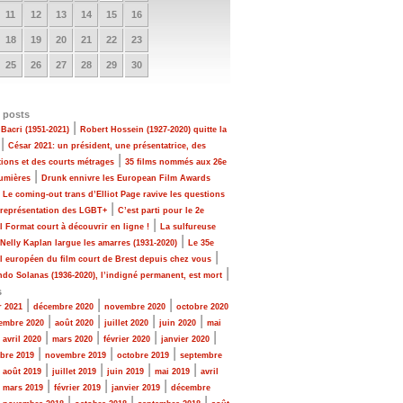
11
12
13
14
15
16
18
19
20
21
22
23
25
26
27
28
29
30
 posts
|
Bacri (1951-2021)
Robert Hossein (1927-2020) quitte la
|
César 2021: un président, une présentatrice, des
|
tions et des courts métrages
35 films nommés aux 26e
|
Lumières
Drunk ennivre les European Film Awards
|
Le coming-out trans d’Elliot Page ravive les questions
|
 représentation des LGBT+
C’est parti pour le 2e
|
al Format court à découvrir en ligne !
La sulfureuse
|
 Nelly Kaplan largue les amarres (1931-2020)
Le 35e
|
al européen du film court de Brest depuis chez vous
|
do Solanas (1936-2020), l’indigné permanent, est mort
s
|
|
|
r 2021
décembre 2020
novembre 2020
octobre 2020
|
|
|
|
embre 2020
août 2020
juillet 2020
juin 2020
mai
|
|
|
|
|
avril 2020
mars 2020
février 2020
janvier 2020
|
|
|
bre 2019
novembre 2019
octobre 2019
septembre
|
|
|
|
|
août 2019
juillet 2019
juin 2019
mai 2019
avril
|
|
|
|
mars 2019
février 2019
janvier 2019
décembre
|
|
|
|