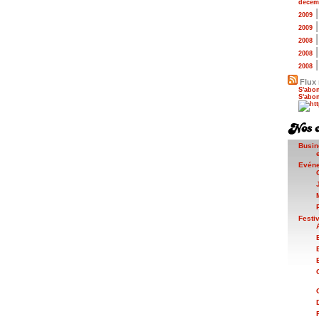
décem
2009
2009
2008
2008
2008
Flux 
S'abon
S'abon
Busin
Evén
Festi