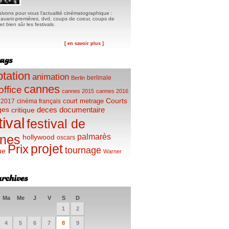
ivons pour vous l'actualité cinématographique :
, avant-premières, dvd, coups de coeur, coups de
t bien sûr les festivals.
[ en savoir plus ]
tation
animation
berlinale
Berlin
cannes
office
cannes 2015
cannes 2016
Courts
court metrage
 2017
cinéma français
ges
deces
documentaire
critique
tival
festival de
palmarès
nes
hollywood
oscars
projet
Prix
tournage
ue
Warner
Ma
Me
J
V
S
D
1
2
4
5
6
7
8
9