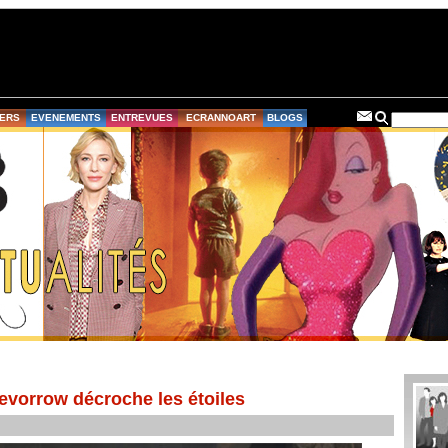
ERS
EVENEMENTS
ENTREVUES
ECRANNOART
BLOGS
revorrow décroche les étoiles