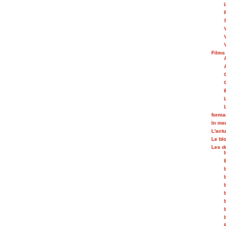
Films
forma
In m
L'actu
Le bl
Les d