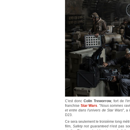
C'est donc
Colin Treworrow
, fort de 
franchise
Star Wars
. "
Nous sommes ravis 
et entre dans l'univers de Star Wars
", a
D23.
Ce sera seulement le troisième long métra
film,
Safety not guaranteed
n'est pas sor