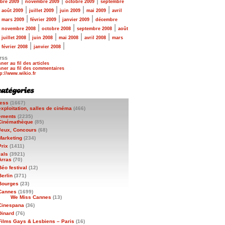
|
|
|
bre 2009
novembre 2009
octobre 2009
septembre
|
|
|
|
|
août 2009
juillet 2009
juin 2009
mai 2009
avril
|
|
|
|
mars 2009
février 2009
janvier 2009
décembre
|
|
|
|
novembre 2008
octobre 2008
septembre 2008
août
|
|
|
|
|
juillet 2008
juin 2008
mai 2008
avril 2008
mars
|
|
|
février 2008
janvier 2008
rss
ner au fil des articles
ner au fil des commentaires
ess
(1667)
exploitation, salles de cinéma
(466)
ements
(2235)
Cinémathèque
(85)
Jeux, Concours
(68)
Marketing
(234)
Prix
(1411)
vals
(3921)
Arras
(70)
Béo festival
(12)
Berlin
(371)
Bourges
(23)
Cannes
(1699)
We Miss Cannes
(13)
Cinespana
(36)
Dinard
(76)
Films Gays & Lesbiens – Paris
(16)