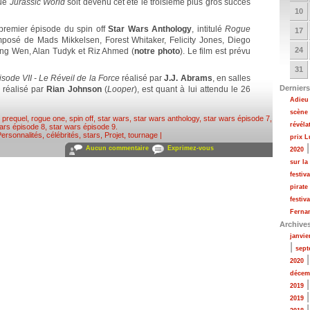
que
Jurassic World
soit devenu cet été le troisième plus gros succès
10
 premier épisode du spin off
Star Wars Anthology
, intitulé
Rogue
17
posé de Mads Mikkelsen, Forest Whitaker, Felicity Jones, Diego
24
ng Wen, Alan Tudyk et Riz Ahmed (
notre photo
). Le film est prévu
31
isode VII - Le Réveil de la Force
réalisé par
J.J. Abrams
, en salles
Derniers
, réalisé par
Rian Johnson
(
Looper
), est quant à lui attendu le 26
Adieu 
scène
,
prequel
,
rogue one
,
spin off
,
star wars
,
star wars anthology
,
star wars épisode 7
,
révéla
ars épisode 8
,
star wars épisode 9
.
ersonnalités, célébrités, stars
,
Projet, tournage
|
prix 
Aucun commentaire
Exprimez-vous
2020
sur la
festiv
pirate
festiv
Fernan
Archive
janvie
|
sept
2020
décem
2019
2019