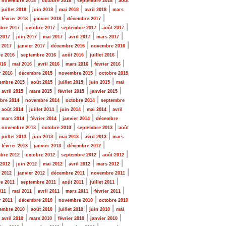
novembre 2018
octobre 2018
septembre 2018
août
|
|
|
|
|
juillet 2018
juin 2018
mai 2018
avril 2018
mars
|
|
|
|
février 2018
janvier 2018
décembre 2017
|
|
|
|
bre 2017
octobre 2017
septembre 2017
août 2017
|
|
|
|
|
 2017
juin 2017
mai 2017
avril 2017
mars 2017
|
|
|
|
r 2017
janvier 2017
décembre 2016
novembre 2016
|
|
|
|
e 2016
septembre 2016
août 2016
juillet 2016
|
|
|
|
|
016
mai 2016
avril 2016
mars 2016
février 2016
|
|
|
r 2016
décembre 2015
novembre 2015
octobre 2015
|
|
|
|
embre 2015
août 2015
juillet 2015
juin 2015
mai
|
|
|
|
|
avril 2015
mars 2015
février 2015
janvier 2015
|
|
|
bre 2014
novembre 2014
octobre 2014
septembre
|
|
|
|
|
août 2014
juillet 2014
juin 2014
mai 2014
avril
|
|
|
|
mars 2014
février 2014
janvier 2014
décembre
|
|
|
|
novembre 2013
octobre 2013
septembre 2013
août
|
|
|
|
|
juillet 2013
juin 2013
mai 2013
avril 2013
mars
|
|
|
|
février 2013
janvier 2013
décembre 2012
|
|
|
|
bre 2012
octobre 2012
septembre 2012
août 2012
|
|
|
|
|
 2012
juin 2012
mai 2012
avril 2012
mars 2012
|
|
|
|
r 2012
janvier 2012
décembre 2011
novembre 2011
|
|
|
|
e 2011
septembre 2011
août 2011
juillet 2011
|
|
|
|
|
011
mai 2011
avril 2011
mars 2011
février 2011
|
|
|
r 2011
décembre 2010
novembre 2010
octobre 2010
|
|
|
|
embre 2010
août 2010
juillet 2010
juin 2010
mai
|
|
|
|
|
avril 2010
mars 2010
février 2010
janvier 2010