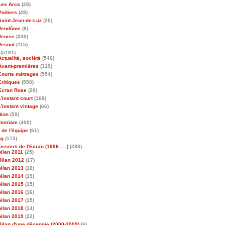
Les Arcs
(28)
Poitiers
(49)
Saint-Jean-de-Luz
(20)
Vendôme
(8)
Venise
(330)
Vesoul
(115)
(5191)
Actualité, société
(546)
Avant-premières
(319)
Courts métrages
(554)
Critiques
(550)
Ecran Rose
(20)
L'instant court
(168)
L'instant vintage
(66)
tion
(59)
emoriam
(400)
 de l'équipe
(61)
og
(173)
ossiers de l'Ecran (1996-….)
(283)
bilan 2011
(25)
Bilan 2012
(17)
bilan 2013
(10)
bilan 2014
(19)
bilan 2015
(15)
bilan 2016
(16)
bilan 2017
(15)
bilan 2018
(14)
bilan 2019
(22)
Bilan d'une décennie (2000-2009)
(6)