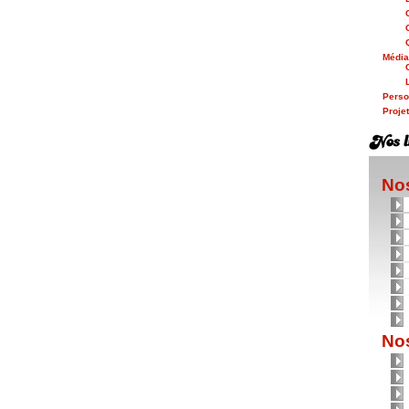
Médi
Person
Proje
Nos
Nos