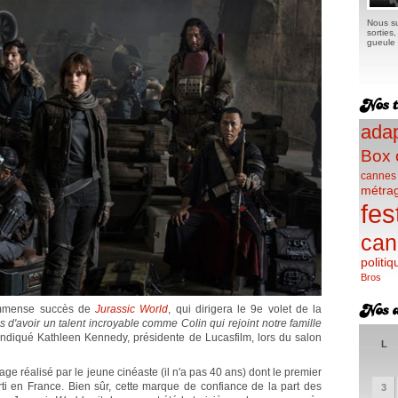
Nous su
sorties
gueule e
adap
Box 
cannes
métra
fes
can
politiq
Bros
l'immense succès de
Jurassic World
, qui dirigera le 9e volet de la
d'avoir un talent incroyable comme Colin qui rejoint notre famille
 indiqué Kathleen Kennedy, présidente de Lucasfilm, lors du salon
L
ge réalisé par le jeune cinéaste (il n'a pas 40 ans) dont le premier
ti en France. Bien sûr, cette marque de confiance de la part des
3