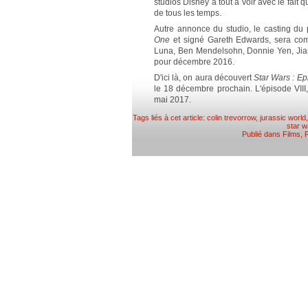
studios Disney a tout à voir avec le fait 
de tous les temps.
Autre annonce du studio, le casting du
One
et signé Gareth Edwards, sera com
Luna, Ben Mendelsohn, Donnie Yen, Jia
pour décembre 2016.
D'ici là, on aura découvert
Star Wars : Ep
le 18 décembre prochain. L'épisode VIII
mai 2017.
Tags liés à cet article:
colin trevorrow
,
jurassic world
star w
Publié dans
Films
,
P