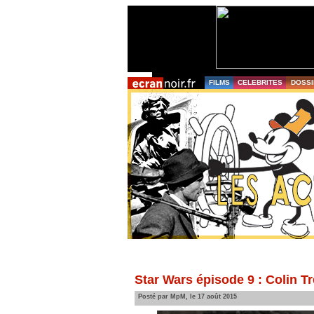
FILMS
CELEBRITES
DOSSI
Star Wars épisode 9 : Colin T
Posté par MpM, le 17 août 2015