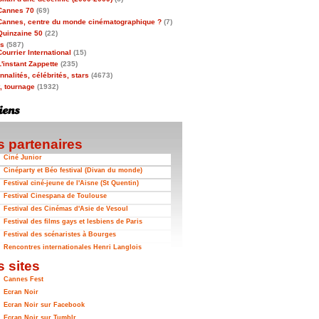
Cannes 70
(69)
Cannes, centre du monde cinématographique ?
(7)
Quinzaine 50
(22)
as
(587)
Courrier International
(15)
L'instant Zappette
(235)
nalités, célébrités, stars
(4673)
t, tournage
(1932)
 partenaires
Ciné Junior
Cinéparty et Béo festival (Divan du monde)
Festival ciné-jeune de l'Aisne (St Quentin)
Festival Cinespana de Toulouse
Festival des Cinémas d'Asie de Vesoul
Festival des films gays et lesbiens de Paris
Festival des scénaristes à Bourges
Rencontres internationales Henri Langlois
 sites
Cannes Fest
Ecran Noir
Ecran Noir sur Facebook
Ecran Noir sur Tumblr