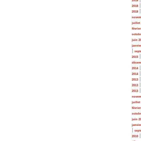
2018
2018
2018
novem
juillet
févrie
octobr
juin 2
janvie
|
sept
2015
décem
2014
2014
2013
2013
2013
novem
juillet
févrie
octobr
juin 2
janvie
|
sept
2010