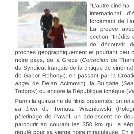
"L’autre cinéma" 
international 
forcément de l’
La preuve avec
section "Inédits
de découvrir d
proches géographiquement et pourtant peu o
notre pays, de la Grèce (
Correction
de Thano
du Syndicat français de la critique de cinéma)
de Gabor Rohonyi), en passant par la Croati
angel
de Dejan Acimovic), la Bulgarie (
Sea
Todorov) ou encore la République tchèque (
Va
Parmi la quinzaine de films présentés, on re
ira bien
de Tomasz Wiszniewski (Pologne
pèlerinage de Pawel, un adolescent de dou
parcourir en courant les 350 km qui le sép
réputé pour sa vierge noire miraculeuse. En 