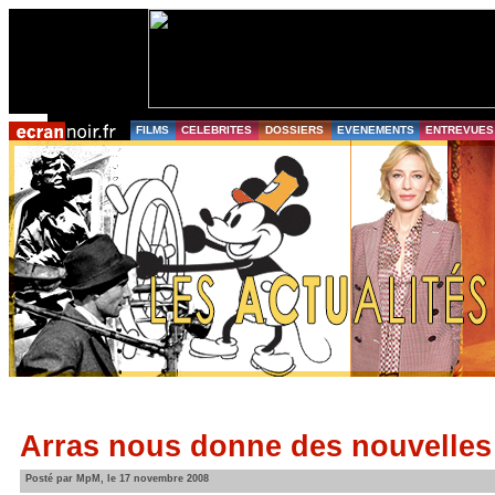
FILMS
CELEBRITES
DOSSIERS
EVENEMENTS
ENTREVUES
Arras nous donne des nouvelles
Posté par MpM, le 17 novembre 2008