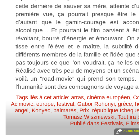
cette dernière de sauver sa mère, atteinte d’
première vue, ça pourrait presque être le 
d’autant que le gamin-courage est acco
alcoolique… Et pourtant le film parvient à êtr
révoltant, bourré d’énergie et émouvant. On a
tisse entre l’élève et le maître, la subtilité
différents membres de la famille et l’idée que 
pas toujours ce que l’on voudrait, ça ne les 
Réalisé avec très peu de moyens et un scéna
voilà un "road-movie" qui prend son temps, 
l’humanité sont des compagnons de voyage att
Tags liés à cet article:
arras
,
cinéma européen
,
Co
Acimovic
,
europe
,
festival
,
Gabor Rohonyi
,
grèce
,
h
angel
,
Konyec
,
palmarès
,
Prix
,
république tchequ
Tomasz Wiszniewski
,
Tout ira 
Publié dans
Festivals
,
Film
Aucun com