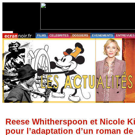
FILMS
CELEBRITES
DOSSIERS
EVENEMENTS
ENTREVUES
Reese Whitherspoon et Nicole 
pour l’adaptation d’un roman de