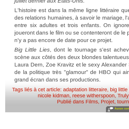
juillet dernier aux Etats-Unis.
L'histoire est dans la même ligne littéraire q
des relations humaines, à savoir le mariage, l'a
entre six adultes et trois enfants. On ignor
joueront dans le film ou se contenteront de le pr
n'y a pas encore de date pour ce projet.
Big Little Lies
, dont le tournage s'est ache
scène aux côtés des deux blondes talentueu
Laura Dern, Zoe Kravitz et le sexy Alexander 
de la politique très "glamour" de HBO qui aim
grand écran dans ses productions.
Tags liés à cet article:
adaptation litteraire
,
big little
nicole kidman
,
reese witherspoon
,
Truly
Publié dans
Films
,
Projet, tour
Aucun com