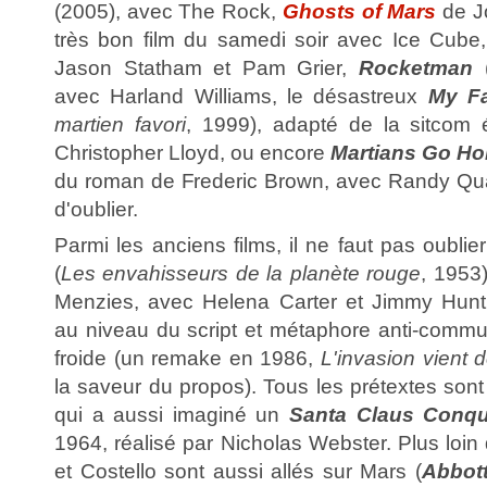
(2005), avec The Rock,
Ghosts of Mars
de J
très bon film du samedi soir avec Ice Cube
Jason Statham et Pam Grier,
Rocketman
(
avec Harland Williams, le désastreux
My Fa
martien favori
, 1999), adapté de la sitcom
Christopher Lloyd, ou encore
Martians Go H
du roman de Frederic Brown, avec Randy Quaid
d'oublier.
Parmi les anciens films, il ne faut pas oublie
(
Les envahisseurs de la planète rouge
, 1953
Menzies, avec Helena Carter et Jimmy Hunt
au niveau du script et métaphore anti-commun
froide (un remake en 1986,
L'invasion vient 
la saveur du propos). Tous les prétextes son
qui a aussi imaginé un
Santa Claus Conqu
1964, réalisé par Nicholas Webster. Plus loin
et Costello sont aussi allés sur Mars (
Abbott