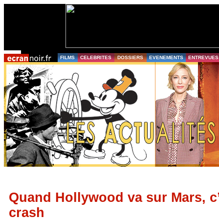
FILMS
CELEBRITES
DOSSIERS
EVENEMENTS
ENTREVUES
Quand Hollywood va sur Mars, c’
crash