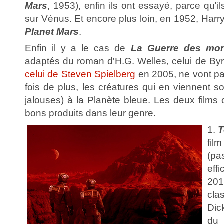
Mars
, 1953), enfin ils ont essayé, parce qu'ils
sur Vénus. Et encore plus loin, en 1952, Harr
Planet Mars
.
Enfin il y a le cas de
La Guerre des mo
adaptés du roman d'H.G. Welles, celui de By
celui de Steven Spielberg
en 2005, ne vont pa
fois de plus, les créatures qui en viennent s
jalouses) à la Planète bleue. Les deux films o
bons produits dans leur genre.
1.
T
fil
(p
eff
20
cla
Dic
du