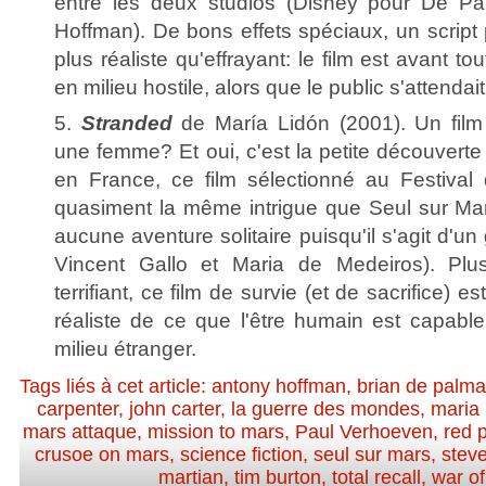
entre les deux studios (Disney pour De P
Hoffman). De bons effets spéciaux, un script 
plus réaliste qu'effrayant: le film est avant to
en milieu hostile, alors que le public s'attenda
5.
Stranded
de María Lidón (2001). Un film
une femme? Et oui, c'est la petite découverte
en France, ce film sélectionné au Festival
quasiment la même intrigue que Seul sur Mars
aucune aventure solitaire puisqu'il s'agit d'un
Vincent Gallo et Maria de Medeiros). Plu
terrifiant, ce film de survie (et de sacrifice) es
réaliste de ce que l'être humain est capable
milieu étranger.
Tags liés à cet article:
antony hoffman
,
brian de palma
carpenter
,
john carter
,
la guerre des mondes
,
maria 
mars attaque
,
mission to mars
,
Paul Verhoeven
,
red 
crusoe on mars
,
science fiction
,
seul sur mars
,
stev
martian
,
tim burton
,
total recall
,
war of