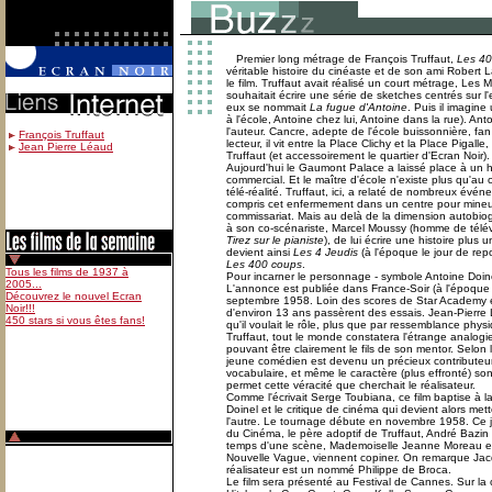
Premier long métrage de François Truffaut,
Les 40
véritable histoire du cinéaste et de son ami Robert L
le film. Truffaut avait réalisé un court métrage, Les
souhaitait écrire une série de sketches centrés sur l
eux se nommait
La fugue d'Antoine
. Puis il imagin
à l'école, Antoine chez lui, Antoine dans la rue). Ant
l'auteur. Cancre, adepte de l'école buissonnière, f
François Truffaut
lecteur, il vit entre la Place Clichy et la Place Pigall
Jean Pierre Léaud
Truffaut (et accessoirement le quartier d'Ecran Noir).
Aujourd'hui le Gaumont Palace a laissé place à un hô
commercial. Et le maître d'école n'existe plus qu'a
télé-réalité. Truffaut, ici, a relaté de nombreux événe
compris cet enfermement dans un centre pour mineur
commissariat. Mais au delà de la dimension autobio
à son co-scénariste, Marcel Moussy (homme de télévi
Tirez sur le pianiste
), de lui écrire une histoire plus u
devient ainsi
Les 4 Jeudis
(à l'époque le jour de rep
Les 400 coups
.
Pour incarner le personnage - symbole Antoine Doinel, 
L'annonce est publiée dans France-Soir (à l'époque
septembre 1958. Loin des scores de Star Academy e
d'environ 13 ans passèrent des essais. Jean-Pierr
qu'il voulait le rôle, plus que par ressemblance phys
Truffaut, tout le monde constatera l'étrange analo
pouvant être clairement le fils de son mentor. Selon 
jeune comédien est devenu un précieux contributeur.
vocabulaire, et même le caractère (plus effronté) son
permet cette véracité que cherchait le réalisateur.
Comme l'écrivait Serge Toubiana, ce film baptise à la
Doinel et le critique de cinéma qui devient alors me
l'autre. Le tournage débute en novembre 1958. Ce jo
du Cinéma, le père adoptif de Truffaut, André Bazin m
temps d'une scène, Mademoiselle Jeanne Moreau et 
Nouvelle Vague, viennent copiner. On remarque Jacq
réalisateur est un nommé Philippe de Broca.
Le film sera présenté au Festival de Cannes. Sur la c