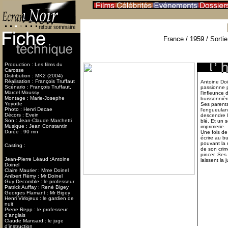
France / 1959 / Sorti
Production : Les films du
Carosse
Distribution : MK2 (2004)
Réalisation : François Truffaut
Antoine Doi
Scénario : François Truffaut,
passionne p
Marcel Moussy
l'infleunce 
Montage : Marie-Josephe
buissonnièr
Yoyotte
Ses parents
Photo : Henri Decae
l'engueulan
Décors : Evein
descendre l
Son : Jean-Claude Marchetti
blé. Et un 
Musique : Jean Constantin
imprimerie.
Durée : 90 mn
Une fois de
écrire au b
pouvant la r
Casting :
de son crime
pincer. Ses
Jean-Pierre Léaud :Antoine
laissent la 
Doinel
Claire Maurier : Mme Doinel
Anlbert Rémy : Mr Doinel
Guy Decomble : le professeur
Patrick Auffay : René Bigey
Georges Flamant : Mr Bigey
Henri Virlojeux : le gardien de
nuit
Pierre Repp : le professeur
d'anglais
Claude Mansard : le juge
d'instruction