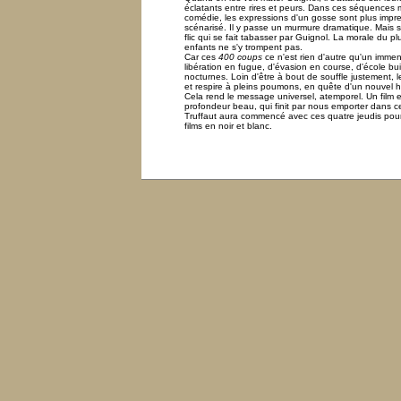
éclatants entre rires et peurs. Dans ces séquences 
comédie, les expressions d'un gosse sont plus impr
scénarisé. Il y passe un murmure dramatique. Mais surt
flic qui se fait tabasser par Guignol. La morale du plu
enfants ne s'y trompent pas.
Car ces
400 coups
ce n'est rien d'autre qu'un immen
libération en fugue, d'évasion en course, d'école 
nocturnes. Loin d'être à bout de souffle justement, l
et respire à pleins poumons, en quête d'un nouvel ho
Cela rend le message universel, atemporel. Un film
profondeur beau, qui finit par nous emporter dans ce 
Truffaut aura commencé avec ces quatre jeudis pour
films en noir et blanc.