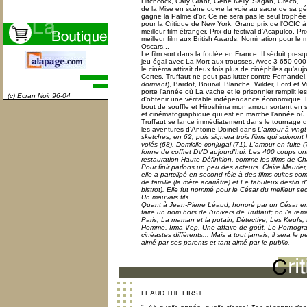
Hitchcock, Cary Grant, Gene Kelly, Sagan, Greco, ...
de la Mise en scène ouvre la voie au sacre de sa gé
gagne la Palme d'or. Ce ne sera pas le seul trophée :
pour la Critique de New York, Grand prix de l'OCIC 
meilleur film étranger, Prix du festival d'Acapulco, Pr
meilleur film aux British Awards, Nomination pour le m
Oscars...
Le film sort dans la foulée en France. Il séduit presq
jeu égal avec La Mort aux trousses. Avec 3 650 000
le cinéma attirait deux fois plus de cinéphiles qu'aujo
Certes, Truffaut ne peut pas lutter contre Fernandel,
dormant
), Bardot, Bourvil, Blanche, Wilder, Ford et V
porte l'année où La vache et le prisonnier remplit le
(c) Ecran Noir 96-04
d'obtenir une véritable indépendance économique. D
bout de souffle et Hiroshima mon amour sortent en s
et cinématographique qui est en marche l'année où l
Truffaut se lance immédiatement dans le tournage 
les aventures d'Antoine Doinel dans
L'amour à vingt
sketches, en 62, puis signera trois films qui suivron
volés
(68),
Domicile conjugal
(71),
L'amour en fuite
(
forme de coffret DVD aujourd'hui.
Les 400 coups
ont
restauration Haute Définition, comme les films de Cha
Pour finir parlons un peu des acteurs. Claire Maurier, 
elle a partciipé en second rôle à des films cultes c
de famille
(la mère acariâtre) et
Le fabuleux destin d
bistrot). Elle fut nommé pour le César du meilleur s
Un mauvais fils
.
Quant à Jean-Pierre Léaud, honoré par un César en 
faire un nom hors de l'univers de Truffaut; on l'a r
Paris, La maman et la putain, Détective, Les Keufs
Homme, Irma Vep, Une affaire de goût, Le Pornogr
cinéastes différents... Mais à tout jamais, il sera le p
aimé par ses parents et tant aimé par le public.
LEAUD THE FIRST