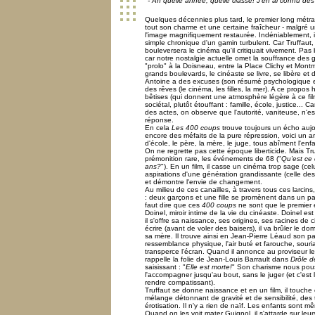
"
- Ah quelle année, quelle classe! J'en ai connu des c
Quelques décennies plus tard, le premier long métr
tout son charme et une certaine fraîcheur - malgré 
l'image magnifiquement restaurée. Indéniablement, il 
simple chronique d'un gamin turbulent. Car Truffaut, s
bouleversera le cinéma qu'il critiquait vivement. Pas
car notre nostalgie actuelle omet la souffrance des 
"prolo" à la Doisneau, entre la Place Clichy et Montm
grands boulevards, le cinéaste se livre, se libère et 
Antoine a des excuses (son résumé psychologique en 
des rêves (le cinéma, les filles, la mer). A ce propo
bêtises (qui donnent une atmosphère légère à ce fil
sociétal, plutôt étouffant : famille, école, justice... 
des actes, on observe que l'autorité, vaniteuse, n'es
réponse.
En cela
Les 400 coups
trouve toujours un écho aujo
encore des méfaits de la pure répression, voici un 
d'école, le père, la mère, le juge, tous abîment l'en
On ne regrette pas cette époque liberticide. Mais Tru
prémonition rare, les événements de 68 ("
Qu'est ce
ans?
"). En un film, il casse un cinéma trop sage (c
aspirations d'une génération grandissante (celle des
et démontre l'envie de changement.
Au milieu de ces canailles, à travers tous ces larcins
: deux garçons et une fille se promènent dans un pa
faut dire que ces
400 coups
ne sont que le premier
Doinel, miroir intime de la vie du cinéaste. Doinel es
il s'offre sa naissance, ses origines, ses racines de
écrire (avant de voler des baisers), il va brûler le domi
sa mère. Il trouve ainsi en Jean-Pierre Léaud son par
ressemblance physique, l'air buté et farouche, souri
transperce l'écran. Quand il annonce au proviseur l
rappelle la folie de Jean-Louis Barrault dans
Drôle 
saisissant : "
Elle est morte!
" Son charisme nous pous
l'accompagner jusqu'au bout, sans le juger (et c'est l
rendre compatissant).
Truffaut se donne naissance et en un film, il touche
mélange détonnant de gravité et de sensibilité, des 
érotisation. Il n'y a rien de naïf. Les enfants sont 
Quand on les voit mater Guignol, il s'attarde sur leur