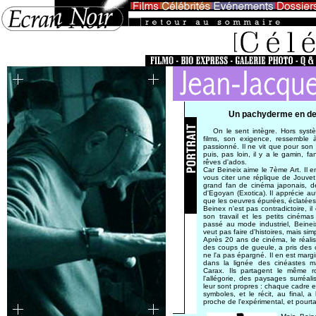
Un pachyderme en deh
On le sent intègre. Hors systèm
films, son exigence, ressemble
passionné. Il ne vit que pour son a
puis, pas loin, il y a le gamin, f
rêves d'ados.
Car Beineix aime le 7ème Art. Il en
vous citer une réplique de Jouve
grand fan de cinéma japonais, d
d'Egoyan (Exotica). Il apprécie aut
que les oeuvres épurées, éclatées
Beinex n'est pas contradictoire, il
son travail et les petits ciném
passé au mode industriel, Beinei
veut pas faire d'histoires, mais sim
Après 20 ans de cinéma, le réalisa
des coups de gueule, a pris des c
ne l'a pas épargné. Il en est margi
dans la lignée des cinéastes ma
Carax. Ils partagent le même 
l'allégorie, des paysages surréali
leur sont propres : chaque cadre e
symboles, et le récit, au final, a
proche de l'expérimental, et pourta