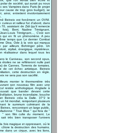
ix, que l'on verrait bien écrire et
 polar de société, qui aurait pu nous
c ses Vampires dans Paris (le projet
our cause de trop gros budget), se
et, ainsi, entretient involontairement
.
gné Beineix est forcément un OVNI.
curieux et railleur fut d'abord, dans
70, assistant de Zidi (qu'il remercie
fois), Berri, Nadine Trintignant,
ean-Louis Trintignant,... C'est son
ilm qui en fit un phénomène. A peu
ême temps que Le dernier Combat
îme Diva. Ode à la voix qui marqua
ce par ailleurs Bohringer père. Un
oré, stylisé, énergique, mystérieux.
un réalisateur dans lequel tous les
ans le Caniveau, son second opus,
 étoiles ne se reflèteront nulle part
ies) de Cannes. Torrents de tomates.
e de cet échec artistique. Beineix
liation, cette destruction en règle.
ix ne sera pas son sacrifié.
ailleurs monter le thermomètre très
uvrant son nouveau film avec une
cul restée anthologique. Anglade à
pouvait que bander devant cette
évélation, brune incendiaire, bouche
 et Beineix créa la Dalle. 37°2 le
 un hit mondial, remportant plusieurs
enant le summum culminant de la
 Beinex, rencontrant un large public,
 Madonne " True Blue " qui fera de "
e " son film culte du moment. Le
r sait très bien transposer l'univers
la fois magique et oppressant, où le
n côtoie la destruction des humains.
rme dans un cirque, avec les lions,