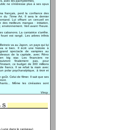
es, avec les pachydermes.
ublic ne s'intéresse plus à ses opus
éma français, perd la confiance des
cien du 7ème Art. Il sera le dernier
Montand. Lui offrant un cercueil en
 des meilleurs mangas : initiation,
, environnement. Vert avant l'heure.
s cabanons. La cantatrice s'arrête.
 fouet est rangé. Les arbres infinis
Beineix va au Japon, un pays qui lui
va si bien. Il écrit une histoire à
grand spectacle de vampires au
dessus de la capitale, avec Réno
en big star. Les financiers ne
suivront finalement pas, pour
l'instant, ce budget de 300 millions
de francs. Il se refait la main avec
un polar psychanalytique, à tiroir et
 goût. Celui de filmer. Il sait que ses
vront.
phants... Même les cinéastes sont
Vincy
La Lune dans le caniveau)