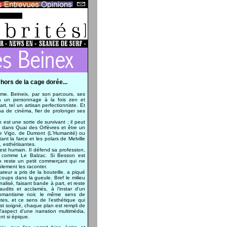
ors de la cage dorée...
e. Beineix, par son parcours, ses
 à un personnage à la fois zen et
rt, tel un artisan perfectionniste. Et
ana de cinéma, fier de prolonger ses
 est une sorte de survivant ; il peut
t dans Quai des Orfèvres et être un
e Vigo, de Dumont (L'Humanité) ou
ant la farce et les polars de Melville
, esthétisantes.
 est humain. Il défend sa profession,
as comme Le Balzac. Si Besson est
x reste un petit commerçant qui ne
plement les raconter.
teur a pris de la bouteille, a piqué
oups dans la gueule. Bref le milieu
nalisé, faisant bande à part, et reste
udits et acclamés, à l'instar d'un
romantisme noir, le même sens de
stes, et ce sens de l'esthétique qui
st soigné, chaque plan est rempli de
 l'aspect d'une narration multimédia,
nt si épique.