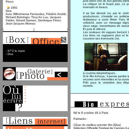
puis dans une île aux grands arbr
Pinon
La critique ne le loupe pas. Le p
insensés et beaux.
1981
Diva
Il se fait dévoré cru par le cin
Avec Wilhelmenia Fernandez, Frédéric Andréi,
producteurs, s'installe en politi
Richard Bohringer, Thuy An Luu, Jacques
réalisateur a avoir filmer Yves 
Fabbri, Gérard Darmon, Dominique Pinon,
celluloïd, avec un message digne
Jean-Jacques Moreau
vieux sage, transmission de savoir
Et puis le silence.
Les rouleaux de vagues bercent le
Les lions ne rugissent plus et le
couvrent ses éventuels cris.
- 37°2 le matin
- Diva
à couloirs labyrinthiques...
Si le film échoue, il pense perdre le
oeuvres sont éternelles et lui survi
Prêt pour le cimetière des élé
mortels.
Né le 8 octobre 46 à Paris
Palmarès :
César du meilleur premier film (Diva)
Sélection Officielle Festival de Cannes (