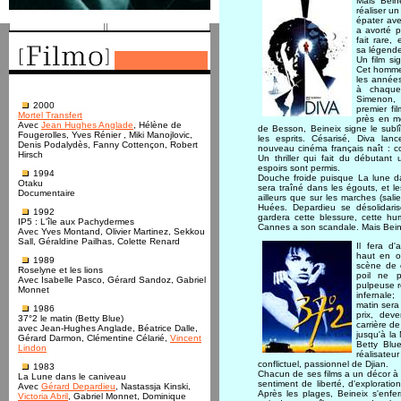
Mais Beine
réaliser un
épater ave
a avorté p
fait rare, 
sa légende
Un film si
Cet homme 
les années 
à chaque 
Simenon, J
2000
premier f
Mortel Transfert
près en m
Avec
Jean Hughes Anglade
, Hélène de
de Besson, Beineix signe le subl
Fougerolles, Yves Rénier , Miki Manojlovic,
les esprits. Césarisé, Diva lan
Denis Podalydès, Fanny Cottençon, Robert
nouveau cinéma français naît : col
Hirsch
Un thriller qui fait du débutant 
espoirs sont permis.
1994
Douche froide puisque La lune d
Otaku
sera traîné dans les égouts, et les
Documentaire
ailleurs que sur les marches (sal
Huées. Depardieu se désolidaris
1992
gardera cette blessure, cette humi
IP5 : L'île aux Pachydermes
Cannes a son scandale. Mais Beine
Avec Yves Montand, Olivier Martinez, Sekkou
Sall, Géraldine Pailhas, Colette Renard
Il fera d'
haut en o
1989
scène de 
Roselyne et les lions
poil ne 
Avec Isabelle Pasco, Gérard Sandoz, Gabriel
pulpeuse r
Monnet
infernale;
matin sera
1986
prix, dev
37°2 le matin (Betty Blue)
carrière de
avec Jean-Hughes Anglade, Béatrice Dalle,
jusqu'à la
Gérard Darmon, Clémentine Célarié,
Vincent
Betty Blu
Lindon
réalisateu
conflictuel, passionnel de Djian.
1983
Chacun de ses films a un décor à 
La Lune dans le caniveau
sentiment de liberté, d'exploratio
Avec
Gérard Depardieu
, Nastassja Kinski,
Après les plages, Beineix s'enfe
Victoria Abril
, Gabriel Monnet, Dominique