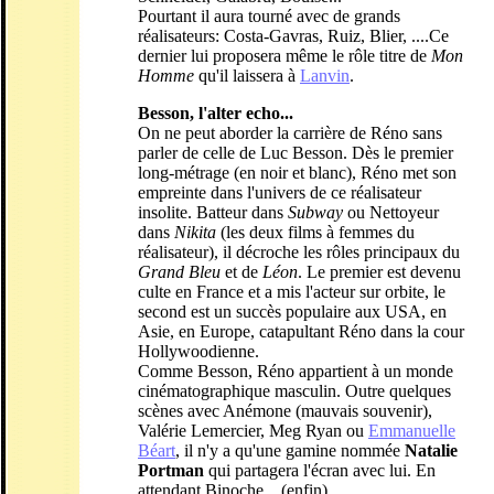
Pourtant il aura tourné avec de grands
réalisateurs: Costa-Gavras, Ruiz, Blier, ....Ce
dernier lui proposera même le rôle titre de
Mon
Homme
qu'il laissera à
Lanvin
.
Besson, l'alter echo...
On ne peut aborder la carrière de Réno sans
parler de celle de Luc Besson. Dès le premier
long-métrage (en noir et blanc), Réno met son
empreinte dans l'univers de ce réalisateur
insolite. Batteur dans
Subway
ou Nettoyeur
dans
Nikita
(les deux films à femmes du
réalisateur), il décroche les rôles principaux du
Grand Bleu
et de
Léon
. Le premier est devenu
culte en France et a mis l'acteur sur orbite, le
second est un succès populaire aux USA, en
Asie, en Europe, catapultant Réno dans la cour
Hollywoodienne.
Comme Besson, Réno appartient à un monde
cinématographique masculin. Outre quelques
scènes avec Anémone (mauvais souvenir),
Valérie Lemercier, Meg Ryan ou
Emmanuelle
Béart
, il n'y a qu'une gamine nommée
Natalie
Portman
qui partagera l'écran avec lui. En
attendant Binoche... (enfin).