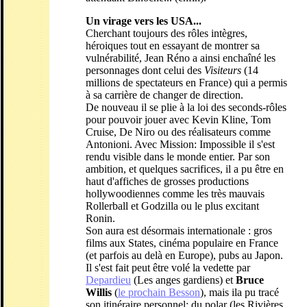
Un virage vers les USA...
Cherchant toujours des rôles intègres,
héroiques tout en essayant de montrer sa
vulnérabilité, Jean Réno a ainsi enchaîné les
personnages dont celui des
Visiteurs
(14
millions de spectateurs en France) qui a permis
à sa carrière de changer de direction.
De nouveau il se plie à la loi des seconds-rôles
pour pouvoir jouer avec Kevin Kline, Tom
Cruise, De Niro ou des réalisateurs comme
Antonioni. Avec Mission: Impossible il s'est
rendu visible dans le monde entier. Par son
ambition, et quelques sacrifices, il a pu être en
haut d'affiches de grosses productions
hollywoodiennes comme les très mauvais
Rollerball et Godzilla ou le plus excitant
Ronin.
Son aura est désormais internationale : gros
films aux States, cinéma populaire en France
(et parfois au delà en Europe), pubs au Japon.
Il s'est fait peut être volé la vedette par
Depardieu
(Les anges gardiens) et
Bruce
Willis
(
le prochain Besson
), mais ila pu tracé
son itinéraire personnel; du polar (les Rivières