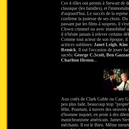
Ces 4 rôles ont permis à Stewart de d
classique (les familles), et l'immortal
d'aujourd'hui. Le succès de la reprise
confirme la justesse de ses choix. Du
passant par les films à suspens, il s'es
Clown criminel ou avec immobilisé un
il n'hésite jamais à relever certains déf
Comme tout acteur de son époque, il 
actrices sublimes:
Janet Leigh
,
Kim
Remick
. Il eut l'occasion de jouer fa
sacrés:
George C.Scott, Ben Gazza
Charlton Heston
...
Aux cotés de Clark Gable ou Cary Gran
peu plus fade, beaucoup trop "propre
félin. Pourtant, à travers des oeuvres t
d'homme inquiet, en proie à des dilemne
manicheanisme américain. James Stew
méchants. Il est le Bien. Même meurtri