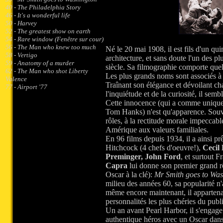
40 - The Philadelphia Story
46 - It's a wonderful life
50 - Harvey
52 - The greatest show on earth
54 - Rare window (Fenêtre sur cour)
56 - The Man who knew too much
Né le 20 mai 1908, il est fils d'un qui
58 - Vertigo
architecture, et sans doute l'un des 
59 - Anatomy of a murder
siècle. Sa filmographie comporte que
62 - The Man who shot Liberty
Les plus grands noms sont associés à 
Valence
Traînant son élégance et dévoilant ch
77 - Airport '77
l'inquiétude et de la curiosité, il semb
Cette innocence (qui a comme unique
Tom Hanks) n'est qu'apparence. Souv
rôles, à la rectitude morale impeccabl
Amérique aux valeurs familiales.
En 96 films depuis 1934, il a ainsi prê
Hitchcock (4 chefs d'oeuvre!),
Cecil 
Preminger, John Ford
, et surtout 
Capra
lui donne son premier grand r
Oscar à la clé):
Mr Smith goes to Was
milieu des années 60, sa popularité n
même encore maintenant, il appartena
personnalités les plus chéries du publ
Un an avant Pearl Harbor, il s'engag
authentique héros avec un Oscar dans