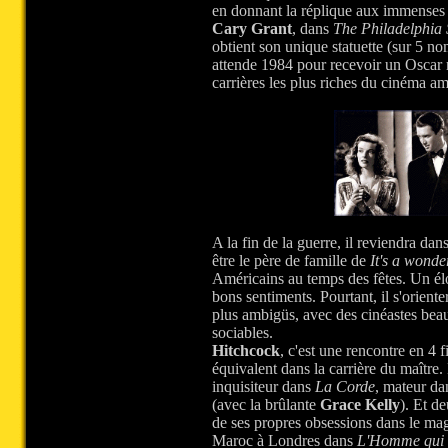
en donnant la réplique aux immense
Cary Grant
, dans
The Philadelphia 
obtient son unique statuette (sur 5 nom
attende 1984 pour recevoir un Oscar
carrières les plus riches du cinéma am
A la fin de la guerre, il reviendra dan
être le père de famille de
It's a wonder
Américains au temps des fêtes. Un élo
bons sentiments. Pourtant, il s'orient
plus ambigüs, avec des cinéastes bea
sociables.
Hitchcock
, c'est une rencontre en 4 
équivalent dans la carrière du maître.
inquisiteur dans
La Corde
, mateur d
(avec la brûlante
Grace Kelly
). Et de
de ses propres obsessions dans le ma
Maroc à Londres dans
L'Homme qui e