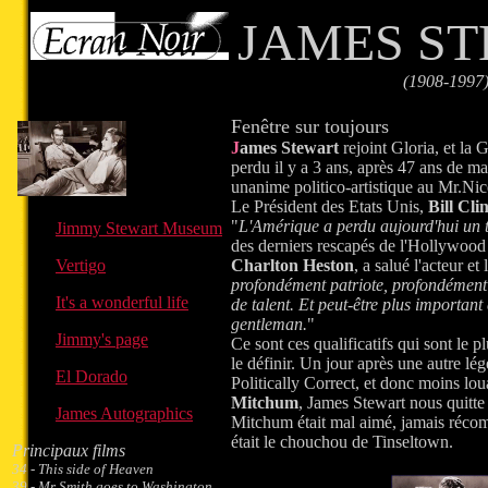
JAMES S
(1908-1997
Fenêtre sur toujours
J
ames Stewart
rejoint Gloria, et la 
perdu il y a 3 ans, après 47 ans de m
unanime politico-artistique au Mr.Ni
Le Président des Etats Unis,
Bill Cli
"
L'Amérique a perdu aujourd'hui un t
Jimmy Stewart Museum
des derniers rescapés de l'Hollywood
Vertigo
Charlton Heston
, a salué l'acteur e
profondément patriote, profondément 
It's a wonderful life
de talent. Et peut-être plus important 
gentleman.
"
Jimmy's page
Ce sont ces qualificatifs qui sont le 
le définir. Un jour après une autre l
El Dorado
Politically Correct, et donc moins lou
Mitchum
, James Stewart nous quitte
James Autographics
Mitchum était mal aimé, jamais récom
était le chouchou de Tinseltown.
Principaux films
34 - This side of Heaven
39 - Mr Smith goes to Washington