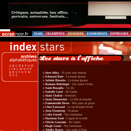
FILMS
CELEBRITES
DOSSIERS
EVENEMENTS
ENTREVUES
A
B
C
D
E
F
G
H
I
J
K
L
M
N
O
P
Q
R
S
T
U
V
W
::
Aure Atika
- 10 jours sans maman
X
Y
Z
::
Edouard Baer
-
La bonne épouse
::
Juliette Binoche
-
La bonne épouse
::
Romane Bohringer
-
Une sirène à Paris
::
Sami Bouajila
- Un fils
::
Isabelle Carré
-
De Gaulle
::
Alain Chabat
-
#Jesuislà
::
Anaïs Demoustier
-
La fille au bracelet
::
Emmanuelle Devos
- Mes jours de gloire
::
Clint Eastwood
-
Le cas Richard Jewell
::
Jesse Eisenberg
- Vivarium
::
Colin Farrell
- The Gentlemen
::
Harrison Ford
-
L'appel de la forêt
::
Olivier Gourmet
-
De Gaulle
::
Hugh Grant
- The Gentlemen
::
Tchéky Karyo
-
Une sirène à Paris