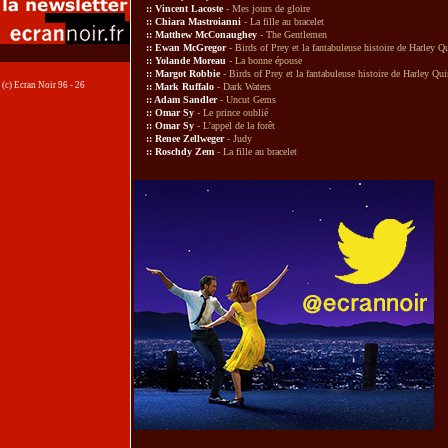
::
Vincent Lacoste
- Mes jours de gloire
::
Chiara Mastroianni
-
La fille au bracelet
::
Matthew McConaughey
- The Gentlemen
::
Ewan McGregor
-
Birds of Prey et la fantabuleuse histoire de Harley Q
::
Yolande Moreau
-
La bonne épouse
::
Margot Robbie
-
Birds of Prey et la fantabuleuse histoire de Harley Qu
(c) Ecran Noir 96 - 26
::
Mark Ruffalo
-
Dark Waters
::
Adam Sandler
-
Uncut Gems
::
Omar Sy
- Le prince oublié
::
Omar Sy
-
L'appel de la forêt
::
Renee Zellweger
-
Judy
::
Roschdy Zem
-
La fille au bracelet