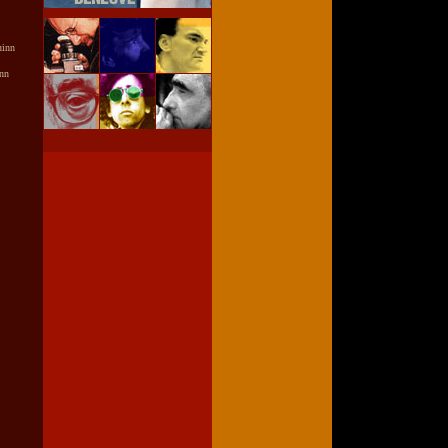
uinn
inn