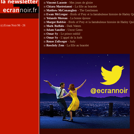
::
Vincent Lacoste
- Mes jours de gloire
::
Chiara Mastroianni
-
La fille au bracelet
::
Matthew McConaughey
- The Gentlemen
::
Ewan McGregor
-
Birds of Prey et la fantabuleuse histoire de Harley Q
::
Yolande Moreau
-
La bonne épouse
::
Margot Robbie
-
Birds of Prey et la fantabuleuse histoire de Harley Qu
(c) Ecran Noir 96 - 26
::
Mark Ruffalo
-
Dark Waters
::
Adam Sandler
-
Uncut Gems
::
Omar Sy
- Le prince oublié
::
Omar Sy
-
L'appel de la forêt
::
Renee Zellweger
-
Judy
::
Roschdy Zem
-
La fille au bracelet