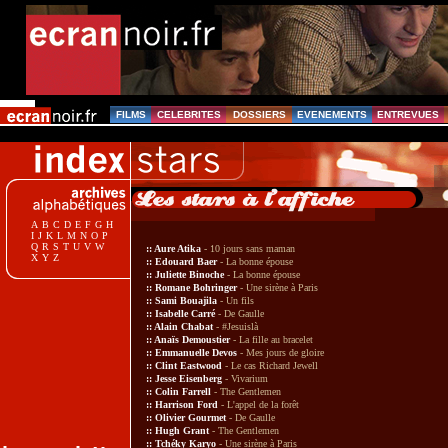
FILMS
CELEBRITES
DOSSIERS
EVENEMENTS
ENTREVUES
A
B
C
D
E
F
G
H
I
J
K
L
M
N
O
P
Q
R
S
T
U
V
W
::
Aure Atika
- 10 jours sans maman
X
Y
Z
::
Edouard Baer
-
La bonne épouse
::
Juliette Binoche
-
La bonne épouse
::
Romane Bohringer
-
Une sirène à Paris
::
Sami Bouajila
- Un fils
::
Isabelle Carré
-
De Gaulle
::
Alain Chabat
-
#Jesuislà
::
Anaïs Demoustier
-
La fille au bracelet
::
Emmanuelle Devos
- Mes jours de gloire
::
Clint Eastwood
-
Le cas Richard Jewell
::
Jesse Eisenberg
- Vivarium
::
Colin Farrell
- The Gentlemen
::
Harrison Ford
-
L'appel de la forêt
::
Olivier Gourmet
-
De Gaulle
::
Hugh Grant
- The Gentlemen
::
Tchéky Karyo
-
Une sirène à Paris