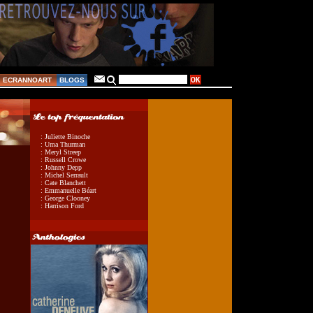
ECRANNOART
BLOGS
: Juliette Binoche
: Uma Thurman
: Meryl Streep
: Russell Crowe
: Johnny Depp
: Michel Serrault
: Cate Blanchett
: Emmanuelle Béart
: George Clooney
: Harrison Ford