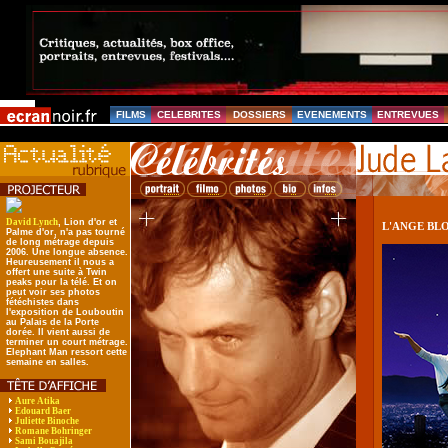
FILMS
CELEBRITES
DOSSIERS
EVENEMENTS
ENTREVUES
David Lynch
, Lion d'or et
L'ANGE BL
Palme d'or, n'a pas tourné
de long métrage depuis
2006. Une longue absence.
Heureusement il nous a
offert une suite à Twin
peaks pour la télé. Et on
peut voir ses photos
fétéchistes dans
l'exposition de Louboutin
au Palais de la Porte
dorée. Il vient aussi de
terminer un court métrage.
Elephant Man ressort cette
semaine en salles.
Aure Atika
Edouard Baer
Juliette Binoche
Romane Bohringer
Sami Bouajila