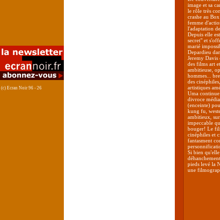
image et sa ca
le rôle très c
crashe au Box 
femme d'action
l'adaptation de
Depuis elle e
secret" et s'o
marié impossib
Depardieu dans
Jeremy Davis 
des films art e
ambitieuse, op
hommes... bref
des cinéphiles
artistiques amé
(c) Ecran Noir 96 - 26
Uma continue d
divroce médiat
(enceinte) po
kung fu, weste
ambitieux, sur
impeccable qua
bouger! Le fil
cinéphiles et
fantasment co
personnificati
Si bien qu'ell
déhanchement 
pieds levé la
une filmograph