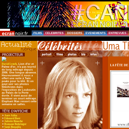
FILMS
CELEBRITES
DOSSIERS
EVENEMENTS
ENTREVUES
David Lynch
, Lion d'or et
LA FÊTE DE
Palme d'or, n'a pas tourné
de long métrage depuis
2006. Une longue absence.
Heureusement il nous a
offert une suite à Twin
peaks pour la télé. Et on
peut voir ses photos
fétéchistes dans
l'exposition de Louboutin
au Palais de la Porte
dorée. Il vient aussi de
terminer un court métrage.
Elephant Man ressort cette
semaine en salles.
Aure Atika
Edouard Baer
Juliette Binoche
Romane Bohringer
Sami Bouajila