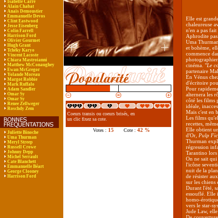
Isabelle Carré
Alain Chabat
Anaïs Demoustier
Emmanuelle Devos
Elle est grand
Clint Eastwood
chaleureuse a
Jesse Eisenberg
n'en a pas fait
Colin Farrell
Harrison Ford
Aphrodite pas 
Olivier Gourmet
Uma Thurman d
Hugh Grant
et bohème, ell
Tchéky Karyo
commence dans 
Vincent Lacoste
photographier l
Chiara Mastroianni
Matthew McConaughey
cinéma. "
Le c
Ewan McGregor
partenaire Mal
Yolande Moreau
En Vénus chez 
Margot Robbie
d'écritoire pou
Mark Ruffalo
Pour rapidemen
Adam Sandler
Omar Sy
alternera les 
Omar Sy
côté les films
Renee Zellweger
idéale, inacces
Roschdy Zem
Mais c'est en 
Coeurs transis ou coeurs brisés, en
Les films qu'e
un clic fixez sa cote.
recettes, même
Elle obtient u
15
42 %
Votes :
Cote :
Juliette Binoche
d'Or,
Pulp Fic
Uma Thurman
Thurman explos
Meryl Streep
régression inf
Russell Crowe
Johnny Depp
Tarantino lor
Michel Serrault
On ne sait qui
Cate Blanchett
l'icône sevent
Emmanuelle Béart
nuit de la pla
George Clooney
de résister au
Harrison Ford
sur les chiens 
Durant l'été, 
essouflé. Elle
homo-érotique
vers le star-sy
Jude Law, elle
De couvertures