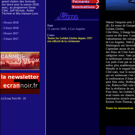
grand chelem des festivals
est lancé pour la saison 2016,
avec, au programme Denis
Côté, Jeff Nichols, André
Téchiné et Mia Hansen-Love.
Warner l'emporte avec 1
-
Oscars 2018
Date
(8). En terme de Group
-
Césars 2018
11 janvier 2009, à Los Angeles
Golden Globes.
Côté films, L'étange hi
-
Oscars 2017
Liens
course en tête avec 5 n
Toutes les Golden Globes depuis 1997
l'adoubement des critiq
-
Césars 2017
site officiel de la cérémonie
de Los Angeles, Wall-E
Washington ont favoris
Cependant aucun de ces f
des films de Clint East
catégories reine. Sans 
la médiatique citation 
Les jurés n'ont pas su t
mélos plus académiques.
Mendès et le ringard H
Côté stars, tout le mon
qui est intéressant c'est
la confirmation d'Anne H
petit film culte, Hoffm
vue, Rebecca Hall vole l
être la révélation de ces
Pour finir, les Golden 
avait toutes ses chances.
nomination miracle pour
(c) Ecran Noir 96 - 26
Kristin Scott-Thomas, qu
Toutes les nominations