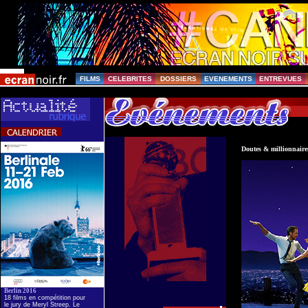
FILMS
CELEBRITES
DOSSIERS
EVENEMENTS
ENTREVUES
Doutes & millionnaire
Berlin 2016
18 films en compétition pour
le jury de Meryl Streep. Le