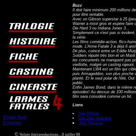
Buzz
Il doit faire minimum 200 millions d
pour être rentable.
Avec un Gibson superstar à 25 (peut-
Warner a misé gros et espère faire 
Die Hard 3 ou Indiana Jones 3...
Simplement ce n'est pas si évident, m
la série.
Les films comédie-action, flics-hu
mode. L'Arme Fatale 3 a déjà 6 ans
De plus, coincé entre un Eddie Murp
Soldiers réputé très bon et un Mask 
les concurrents ne manquent pas po
vieillotte, malgré un casting rajeuni.
Maintenant LW4 est un film qui cible 
puis Armageddon, son plus proche c
planté. Et le seul polar de l'été, Out
public.
Enfin James Bond, dans le même reg
épisodes! Au dessus de 100 million
film sera considéré comme un hit.
Liens
Site Officiel
Ecran Noir
Site Dark Horizons
Courrier
Site Tierranet
©
Volute (tm) productions....8 juillet 98