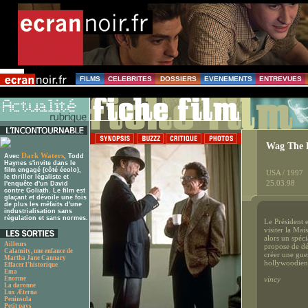
FILMS
CELEBRITES
DOSSIERS
EVENEMENTS
ENTREVUES
Wag The D
Dark Waters
Avec
, Todd
Haynes s'invite dans le
film engagé (côté écolo),
USA / 1997
le thriller légaliste et
25.03.98
l'enquête d'un David
contre Goliath. Le film est
glaçant et dévoile une fois
de plus les méfaits d'une
industrialisation sans
régulation et sans normes.
Le Président e
visiter la Ma
alors un spéci
Ailleurs
propose de dét
Calamity, une enfance de
créer une guer
Martha Jane Cannary
hollywoodien.
Effacer l'historique
Ema
Enorme
vincy
La daronne
Lux Æterna
Peninsula
Petit pays