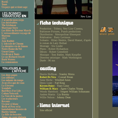
Rocks
Tenet
Un pays qui se tient sage
New Line
J'ai perdu mon corps
Les misérables
The Irishman
Marriage Story
Production :
Tribeca, New Line Cinema,
Les filles du Docteur March
Baltimore Pictures, Punch productions
L'extraordinaire voyage de
Distribution :
Metropolitan filmexport
Marona
Réalisation :
Barry Levinson
1917
Scénario :
Hilary Henkin, David Mamet, d'après
Jojo Rabbit
le roman de Larry Beihart
L'odyssée de Choum
Montage :
Stu Linder
La dernière vie de Simon
Photo :
Robert Richardson
Notre-Dame du Nil
Uncut Gems
Décors :
Robert Greenfield
Un divan à Tunis
Musique :
Tom Bahler, Mark Knopfler
Le cas Richard Jewell
Directeur artistique :
Mark Worthington
Dark Waters
Durée :
96 mn
La communion
Dustin Hoffman :
Stanley Motss
Les deux papes
:
Conrad Brean
Robert De Niro
Les siffleurs
Anne Heche :
Winifred Ames
Les enfants du temps
Denis Leary :
Fad King
Je ne rêve que de vous
La Llorana
:
Tracy Lime
Kirsten Dunst
Scandale
:
Agent Charles Young
William H. Macy
Bad Boys For Life
Woody Harrelson :
Sergent William Schumann
Cuban Network
Andrea Martin :
Liz Butsky
La Voie de la justice
Willie Nelson :
Johnny Dean
Les traducteurs
Revenir
Un jour si blanc
Birds of Prey et la
fantabuleuse histoire de
Site officiel
Harley Quinn
La fille au bracelet
Jinpa, un conte tibétain