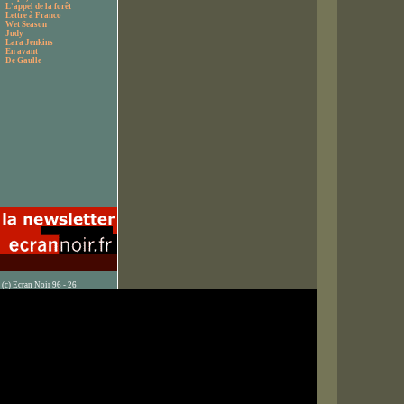
L'appel de la forêt
Lettre à Franco
Wet Season
Judy
Lara Jenkins
En avant
De Gaulle
(c) Ecran Noir 96 - 26