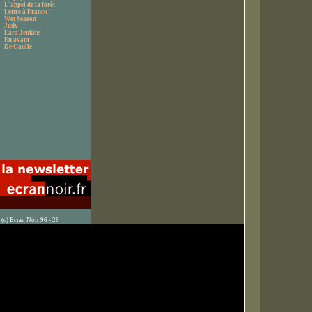
L'appel de la forêt
Lettre à Franco
Wet Season
Judy
Lara Jenkins
En avant
De Gaulle
(c) Ecran Noir 96 - 26