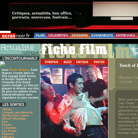
FILMS
CELEBRITES
DOSSIERS
EVENEMENTS
ENTREVUES
Touch of 
Dark Waters
Avec
, Todd
Haynes s'invite dans le
film engagé (côté écolo),
Royaume Uni
le thriller légaliste et
13.10.04
l'enquête d'un David
contre Goliath. Le film est
glaçant et dévoile une fois
de plus les méfaits d'une
industrialisation sans
régulation et sans normes.
Alim, pour pa
Cary Grant.
Cela ne l'emp
Ailleurs
pleinement a
Calamity, une enfance de
Mais ce n'est
Martha Jane Cannary
Toronto, avec 
Effacer l'historique
musulmane. Ag
Ema
Enorme
retrouver sa fi
La daronne
Comment expli
Lux Æterna
mariage impro
Peninsula
Petit pays