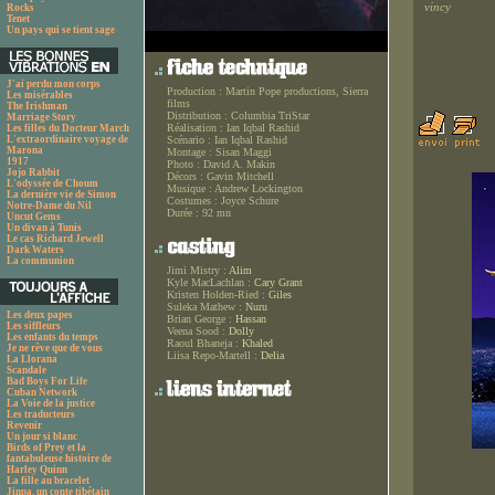
vincy
Rocks
Tenet
Un pays qui se tient sage
J'ai perdu mon corps
Production :
Martin Pope productions, Sierra
Les misérables
films
The Irishman
Distribution :
Columbia TriStar
Marriage Story
Réalisation :
Ian Iqbal Rashid
Les filles du Docteur March
L'extraordinaire voyage de
Scénario :
Ian Iqbal Rashid
Marona
Montage :
Sisan Maggi
1917
Photo :
David A. Makin
Jojo Rabbit
Décors :
Gavin Mitchell
L'odyssée de Choum
Musique :
Andrew Lockington
La dernière vie de Simon
Costumes :
Joyce Schure
Notre-Dame du Nil
Durée :
92 mn
Uncut Gems
Un divan à Tunis
Le cas Richard Jewell
Dark Waters
La communion
Jimi Mistry :
Alim
Kyle MacLachlan :
Cary Grant
Kristen Holden-Ried :
Giles
Suleka Mathew :
Nuru
Les deux papes
Brian George :
Hassan
Les siffleurs
Veena Sood :
Dolly
Les enfants du temps
Raoul Bhaneja :
Khaled
Je ne rêve que de vous
Liisa Repo-Martell :
Delia
La Llorana
Scandale
Bad Boys For Life
Cuban Network
La Voie de la justice
Les traducteurs
Revenir
Un jour si blanc
Birds of Prey et la
fantabuleuse histoire de
Harley Quinn
La fille au bracelet
Jinpa, un conte tibétain