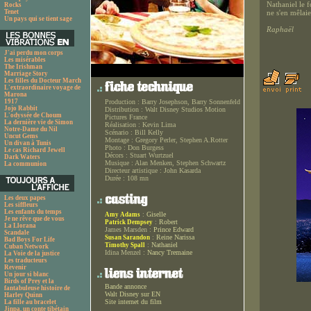
Nathaniel le f
Rocks
Tenet
ne s'en mêlaie
Un pays qui se tient sage
Raphaël
J'ai perdu mon corps
Les misérables
The Irishman
Marriage Story
Les filles du Docteur March
L'extraordinaire voyage de
Marona
1917
Production :
Barry Josephson, Barry Sonnenfeld
Jojo Rabbit
Distribution :
Walt Disney Studios Motion
L'odyssée de Choum
Pictures France
La dernière vie de Simon
Réalisation :
Kevin Lima
Notre-Dame du Nil
Scénario :
Bill Kelly
Uncut Gems
Montage :
Gregory Perler, Stephen A.Rotter
Un divan à Tunis
Photo :
Don Burgess
Le cas Richard Jewell
Décors :
Stuart Wurtzuel
Dark Waters
Musique :
Alan Menken, Stephen Schwartz
La communion
Directeur artistique :
John Kasarda
Durée :
108 mn
Les deux papes
Les siffleurs
Les enfants du temps
:
Giselle
Amy Adams
Je ne rêve que de vous
:
Robert
Patrick Dempsey
La Llorana
James Marsden :
Prince Edward
Scandale
:
Reine Narissa
Susan Sarandon
Bad Boys For Life
:
Nathaniel
Timothy Spall
Cuban Network
Idina Menzel :
Nancy Tremaine
La Voie de la justice
Les traducteurs
Revenir
Un jour si blanc
Birds of Prey et la
Bande annonce
fantabuleuse histoire de
Walt Disney sur EN
Harley Quinn
Site internet du film
La fille au bracelet
Jinpa, un conte tibétain