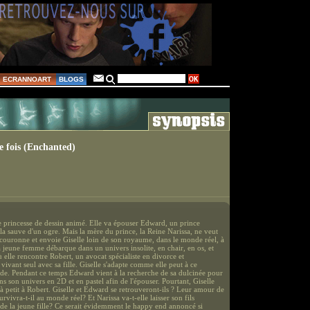
ECRANNOART
BLOGS
ne fois (Enchanted)
ne princesse de dessin animé. Elle va épouser Edward, un prince
la sauve d'un ogre. Mais la mère du prince, la Reine Narissa, ne veut
 couronne et envoie Giselle loin de son royaume, dans le monde réel, à
jeune femme débarque dans un univers insolite, en chair, en os, et
ù elle rencontre Robert, un avocat spécialiste en divorce et
 vivant seul avec sa fille. Giselle s'adapte comme elle peut à ce
. Pendant ce temps Edward vient à la recherche de sa dulcinée pour
s son univers en 2D et en pastel afin de l'épouser. Pourtant, Giselle
t à petit à Robert. Giselle et Edward se retrouveront-ils ? Leur amour de
urvivra-t-il au monde réel? Et Narissa va-t-elle laisser son fils
de la jeune fille? Ce serait évidemment le happy end annoncé si