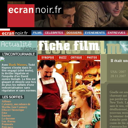
FILMS
CELEBRITES
DOSSIERS
EVENEMENTS
ENTREVUES
Il était u
Dark Waters
Avec
, Todd
Haynes s'invite dans le
film engagé (côté écolo),
USA / 2007
le thriller légaliste et
28.11.2007
l'enquête d'un David
contre Goliath. Le film est
glaçant et dévoile une fois
de plus les méfaits d'une
industrialisation sans
régulation et sans normes.
Giselle est u
charmant qui 
pas perdre sa
Ailleurs
New York. La 
Calamity, une enfance de
sans le sou, o
Martha Jane Cannary
désillusionné,
Effacer l'historique
nouveau monde
Ema
Enorme
la ramener dan
La daronne
s'attache peti
Lux Æterna
conte de fée s
Peninsula
s'amouracher 
Petit pays