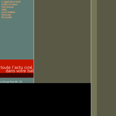
L'appel de la forêt
Lettre à Franco
Wet Season
Judy
Lara Jenkins
En avant
De Gaulle
(c) Ecran Noir 96 - 26