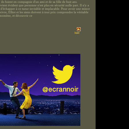
ls fuient en compagnie d'un ami et de sa fille de huit ans.
devient évident que personne n'est plus en sécurité nulle part. Il n'y a
'échapper à ce tueur invisible et implacable. Pour avoir une mince
ivre, Elliot et les siens doivent à tout prix comprendre la véritable
nomène, et découvrir ce
haut