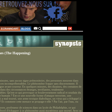
ECRANNOART
BLOGS
es (The Happening)
inutes, sans aucun signe prémonitoire, des personnes meurent dans
nces incompréhensibles. Le phénomène frappe sans discernement. Il
igne avant-coureur. En quelques minutes, des dizaines, des centaines de
ans des circonstances étranges, terrifiantes, totalement
bles. Qu'est-ce qui provoque ce bouleversement radical et soudain du
humain ? Est-ce une nouvelle forme d'attaque terroriste, une
i a mal tourné, une arme toxique diabolique, un virus qui a échappé à
? Et comment cette menace se propage-t-elle ? Par l'air, par l'eau, ou
oore, professeur de sciences dans un lycée de Philadelphie, ce qui
abord d'échapper à ce phénomène aussi mystérieux que mortel. Avec sa