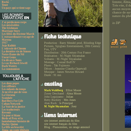
femme, Alma, i
Rocks
Tenet
Très vite, il 
Un pays qui se tient sage
aucun moyen d
chance de surv
nature du phé
J'ai perdu mon corps
in DP
Les misérables
The Irishman
Marriage Story
Les filles du Docteur March
L'extraordinaire voyage de
Marona
1917
Production :
Barry Mendel prod, Blinding Edge
Jojo Rabbit
Pictures, Spyglass Entertainment, 20th Century
L'odyssée de Choum
Fox, UTV
La dernière vie de Simon
Distribution :
20th Century Fox France
Notre-Dame du Nil
Réalisation :
M./Night Shyamalan
Uncut Gems
Scénario :
M./Night Shyamalan
Un divan à Tunis
Montage :
Conrad Buff IV
Le cas Richard Jewell
Photo :
Tak Fujimoto
Dark Waters
Décors :
Jeannine Claudia Oppewall
La communion
Musique :
James Newton Howard
Durée :
91 mn
Les deux papes
Les siffleurs
Les enfants du temps
:
Elliot Moore
Mark Wahlberg
Je ne rêve que de vous
Zooey Deschanel :
Alma Moore
La Llorana
John Leguizamo :
Julian
Scandale
Betty Buckley :
Mrs Jones
Bad Boys For Life
Alan Ruck :
le Principal
Cuban Network
:
Joey
M. Night Shyamalan
La Voie de la justice
Les traducteurs
Revenir
Un jour si blanc
Birds of Prey et la
site internet américain du film
fantabuleuse histoire de
site internet français du film
Harley Quinn
Blog : Phenomènes, un ratage annoncé
La fille au bracelet
Jinpa, un conte tibétain