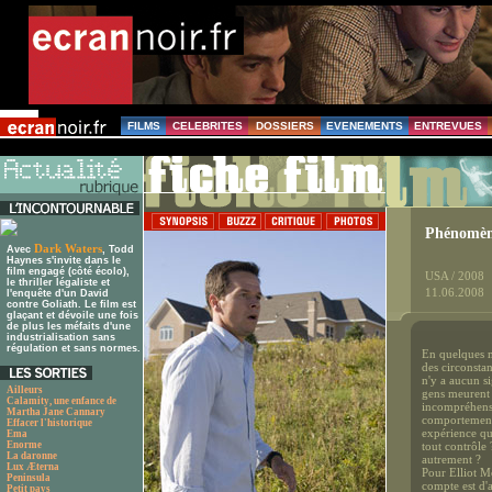
FILMS
CELEBRITES
DOSSIERS
EVENEMENTS
ENTREVUES
Phénomèn
Dark Waters
Avec
, Todd
Haynes s'invite dans le
film engagé (côté écolo),
USA / 2008
le thriller légaliste et
11.06.2008
l'enquête d'un David
contre Goliath. Le film est
glaçant et dévoile une fois
de plus les méfaits d'une
industrialisation sans
régulation et sans normes.
En quelques m
des circonsta
n'y a aucun s
Ailleurs
gens meurent d
Calamity, une enfance de
incompréhensi
Martha Jane Cannary
comportement 
Effacer l'historique
expérience qu
Ema
Enorme
tout contrôle 
La daronne
autrement ?
Lux Æterna
Pour Elliot M
Peninsula
compte est d'
Petit pays