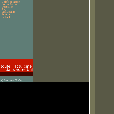
L'appel de la forêt
Lettre à Franco
Wet Season
Judy
Lara Jenkins
En avant
De Gaulle
(c) Ecran Noir 96 - 26