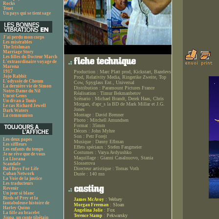
Rocks
Tenet
Un pays qui se tient sage
J'ai perdu mon corps
Les misérables
The Irishman
Marriage Story
Les filles du Docteur March
L'extraordinaire voyage de
Marona
1917
Production :
Marc Platt prod, Kickstart, Bazelevs
Jojo Rabbit
Prod, Relativity Media, Ringerike Zweite, Top
L'odyssée de Choum
Cow, Spyglass Ent., Universal
La dernière vie de Simon
Distribution :
Paramount Pictures France
Notre-Dame du Nil
Réalisation :
Timur Bekmanbetov
Uncut Gems
Scénario :
Michael Brandt, Derek Haas, Chris
Un divan à Tunis
Morgan, d'apr_s la BD de Mark Millar et J.G.
Le cas Richard Jewell
Jones
Dark Waters
Montage :
David Brenner
La communion
Photo :
Mitchell Amundsen
Format :
35mm
Décors :
John Myhre
Son :
Petr Forejt
Les deux papes
Musique :
Danny Eflman
Les siffleurs
Effets spéciaux :
Stefen Fangmeier
Les enfants du temps
Costumes :
Varya Avdyushko
Je ne rêve que de vous
Maquillage :
Gianni Casalnuovo, Stania
La Llorana
Slosserova
Scandale
Directeur artistique :
Tomas Voth
Bad Boys For Life
Cuban Network
Durée :
140 mn
La Voie de la justice
Les traducteurs
Revenir
Un jour si blanc
Birds of Prey et la
:
Welsey
James McAvoy
fantabuleuse histoire de
:
Sloan
Morgan Freeman
Harley Quinn
:
Fox
Angelina Jolie
La fille au bracelet
:
Pekwarsky
Terence Stamp
Jinpa, un conte tibétain