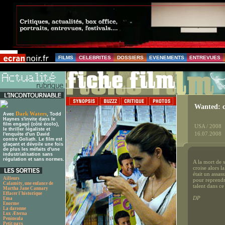
FILMS
CELEBRITES
DOSSIERS
EVENEMENTS
ENTREVUES
Wanted: c
Dark Waters
Avec
, Todd
Haynes s'invite dans le
film engagé (côté écolo),
USA / 2008
le thriller légaliste et
16.07.2008
l'enquête d'un David
contre Goliath. Le film est
glaçant et dévoile une fois
de plus les méfaits d'une
industrialisation sans
régulation et sans normes.
A la mort de 
croise alors l
était un assas
Ailleurs
pour reprendre
Calamity, une enfance de
talent dans ce
Martha Jane Cannary
Effacer l'historique
DP
Ema
Enorme
La daronne
Lux Æterna
Peninsula
Petit pays