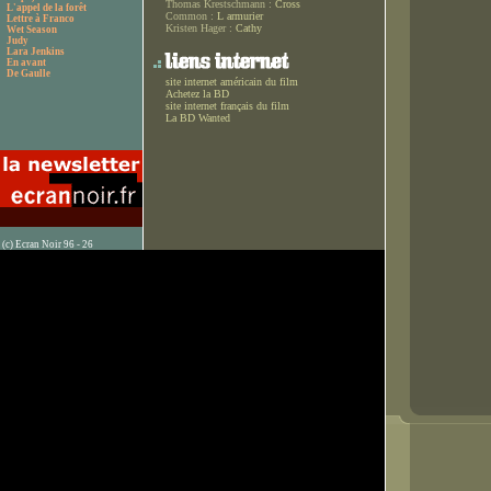
Thomas Krestschmann :
Cross
L'appel de la forêt
Common :
L armurier
Lettre à Franco
Kristen Hager :
Cathy
Wet Season
Judy
Lara Jenkins
En avant
De Gaulle
site internet américain du film
Achetez la BD
site internet français du film
La BD Wanted
(c) Ecran Noir 96 - 26