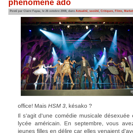
phénomène ado
Posté par Claire Fayau, le 26 octobre 2008, dans
Actualité, société
,
Critiques
,
Films
,
Market
office! Mais
HSM 3
, késako ?
Il s'agit d'une comédie musicale désexuée
lycée américain. En septembre, vous avez
jeunes filles en délire car elles venaient d'a