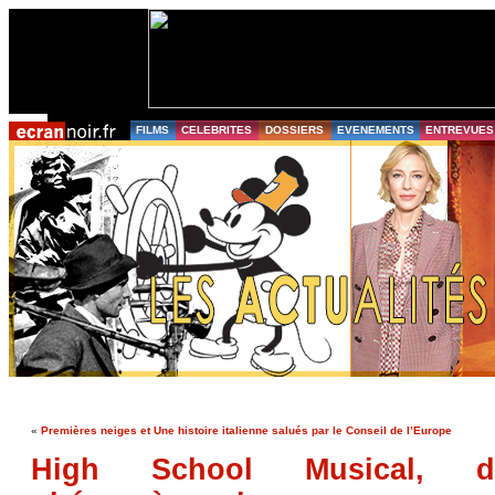
FILMS
CELEBRITES
DOSSIERS
EVENEMENTS
ENTREVUES
«
Premières neiges et Une histoire italienne salués par le Conseil de l’Europe
High School Musical, d