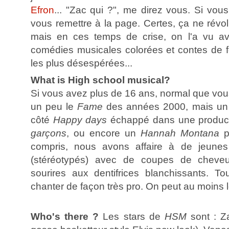
Efron
... "Zac qui ?", me direz vous. Si vous e
vous remettre à la page. Certes, ça ne révo
mais en ces temps de crise, on l'a vu 
comédies musicales colorées et contes de 
les plus désespérées...
What is High school musical?
Si vous avez plus de 16 ans, normal que vous
un peu le
Fame
des années 2000, mais u
côté
Happy days
échappé dans une produc
garçons
, ou encore un
Hannah Montana
pl
compris, nous avons affaire à de jeunes
(stéréotypés) avec de coupes de cheve
sourires aux dentifrices blanchissants. To
chanter de façon très pro. On peut au moins l
Who's there ?
Les stars de
HSM
sont : Z