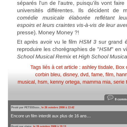
séparés l'un de l'autre, puisqu'ils vont fair
universités différentes. Ils décident de
comédie musicale élaborée reflétant leu
espoirs et leurs craintes vis-à-vis de leur ave
presse). Money Money ?!
Et après avoir vu le film
HSM 3
sur grand é
reproduire les chorégraphies de "
HSM
" en 
School Musical Remix
et
High School Musica
Tags liés à cet article :
ashley tisdale
,
Box o
corbin bleu
,
disney
,
dvd
,
fame
,
film
,
han
musical
,
hsm
,
kenny ortega
,
mamma mia
,
serie 
8 comme
Posté par PETSSSsss-,
le 26 octobre 2008 à 13:42
Encore un film interdit aux plus de 16 ans…
Posté par claire,
le 26 octobre 2008 à 19:13