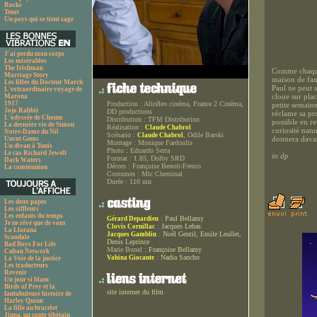
Rocks
Tenet
Un pays qui se tient sage
J'ai perdu mon corps
Les misérables
The Irishman
Comme chaque 
Marriage Story
maison de fam
Les filles du Docteur March
Paul ne peut s
L'extraordinaire voyage de
cloue sur plac
Marona
1917
Production :
Alicéleo cinéma, France 2 Cinéma,
petite semain
Jojo Rabbit
DD productions
réclame sa pro
L'odyssée de Choum
Distribution :
TFM Distribution
possible en re
La dernière vie de Simon
Réalisation :
Claude Chabrol
curiosité natu
Notre-Dame du Nil
Scénario :
, Odile Barski
Claude Chabrol
donnera davan
Uncut Gems
Montage :
Monique Fardoulis
Un divan à Tunis
Photo :
Eduardo Serra
Le cas Richard Jewell
in dp
Format :
1.85, Dolby SRD
Dark Waters
Décors :
Françoise Benoit-Fresco
La communion
Costumes :
Mic Cheminal
Durée :
110 mn
Les deux papes
Les siffleurs
Les enfants du temps
:
Paul Bellamy
Gérard Depardieu
Je ne rêve que de vous
:
Jacques Lebas
Clovis Cornillac
La Llorana
:
Noël Gentil, Emile Leullet,
Jacques Gamblin
Scandale
Denis Leprince
Bad Boys For Life
Marie Bunel :
Françoise Bellamy
Cuban Network
:
Nadia Sancho
Vahina Giocante
La Voie de la justice
Les traducteurs
Revenir
Un jour si blanc
Birds of Prey et la
site internet du film
fantabuleuse histoire de
Harley Quinn
La fille au bracelet
Jinpa, un conte tibétain