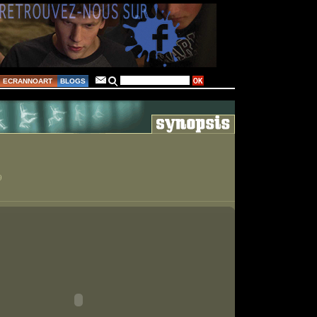
ECRANNOART
BLOGS
9