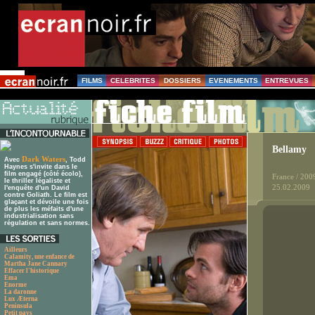
FILMS
CELEBRITES
DOSSIERS
EVENEMENTS
ENTREVUES
Bellamy
Dark Waters
Avec
, Todd
Haynes s'invite dans le
film engagé (côté écolo),
France / 200
le thriller légaliste et
25.02.2009
l'enquête d'un David
contre Goliath. Le film est
glaçant et dévoile une fois
de plus les méfaits d'une
industrialisation sans
régulation et sans normes.
Ailleurs
Calamity, une enfance de
Martha Jane Cannary
Effacer l'historique
Ema
Enorme
La daronne
Lux Æterna
Peninsula
Petit pays