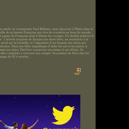
année, le commissaire Paul Bellamy vient séjourner à Nîmes dans la
ille de sa femme Françoise qui rêve de croisières au bout du monde...
e passer de Françoise mais il déteste les voyages. Un double prétexte le
e : l’arrivée inopinée de Jacques son demi-frère, un aventurier à la
e porté sur la bouteille, et l’apparition d’un homme aux abois qui
tection. Dans son désir empathique d’aider les uns et les autres, si
stant sur place, Paul leur consacrera son temps et ses efforts. Sa
relle à enquêter y trouvera son compte. Sa position de frère aîné lui
tage de fil à retordre…
haut