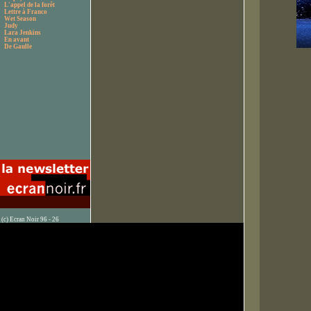
L'appel de la forêt
Lettre à Franco
Wet Season
Judy
Lara Jenkins
En avant
De Gaulle
(c) Ecran Noir 96 - 26