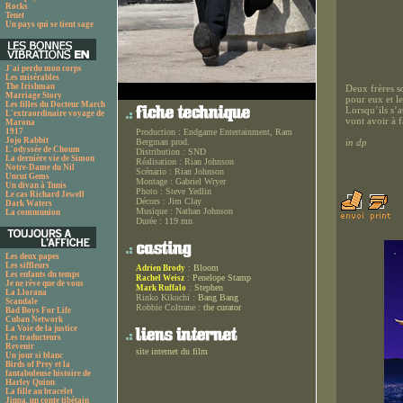
Rocks
Tenet
Un pays qui se tient sage
J'ai perdu mon corps
Les misérables
The Irishman
Deux frères so
Marriage Story
pour eux et le
Les filles du Docteur March
Lorsqu’ils s’a
L'extraordinaire voyage de
vont avoir à 
Marona
1917
Production :
Endgame Entertainment, Ram
Jojo Rabbit
Bergman prod.
in dp
L'odyssée de Choum
Distribution :
SND
La dernière vie de Simon
Réalisation :
Rian Johnson
Notre-Dame du Nil
Scénario :
Rian Johnson
Uncut Gems
Montage :
Gabriel Wryer
Un divan à Tunis
Photo :
Steve Yedlin
Le cas Richard Jewell
Décors :
Jim Clay
Dark Waters
Musique :
Nathan Johnson
La communion
Durée :
119 mn
Les deux papes
Les siffleurs
:
Bloom
Adrien Brody
Les enfants du temps
:
Penelope Stamp
Rachel Weisz
Je ne rêve que de vous
:
Stephen
Mark Ruffalo
La Llorana
Rinko Kikuchi :
Bang Bang
Scandale
Robbie Coltrane :
the curator
Bad Boys For Life
Cuban Network
La Voie de la justice
Les traducteurs
Revenir
site internet du film
Un jour si blanc
Birds of Prey et la
fantabuleuse histoire de
Harley Quinn
La fille au bracelet
Jinpa, un conte tibétain