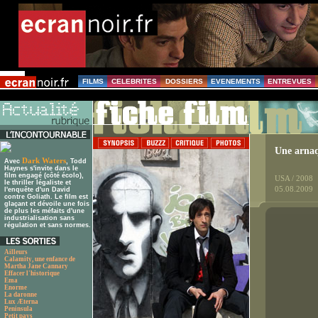
FILMS
CELEBRITES
DOSSIERS
EVENEMENTS
ENTREVUES
Une arnaq
Dark Waters
Avec
, Todd
Haynes s'invite dans le
film engagé (côté écolo),
USA / 2008
le thriller légaliste et
05.08.2009
l'enquête d'un David
contre Goliath. Le film est
glaçant et dévoile une fois
de plus les méfaits d'une
industrialisation sans
régulation et sans normes.
Ailleurs
Calamity, une enfance de
Martha Jane Cannary
Effacer l'historique
Ema
Enorme
La daronne
Lux Æterna
Peninsula
Petit pays