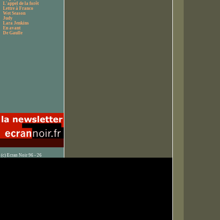
L'appel de la forêt
Lettre à Franco
Wet Season
Judy
Lara Jenkins
En avant
De Gaulle
(c) Ecran Noir 96 - 26