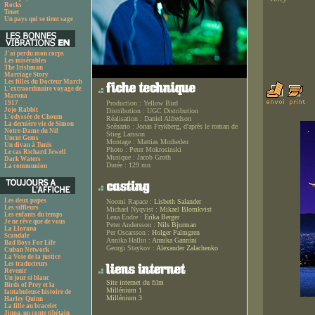
Rocks
Tenet
Un pays qui se tient sage
J'ai perdu mon corps
Les misérables
The Irishman
Marriage Story
Les filles du Docteur March
L'extraordinaire voyage de
Marona
1917
Production :
Yellow Bird
Jojo Rabbit
Distribution :
UGC Distribution
L'odyssée de Choum
Réalisation :
Daniel Alfredson
La dernière vie de Simon
Scénario :
Jonas Frykberg, d'après le roman de
Notre-Dame du Nil
Stieg Larsson
Uncut Gems
Montage :
Mattias Morheden
Un divan à Tunis
Photo :
Peter Mokrosinski
Le cas Richard Jewell
Musique :
Jacob Groth
Dark Waters
Durée :
129 mn
La communion
Les deux papes
Noomi Rapace :
Lisbeth Salander
Les siffleurs
Michael Nyqvist :
Mikael Blomkvist
Les enfants du temps
Lena Endre :
Erika Berger
Je ne rêve que de vous
Peter Andersson :
Nils Bjurman
La Llorana
Per Oscarsson :
Holger Palmgren
Scandale
Annika Hallin :
Annika Gannini
Bad Boys For Life
Georgi Staykov :
Alexander Zalachenko
Cuban Network
La Voie de la justice
Les traducteurs
Revenir
Un jour si blanc
Site internet du film
Birds of Prey et la
Millénium 1
fantabuleuse histoire de
Millénium 3
Harley Quinn
La fille au bracelet
Jinpa, un conte tibétain