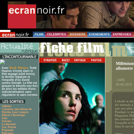
FILMS
CELEBRITES
DOSSIERS
EVENEMENTS
ENTREVUES
Millénium 
Dark Waters
allumette
Avec
, Todd
Haynes s'invite dans le
film engagé (côté écolo),
le thriller légaliste et
/ 2009
l'enquête d'un David
contre Goliath. Le film est
30.06.2010
glaçant et dévoile une fois
de plus les méfaits d'une
industrialisation sans
régulation et sans normes.
Lisbeth se dé
été internée 
Ailleurs
que son père e
Calamity, une enfance de
Pendant ce te
Martha Jane Cannary
Effacer l'historique
Magazine Millé
Ema
des réseaux d
Enorme
l'enquête se fa
La daronne
Sans le savoi
Lux Æterna
Peninsula
Petit pays
vincy