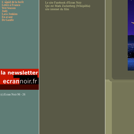
L'appel de la forêt
Le site Facebook d'Ecran Noir
Lettre à Franco
Qui est Mark Zuckerberg (Wikipédia)
Wet Season
site internet du film
Judy
Lara Jenkins
En avant
De Gaulle
(c) Ecran Noir 96 - 26