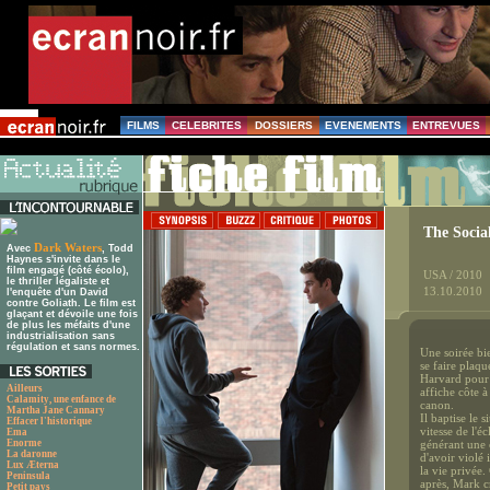
FILMS
CELEBRITES
DOSSIERS
EVENEMENTS
ENTREVUES
The Socia
Dark Waters
Avec
, Todd
Haynes s'invite dans le
film engagé (côté écolo),
USA / 2010
le thriller légaliste et
13.10.2010
l'enquête d'un David
contre Goliath. Le film est
glaçant et dévoile une fois
de plus les méfaits d'une
industrialisation sans
régulation et sans normes.
Une soirée bi
se faire plaqu
Harvard pour c
Ailleurs
affiche côte à
Calamity, une enfance de
canon.
Martha Jane Cannary
Il baptise le 
Effacer l'historique
vitesse de l'éc
Ema
Enorme
générant une 
La daronne
d'avoir violé 
Lux Æterna
la vie privée
Peninsula
après, Mark c
Petit pays