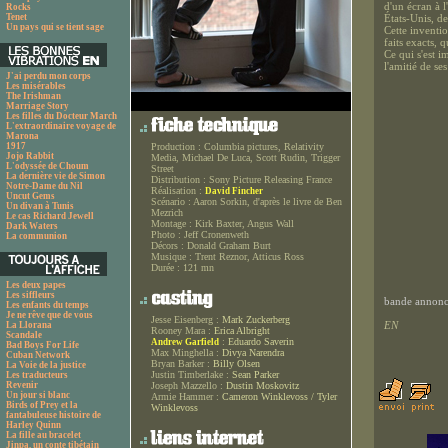
d'un écran à l
Rocks
Tenet
États-Unis, de
Un pays qui se tient sage
Cette inventio
faits exacts, 
Ce qui s'est 
l'amitié de se
J'ai perdu mon corps
Les misérables
The Irishman
Marriage Story
Les filles du Docteur March
L'extraordinaire voyage de
Marona
1917
Production :
Columbia pictures, Relativity
Jojo Rabbit
Media, Michael De Luca, Scott Rudin, Trigger
L'odyssée de Choum
Street
La dernière vie de Simon
Distribution :
Sony Picture Releasing France
Notre-Dame du Nil
Réalisation :
David Fincher
Uncut Gems
Scénario :
Aaron Sorkin, d'après le livre de Ben
Un divan à Tunis
Mezrich
Le cas Richard Jewell
Montage :
Kirk Baxter, Angus Wall
Dark Waters
Photo :
Jeff Cronenweth
La communion
Décors :
Donald Graham Burt
Musique :
Trent Reznor, Atticus Ross
Durée :
121 mn
Les deux papes
Les siffleurs
bande annonce
Les enfants du temps
Je ne rêve que de vous
Jesse Eisenberg :
Mark Zuckerberg
EN
La Llorana
Rooney Mara :
Erica Albright
Scandale
:
Eduardo Saverin
Andrew Garfield
Bad Boys For Life
Max Minghella :
Divya Narendra
Cuban Network
Bryan Barker :
Billy Olsen
La Voie de la justice
Justin Timberlake :
Sean Parker
Les traducteurs
Revenir
Joseph Mazzello :
Dustin Moskovitz
Un jour si blanc
Armie Hammer :
Cameron Winklevoss / Tyler
Birds of Prey et la
Winklevoss
fantabuleuse histoire de
Harley Quinn
La fille au bracelet
Jinpa, un conte tibétain