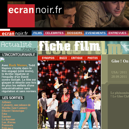
FILMS
CELEBRITES
DOSSIERS
EVENEMENTS
ENTREVUES
Glee ! On
Dark Waters
Avec
, Todd
Haynes s'invite dans le
film engagé (côté écolo),
USA / 2011
le thriller légaliste et
28.09.2011
l'enquête d'un David
contre Goliath. Le film est
glaçant et dévoile une fois
de plus les méfaits d'une
industrialisation sans
régulation et sans normes.
Le phénomène
! Le Glee Club
Ailleurs
Calamity, une enfance de
Martha Jane Cannary
Effacer l'historique
Ema
Enorme
La daronne
Lux Æterna
Peninsula
Petit pays