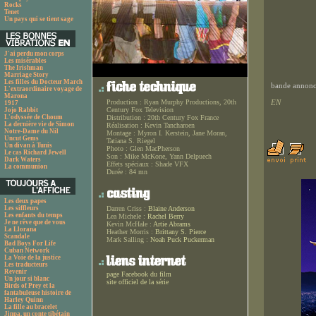
Rocks
Tenet
Un pays qui se tient sage
J'ai perdu mon corps
Les misérables
The Irishman
Marriage Story
Les filles du Docteur March
bande annonce
L'extraordinaire voyage de
Marona
Production :
Ryan Murphy Productions, 20th
EN
1917
Century Fox Television
Jojo Rabbit
L'odyssée de Choum
Distribution :
20th Century Fox France
La dernière vie de Simon
Réalisation :
Kevin Tancharoen
Notre-Dame du Nil
Montage :
Myron I. Kerstein, Jane Moran,
Uncut Gems
Tatiana S. Riegel
Un divan à Tunis
Photo :
Glen MacPherson
Le cas Richard Jewell
Son :
Mike McKone, Yann Delpuech
Dark Waters
Effets spéciaux :
Shade VFX
La communion
Durée :
84 mn
Les deux papes
Les siffleurs
Darren Criss :
Blaine Anderson
Les enfants du temps
Lea Michele :
Rachel Berry
Je ne rêve que de vous
Kevin McHale :
Artie Abrams
La Llorana
Heather Morris :
Brittany S. Pierce
Scandale
Mark Salling :
Noah Puck Puckerman
Bad Boys For Life
Cuban Network
La Voie de la justice
Les traducteurs
Revenir
page Facebook du film
Un jour si blanc
site officiel de la série
Birds of Prey et la
fantabuleuse histoire de
Harley Quinn
La fille au bracelet
Jinpa, un conte tibétain