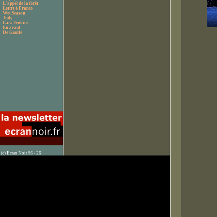
L'appel de la forêt
Lettre à Franco
Wet Season
Judy
Lara Jenkins
En avant
De Gaulle
(c) Ecran Noir 96 - 26