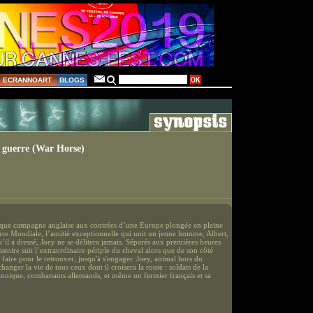
ECRANNOART
BLOGS
 guerre (War Horse)
que campagne anglaise aux contrées d’une Europe plongée en pleine
re Mondiale, l’amitié exceptionnelle qui unit un jeune homme, Albert,
u’il a dressé, Joey ne se délitera jamais. Séparés aux premières heures
histoire suit l’extraordinaire périple du cheval alors que de son côté
 faire pour le retrouver, jusqu'à s'engager. Joey, animal hors du
nger la vie de tous ceux dont il croisera la route : soldats de la
tannique, combattants allemands, et même un fermier français et sa