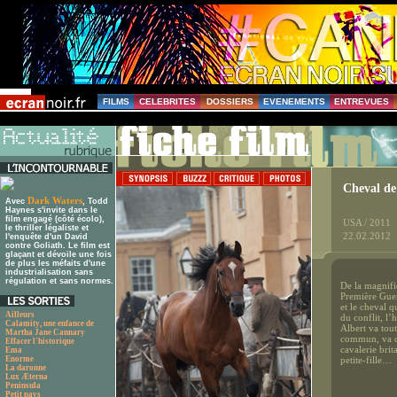
FILMS
CELEBRITES
DOSSIERS
EVENEMENTS
ENTREVUES
Cheval de
Dark Waters
Avec
, Todd
Haynes s'invite dans le
film engagé (côté écolo),
USA / 2011
le thriller légaliste et
22.02.2012
l'enquête d'un David
contre Goliath. Le film est
glaçant et dévoile une fois
de plus les méfaits d'une
industrialisation sans
régulation et sans normes.
De la magnifi
Première Guer
et le cheval q
Ailleurs
du conflit, l’
Calamity, une enfance de
Albert va tout
Martha Jane Cannary
commun, va cha
Effacer l'historique
cavalerie bri
Ema
Enorme
petite-fille…
La daronne
Lux Æterna
Peninsula
Petit pays