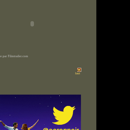
 par Filmtrailer.com
haut