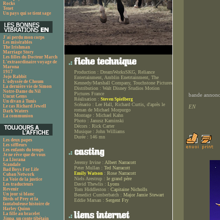
Rocks
Tenet
Un pays qui se tient sage
J'ai perdu mon corps
Les misérables
The Irishman
Marriage Story
Les filles du Docteur March
L'extraordinaire voyage de
Marona
1917
Production :
DreamWorksSKG, Reliance
Jojo Rabbit
Entertainment, Amblin Enetrtainment, The
L'odyssée de Choum
Kennedy/Marshall Company, Touchstone Pictures
La dernière vie de Simon
Distribution :
Walt Disney Studios Motion
Notre-Dame du Nil
Pictures France
bande annonce
Uncut Gems
Réalisation :
Steven Spielberg
Un divan à Tunis
Scénario :
Lee Hall, Richard Curtis, d'après le
Le cas Richard Jewell
EN
roman de Michael Morpurgo
Dark Waters
Montage :
Michael Kahn
La communion
Photo :
Janusz Kaminski
Décors :
Rick Carter
Musique :
John Williams
Durée :
146 mn
Les deux papes
Les siffleurs
Les enfants du temps
Je ne rêve que de vous
La Llorana
Jeremy Irvine :
Albert Narracott
Scandale
Peter Mullan :
Ted Narracott
Bad Boys For Life
:
Rose Narracott
Emily Watson
Cuban Network
Niels Arestrup :
le grand père
La Voie de la justice
David Thewlis :
Lyons
Les traducteurs
Revenir
Tom Hiddleston :
Capitaine Nicholls
Un jour si blanc
Benedict Cumberbatch :
Major Jamie Stewart
Birds of Prey et la
Eddie Marsan :
Sergent Fry
fantabuleuse histoire de
Harley Quinn
La fille au bracelet
Jinpa, un conte tibétain