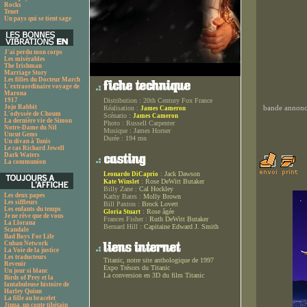
Rocks
Tenet
Un pays qui se tient sage
J'ai perdu mon corps
Les misérables
The Irishman
Marriage Story
Les filles du Docteur March
L'extraordinaire voyage de
Marona
1917
Distribution :
20th Century Fox France
Jojo Rabbit
Réalisation :
bande annonce
James Cameron
L'odyssée de Choum
Scénario :
James Cameron
La dernière vie de Simon
Photo :
Russell Carpenter
Notre-Dame du Nil
Musique :
James Horner
Uncut Gems
Durée :
194 mn
Un divan à Tunis
Le cas Richard Jewell
Dark Waters
La communion
:
Jack Dawson
Leonardo DiCaprio
:
Rose DeWitt Butaker
Kate Winslet
Billy Zane :
Cal Hockley
Les deux papes
Kathy Bates :
Molly Brown
Les siffleurs
Bill Paxton :
Brock Lovett
Les enfants du temps
:
Rose âgée
Gloria Stuart
Je ne rêve que de vous
Frances Fisher :
Ruth DeWitt Butaker
La Llorana
Bernard Hill :
Capitaine Edward J. Smith
Scandale
Bad Boys For Life
Cuban Network
La Voie de la justice
Les traducteurs
Titanic, notre site anthologique de 1997
Revenir
Expo Trésors du Titanic
Un jour si blanc
La conversion en 3D du film Titanic
Birds of Prey et la
fantabuleuse histoire de
Harley Quinn
La fille au bracelet
Jinpa, un conte tibétain