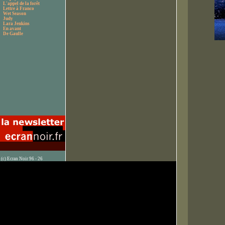
L'appel de la forêt
Lettre à Franco
Wet Season
Judy
Lara Jenkins
En avant
De Gaulle
(c) Ecran Noir 96 - 26