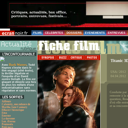
FILMS
CELEBRITES
DOSSIERS
EVENEMENTS
ENTREVUES
Titanic 3
Dark Waters
Avec
, Todd
Haynes s'invite dans le
film engagé (côté écolo),
USA / 2012
le thriller légaliste et
04.04.2012
l'enquête d'un David
contre Goliath. Le film est
glaçant et dévoile une fois
de plus les méfaits d'une
industrialisation sans
régulation et sans normes.
Conduite par 
remonte à la 
question, Ros
Ailleurs
d'où elle entr
Calamity, une enfance de
et sa rencontr
Martha Jane Cannary
Effacer l'historique
Ema
Enorme
La daronne
Lux Æterna
Peninsula
Petit pays