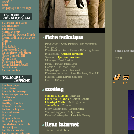
Rocks
Tenet
Un pays qui se tient sage
J'ai perdu mon corps
Les misérables
The Irishman
Marriage Story
Les filles du Docteur March
L'extraordinaire voyage de
Marona
1917
Production :
Sony Pictures, The Weinstein
Jojo Rabbit
Company
L'odyssée de Choum
Distribution :
Sony Pictures Relasing France
bande annonce
La dernière vie de Simon
Réalisation :
Quentin Tarantino
Notre-Dame du Nil
Scénario :
Quentin Tarantino
MpM
Uncut Gems
Montage :
Fred Raskin
Un divan à Tunis
Photo :
Robert Richardson
Le cas Richard Jewell
Décors :
J. Michael Riva
Dark Waters
Maquillage :
Heba Thorisdottir
La communion
Directeur artistique :
Page Buckner, David F.
Klassen, Mara LePere-Schloop
Durée :
164 mn
Les deux papes
Les siffleurs
Les enfants du temps
Je ne rêve que de vous
:
Stephen
Samuel L. Jackson
La Llorana
:
Calvin Candie
Leonardo DiCaprio
Scandale
:
Dr King Schultz
Christoph Waltz
Bad Boys For Life
:
Django
Jamie Foxx
Cuban Network
Kerry Washington :
Broomhilda
La Voie de la justice
Walton Goggins :
Billy Crash
Les traducteurs
Revenir
Dennis Christopher :
Leonide Moguy
Un jour si blanc
Birds of Prey et la
fantabuleuse histoire de
Harley Quinn
site internet du film
La fille au bracelet
Jinpa, un conte tibétain