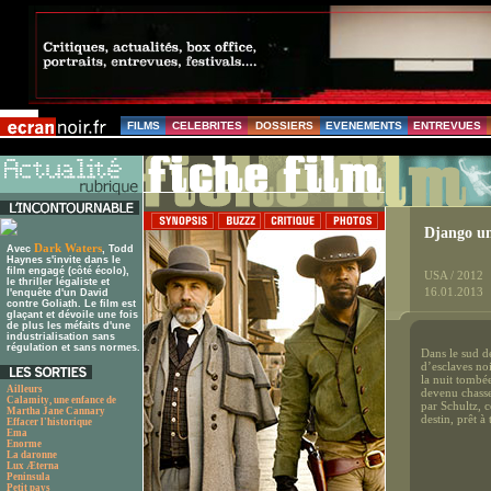
FILMS
CELEBRITES
DOSSIERS
EVENEMENTS
ENTREVUES
Django u
Dark Waters
Avec
, Todd
Haynes s'invite dans le
film engagé (côté écolo),
USA / 2012
le thriller légaliste et
16.01.2013
l'enquête d'un David
contre Goliath. Le film est
glaçant et dévoile une fois
de plus les méfaits d'une
industrialisation sans
régulation et sans normes.
Dans le sud d
d’esclaves no
la nuit tombé
Ailleurs
devenu chasse
Calamity, une enfance de
par Schultz, 
Martha Jane Cannary
destin, prêt à
Effacer l'historique
Ema
Enorme
La daronne
Lux Æterna
Peninsula
Petit pays