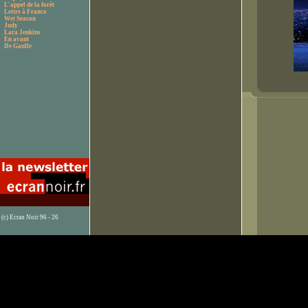
L'appel de la forêt
Lettre à Franco
Wet Season
Judy
Lara Jenkins
En avant
De Gaulle
(c) Ecran Noir 96 - 26