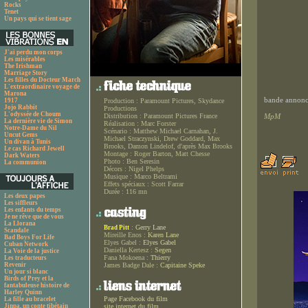
Rocks
Tenet
Un pays qui se tient sage
J'ai perdu mon corps
Les misérables
The Irishman
Marriage Story
Les filles du Docteur March
L'extraordinaire voyage de
Marona
bande annonce
1917
Production :
Paramount Pictures, Skydance
Jojo Rabbit
Productions
L'odyssée de Choum
Distribution :
Paramount Pictures France
MpM
La dernière vie de Simon
Réalisation :
Marc Forster
Notre-Dame du Nil
Scénario :
Matthew Michael Carnahan, J.
Uncut Gems
Michael Straczynski, Drew Goddard, Max
Un divan à Tunis
Brooks, Damon Lindelof, d'après Max Brooks
Le cas Richard Jewell
Montage :
Roger Barton, Matt Chesse
Dark Waters
Photo :
Ben Seresin
La communion
Décors :
Nigel Phelps
Musique :
Marco Beltrami
Effets spéciaux :
Scott Farrar
Durée :
116 mn
Les deux papes
Les siffleurs
Les enfants du temps
Je ne rêve que de vous
La Llorana
:
Gerry Lane
Brad Pitt
Scandale
Mireille Enos :
Karen Lane
Bad Boys For Life
Elyes Gabel :
Elyes Gabel
Cuban Network
Daniella Kertesz :
Segen
La Voie de la justice
Fana Mokoena :
Thierry
Les traducteurs
Revenir
James Badge Dale :
Capitaine Speke
Un jour si blanc
Birds of Prey et la
fantabuleuse histoire de
Harley Quinn
Page Facebook du film
La fille au bracelet
Jinpa, un conte tibétain
site internet du film