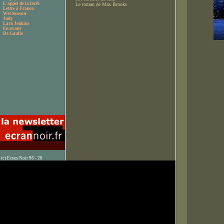
L'appel de la forêt
Le roman de Max Brooks
Lettre à Franco
Wet Season
Judy
Lara Jenkins
En avant
De Gaulle
(c) Ecran Noir 96 - 26