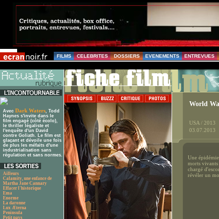
FILMS
CELEBRITES
DOSSIERS
EVENEMENTS
ENTREVUES
World Wa
Dark Waters
Avec
, Todd
Haynes s'invite dans le
film engagé (côté écolo),
USA / 2013
le thriller légaliste et
03.07.2013
l'enquête d'un David
contre Goliath. Le film est
glaçant et dévoile une fois
de plus les méfaits d'une
industrialisation sans
régulation et sans normes.
Une épidémie 
morts vivants
chargé d'escor
Ailleurs
révéler un mo
Calamity, une enfance de
Martha Jane Cannary
Effacer l'historique
Ema
Enorme
La daronne
Lux Æterna
Peninsula
Petit pays