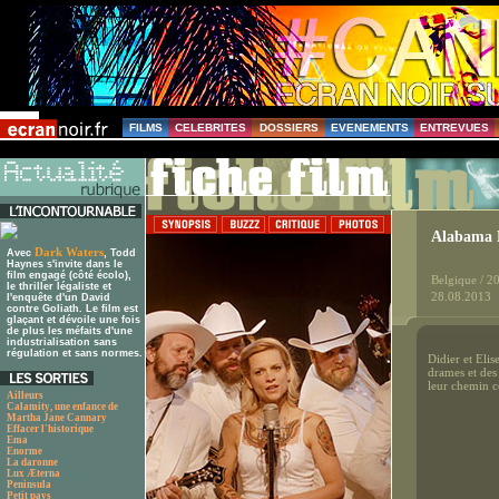
FILMS
CELEBRITES
DOSSIERS
EVENEMENTS
ENTREVUES
Alabama 
Dark Waters
Avec
, Todd
Haynes s'invite dans le
film engagé (côté écolo),
Belgique / 2
le thriller légaliste et
28.08.2013
l'enquête d'un David
contre Goliath. Le film est
glaçant et dévoile une fois
de plus les méfaits d'une
industrialisation sans
régulation et sans normes.
Didier et Elis
drames et des
leur chemin
Ailleurs
Calamity, une enfance de
Martha Jane Cannary
Effacer l'historique
Ema
Enorme
La daronne
Lux Æterna
Peninsula
Petit pays