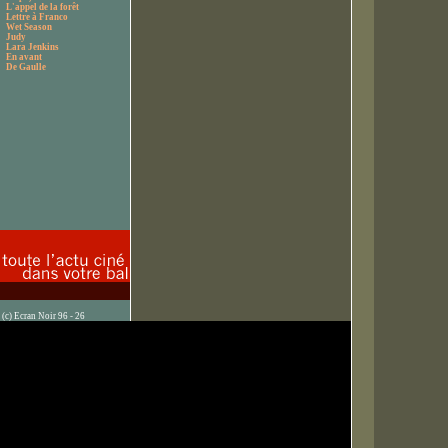
L'appel de la forêt
Lettre à Franco
Wet Season
Judy
Lara Jenkins
En avant
De Gaulle
(c) Ecran Noir 96 - 26