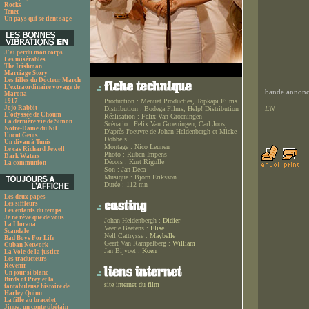
Rocks
Tenet
Un pays qui se tient sage
J'ai perdu mon corps
Les misérables
The Irishman
Marriage Story
Les filles du Docteur March
L'extraordinaire voyage de
bande annonce
Marona
1917
Production :
Menuet Producties, Topkapi Films
Jojo Rabbit
EN
Distribution :
Bodega Films, Help! Distribution
L'odyssée de Choum
Réalisation :
Felix Van Groeningen
La dernière vie de Simon
Scénario :
Felix Van Groeningen, Carl Joos,
Notre-Dame du Nil
D'après l'oeuvre de Johan Heldenbergh et Mieke
Uncut Gems
Dobbels
Un divan à Tunis
Montage :
Nico Leunen
Le cas Richard Jewell
Photo :
Ruben Impens
Dark Waters
Décors :
Kurt Rigolle
La communion
Son :
Jan Deca
Musique :
Bjorn Eriksson
Durée :
112 mn
Les deux papes
Les siffleurs
Les enfants du temps
Je ne rêve que de vous
Johan Heldenbergh :
Didier
La Llorana
Veerle Baetens :
Elise
Scandale
Nell Cattrysse :
Maybelle
Bad Boys For Life
Geert Van Rampelberg :
William
Cuban Network
Jan Bijvoet :
Koen
La Voie de la justice
Les traducteurs
Revenir
Un jour si blanc
Birds of Prey et la
site internet du film
fantabuleuse histoire de
Harley Quinn
La fille au bracelet
Jinpa, un conte tibétain