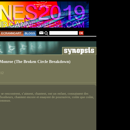
ECRANNOART
BLOGS
Monroe (The Broken Circle Breakdown)
012
e se rencontrent, s’aiment, chantent, ont un enfant, connaissent des
 bonheurs, chantent encore et essayent de poursuivre, coûte que coûte,
 commun.