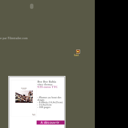
 par Filmtrailer.com
haut