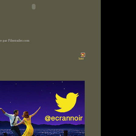
 par Filmtrailer.com
haut