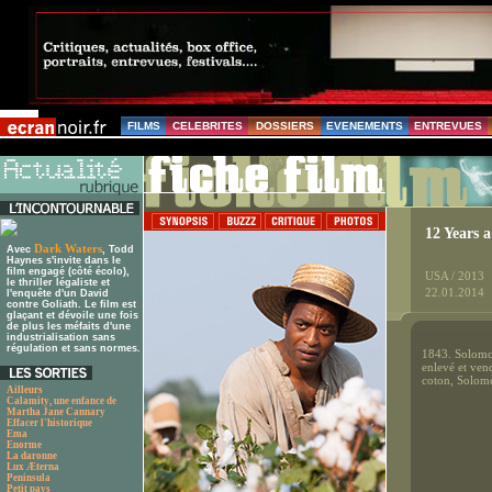
FILMS
CELEBRITES
DOSSIERS
EVENEMENTS
ENTREVUES
12 Years a
Dark Waters
Avec
, Todd
Haynes s'invite dans le
film engagé (côté écolo),
USA / 2013
le thriller légaliste et
22.01.2014
l'enquête d'un David
contre Goliath. Le film est
glaçant et dévoile une fois
de plus les méfaits d'une
industrialisation sans
régulation et sans normes.
1843. Solomon
enlevé et ven
coton, Solomon
Ailleurs
Calamity, une enfance de
Martha Jane Cannary
Effacer l'historique
Ema
Enorme
La daronne
Lux Æterna
Peninsula
Petit pays