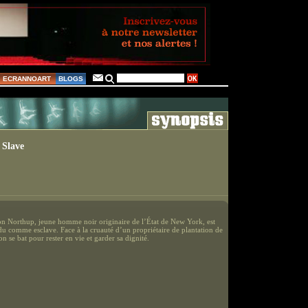
ECRANNOART
BLOGS
 Slave
 Northup, jeune homme noir originaire de l’État de New York, est
du comme esclave. Face à la cruauté d’un propriétaire de plantation de
 se bat pour rester en vie et garder sa dignité.