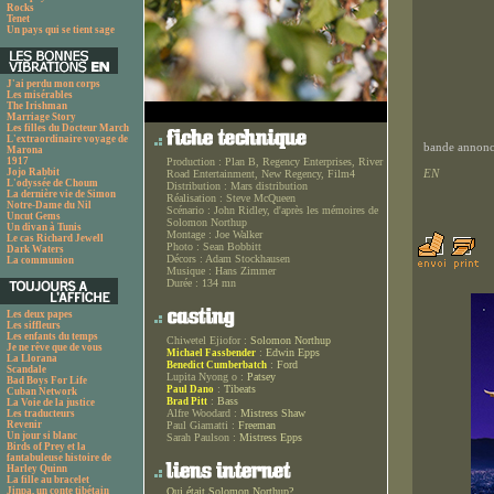
Rocks
Tenet
Un pays qui se tient sage
J'ai perdu mon corps
Les misérables
The Irishman
Marriage Story
Les filles du Docteur March
L'extraordinaire voyage de
bande annonce
Marona
1917
Production :
Plan B, Regency Enterprises, River
Jojo Rabbit
EN
Road Entertainment, New Regency, Film4
L'odyssée de Choum
Distribution :
Mars distribution
La dernière vie de Simon
Réalisation :
Steve McQueen
Notre-Dame du Nil
Scénario :
John Ridley, d'après les mémoires de
Uncut Gems
Solomon Northup
Un divan à Tunis
Montage :
Joe Walker
Le cas Richard Jewell
Photo :
Sean Bobbitt
Dark Waters
Décors :
Adam Stockhausen
La communion
Musique :
Hans Zimmer
Durée :
134 mn
Les deux papes
Les siffleurs
Les enfants du temps
Chiwetel Ejiofor :
Solomon Northup
Je ne rêve que de vous
:
Edwin Epps
Michael Fassbender
La Llorana
:
Ford
Benedict Cumberbatch
Scandale
Lupita Nyong o :
Patsey
Bad Boys For Life
:
Tibeats
Paul Dano
Cuban Network
:
Bass
Brad Pitt
La Voie de la justice
Alfre Woodard :
Mistress Shaw
Les traducteurs
Revenir
Paul Giamatti :
Freeman
Un jour si blanc
Sarah Paulson :
Mistress Epps
Birds of Prey et la
fantabuleuse histoire de
Harley Quinn
La fille au bracelet
Jinpa, un conte tibétain
Qui était Solomon Northup?