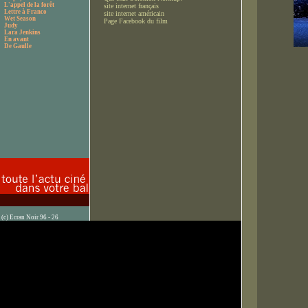
L'appel de la forêt
site internet français
Lettre à Franco
site internet américain
Wet Season
Page Facebook du film
Judy
Lara Jenkins
En avant
De Gaulle
(c) Ecran Noir 96 - 26