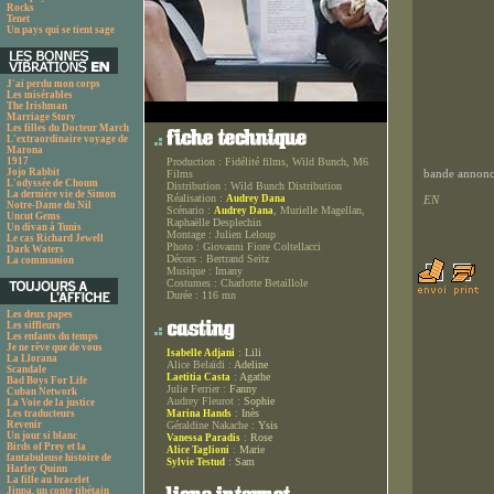
Rocks
Tenet
Un pays qui se tient sage
J'ai perdu mon corps
Les misérables
The Irishman
Marriage Story
Les filles du Docteur March
L'extraordinaire voyage de
Marona
1917
Production :
Fidélité films, Wild Bunch, M6
Jojo Rabbit
Films
bande annonce
L'odyssée de Choum
Distribution :
Wild Bunch Distribution
La dernière vie de Simon
Réalisation :
Audrey Dana
EN
Notre-Dame du Nil
Scénario :
, Murielle Magellan,
Audrey Dana
Uncut Gems
Raphaëlle Desplechin
Un divan à Tunis
Montage :
Julien Leloup
Le cas Richard Jewell
Photo :
Giovanni Fiore Coltellacci
Dark Waters
Décors :
Bertrand Seitz
La communion
Musique :
Imany
Costumes :
Charlotte Betaillole
Durée :
116 mn
Les deux papes
Les siffleurs
Les enfants du temps
Je ne rêve que de vous
:
Lili
Isabelle Adjani
La Llorana
Alice Belaïdi :
Adeline
Scandale
:
Agathe
Laetitia Casta
Bad Boys For Life
Julie Ferrier :
Fanny
Cuban Network
Audrey Fleurot :
Sophie
La Voie de la justice
:
Inès
Les traducteurs
Marina Hands
Revenir
Géraldine Nakache :
Ysis
Un jour si blanc
:
Rose
Vanessa Paradis
Birds of Prey et la
:
Marie
Alice Taglioni
fantabuleuse histoire de
:
Sam
Sylvie Testud
Harley Quinn
La fille au bracelet
Jinpa, un conte tibétain