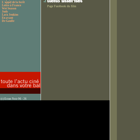
L'appel de la forêt
Lettre à Franco
Page Facebook du film
Wet Season
Judy
Lara Jenkins
En avant
De Gaulle
(c) Ecran Noir 96 - 26