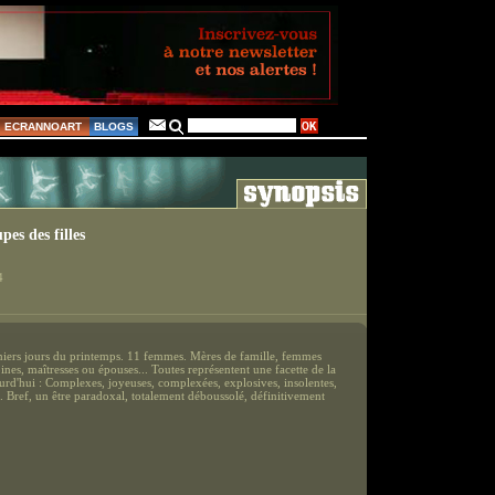
ECRANNOART
BLOGS
pes des filles
4
miers jours du printemps. 11 femmes. Mères de famille, femmes
pines, maîtresses ou épouses... Toutes représentent une facette de la
rd'hui : Complexes, joyeuses, complexées, explosives, insolentes,
.. Bref, un être paradoxal, totalement déboussolé, définitivement