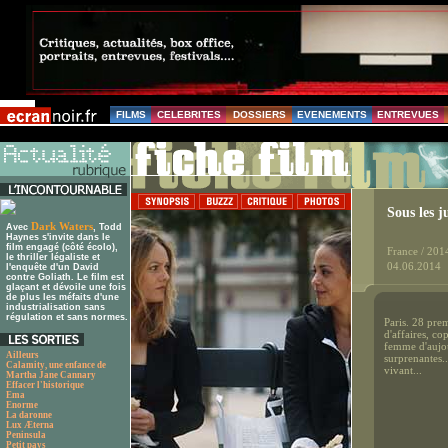
FILMS
CELEBRITES
DOSSIERS
EVENEMENTS
ENTREVUES
Sous les ju
Dark Waters
Avec
, Todd
Haynes s'invite dans le
film engagé (côté écolo),
France / 201
le thriller légaliste et
04.06.2014
l'enquête d'un David
contre Goliath. Le film est
glaçant et dévoile une fois
de plus les méfaits d'une
industrialisation sans
régulation et sans normes.
Paris. 28 pre
d'affaires, co
femme d'aujou
Ailleurs
surprenantes.
Calamity, une enfance de
vivant...
Martha Jane Cannary
Effacer l'historique
Ema
Enorme
La daronne
Lux Æterna
Peninsula
Petit pays