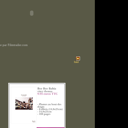
 par Filmtrailer.com
haut