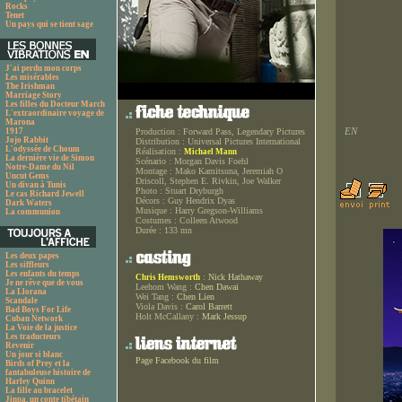
Rocks
Tenet
Un pays qui se tient sage
J'ai perdu mon corps
Les misérables
The Irishman
Marriage Story
Les filles du Docteur March
L'extraordinaire voyage de
Marona
EN
1917
Production :
Forward Pass, Legendary Pictures
Jojo Rabbit
Distribution :
Universal Pictures International
L'odyssée de Choum
Réalisation :
Michael Mann
La dernière vie de Simon
Scénario :
Morgan Davis Foehl
Notre-Dame du Nil
Montage :
Mako Kamitsuna, Jeremiah O
Uncut Gems
Driscoll, Stephen E. Rivkin, Joe Walker
Un divan à Tunis
Photo :
Stuart Dryburgh
Le cas Richard Jewell
Décors :
Guy Hendrix Dyas
Dark Waters
Musique :
Harry Gregson-Williams
La communion
Costumes :
Colleen Atwood
Durée :
133 mn
Les deux papes
Les siffleurs
Les enfants du temps
:
Nick Hathaway
Chris Hemsworth
Je ne rêve que de vous
Leehom Wang :
Chen Dawai
La Llorana
Wei Tang :
Chen Lien
Scandale
Viola Davis :
Carol Barrett
Bad Boys For Life
Holt McCallany :
Mark Jessup
Cuban Network
La Voie de la justice
Les traducteurs
Revenir
Un jour si blanc
Page Facebook du film
Birds of Prey et la
fantabuleuse histoire de
Harley Quinn
La fille au bracelet
Jinpa, un conte tibétain