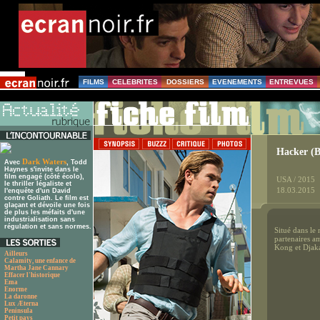
FILMS
CELEBRITES
DOSSIERS
EVENEMENTS
ENTREVUES
Hacker (B
Dark Waters
Avec
, Todd
Haynes s'invite dans le
film engagé (côté écolo),
USA / 2015
le thriller légaliste et
18.03.2015
l'enquête d'un David
contre Goliath. Le film est
glaçant et dévoile une fois
de plus les méfaits d'une
industrialisation sans
régulation et sans normes.
Situé dans le
partenaires a
Kong et Djaka
Ailleurs
Calamity, une enfance de
Martha Jane Cannary
Effacer l'historique
Ema
Enorme
La daronne
Lux Æterna
Peninsula
Petit pays