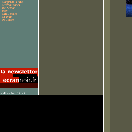
L'appel de la forêt
Lettre à Franco
Wet Season
Judy
Lara Jenkins
En avant
De Gaulle
(c) Ecran Noir 96 - 26