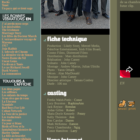
de sa chambre
Rocks
Tenet
futur clip.
Un pays qui se tient sage
J'ai perdu mon corps
Les misérables
The Irishman
Marriage Story
Les filles du Docteur March
L'extraordinaire voyage de
Marona
1917
Production :
Likely Story, Merced Media,
Jojo Rabbit
PalmStar Entertainment, Irish Film Board,
L'odyssée de Choum
Cosmo Films, Distressed Films
La dernière vie de Simon
Distribution :
Mars distribution
Notre-Dame du Nil
Réalisation :
John Carney
Uncut Gems
Scénario :
John Carney
Un divan à Tunis
Montage :
Andrew Marcus, Julian Ulrichs
Le cas Richard Jewell
Photo :
Yaron Orbach
Dark Waters
Décors :
Alan MacDonald
La communion
Musique :
John Carney
Directeur artistique :
Tamara Conboy
EN
Durée :
106 mn
Les deux papes
Les siffleurs
Les enfants du temps
Je ne rêve que de vous
Ferdia Walsh-Peelo :
Conor
La Llorana
Lucy Boynton :
RaphinaAnn
Scandale
Jack Reynor :
Brendan
Bad Boys For Life
Aidan Gillen :
Robert
Cuban Network
Maria Doyle Kennedy :
Penny
La Voie de la justice
Kelly Thornton :
Ann
Les traducteurs
Revenir
Ben Carolan :
Darren
Un jour si blanc
Mark McKenna :
Eamon
Birds of Prey et la
Percy Chamburuka :
Ngig
fantabuleuse histoire de
Conor Hamilton :
Larry
Harley Quinn
La fille au bracelet
Jinpa, un conte tibétain