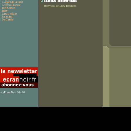
L'appel de la forêt
Lettre à Franco
Interview de Lucy Boynton
Wet Season
Judy
Lara Jenkins
En avant
De Gaulle
(c) Ecran Noir 96 - 26