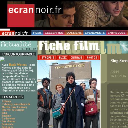
FILMS
CELEBRITES
DOSSIERS
EVENEMENTS
ENTREVUES
Sing Stree
Dark Waters
Avec
, Todd
Haynes s'invite dans le
film engagé (côté écolo),
/ 2016
le thriller légaliste et
26.10.2016
l'enquête d'un David
contre Goliath. Le film est
glaçant et dévoile une fois
de plus les méfaits d'une
industrialisation sans
régulation et sans normes.
Dublin, année
lecteurs K7, 
hebdomadaire 
Ailleurs
dont les paren
Calamity, une enfance de
bancs de l’éco
Martha Jane Cannary
privée qu’il a
Effacer l'historique
turbulents qu
Ema
Enorme
comprendre qu
La daronne
de cet univers
Lux Æterna
quartier, la m
Peninsula
dans la musiqu
Petit pays