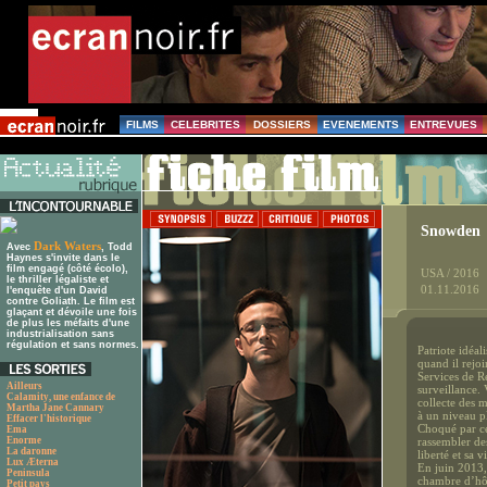
FILMS
CELEBRITES
DOSSIERS
EVENEMENTS
ENTREVUES
Snowden
Dark Waters
Avec
, Todd
Haynes s'invite dans le
film engagé (côté écolo),
USA / 2016
le thriller légaliste et
01.11.2016
l'enquête d'un David
contre Goliath. Le film est
glaçant et dévoile une fois
de plus les méfaits d'une
industrialisation sans
régulation et sans normes.
Patriote idéa
quand il rejoi
Services de R
Ailleurs
surveillance. 
Calamity, une enfance de
collecte des 
Martha Jane Cannary
à un niveau pl
Effacer l'historique
Choqué par ce
Ema
Enorme
rassembler des
La daronne
liberté et sa v
Lux Æterna
En juin 2013,
Peninsula
chambre d’hô
Petit pays