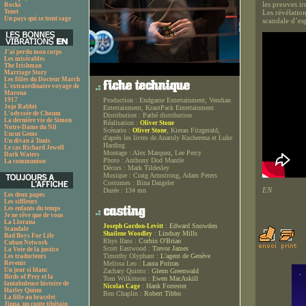
les preuves i
Rocks
Tenet
Les révélation
Un pays qui se tient sage
scandale d’esp
J'ai perdu mon corps
Les misérables
The Irishman
Marriage Story
Les filles du Docteur March
L'extraordinaire voyage de
Marona
1917
Production :
Endgame Entertainment, Vendian
Jojo Rabbit
Entertainment, KrautPack Entertainment
L'odyssée de Choum
Distribution :
Pathé distribution
La dernière vie de Simon
Réalisation :
Oliver Stone
Notre-Dame du Nil
Scénario :
, Kieran Fitzgerald,
Oliver Stone
Uncut Gems
d'après les livres de Anatoly Kucherena et Luke
Un divan à Tunis
Harding
Le cas Richard Jewell
Montage :
Alex Marquez, Lee Percy
Dark Waters
Photo :
Anthony Dod Mantle
La communion
Décors :
Mark Tildesley
Musique :
Craig Armstrong, Adam Peters
Costumes :
Bina Daigeler
EN
Durée :
134 mn
Les deux papes
Les siffleurs
Les enfants du temps
Je ne rêve que de vous
La Llorana
:
Edward Snowden
Joseph Gordon-Levitt
Scandale
:
Lindsay Mills
Shailene Woodley
Bad Boys For Life
Rhys Ifans :
Corbin O'Brian
Cuban Network
Scott Eastwood :
Trevor James
La Voie de la justice
Timothy Olyphant :
L'agent de Genève
Les traducteurs
Revenir
Melissa Leo :
Laura Poitras
Un jour si blanc
Zachary Quinto :
Glenn Greenwald
Birds of Prey et la
Tom Wilkinson :
Ewen MacAskill
fantabuleuse histoire de
:
Hank Forrester
Nicolas Cage
Harley Quinn
Ben Chaplin :
Robert Tibbo
La fille au bracelet
Jinpa, un conte tibétain