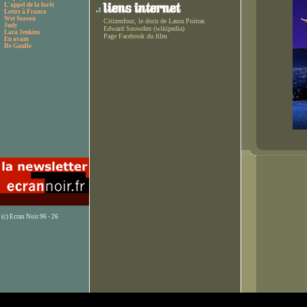
L'appel de la forêt
Lettre à Franco
Wet Season
Citizenfour, le docu de Laura Poitras
Judy
Edward Snowden (wikipedia)
Lara Jenkins
Page Facebook du film
En avant
De Gaulle
(c) Ecran Noir 96 - 26