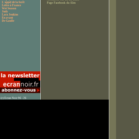
L'appel de la forêt
Page Facebook du film
Lettre à Franco
Wet Season
Judy
Lara Jenkins
En avant
De Gaulle
(c) Ecran Noir 96 - 26