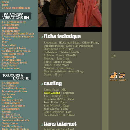
Rocks
Tenet
Un pays qui se tient sage
J'ai perdu mon corps
Les misérables
The Irishman
Marriage Story
Les filles du Docteur March
L'extraordinaire voyage de
Marona
1917
Production :
Black label Media, Gilbert Films,
Jojo Rabbit
Impostor Pictures, Marc Platt Productions
L'odyssée de Choum
Distribution :
SND Films
La dernière vie de Simon
Réalisation :
Damien Chazelle
Notre-Dame du Nil
Scénario :
Damien Chazelle
EN
Uncut Gems
Montage :
Tom Cross
Un divan à Tunis
Photo :
Linus Sandgren
Le cas Richard Jewell
Décors :
David Wasco
Dark Waters
Musique :
Justin Hurwitz
La communion
Directeur artistique :
Austin Gorg
Durée :
128 mn
Les deux papes
Les siffleurs
Les enfants du temps
Emma Stone :
Mia
Je ne rêve que de vous
:
Sebastian
Ryan Gosling
La Llorana
J.K. Simmons :
Bill
Scandale
Rosemarie DeWitt :
Laura
Bad Boys For Life
Jason Fuchs :
Carlo
Cuban Network
Finn Wittrock :
Greg
La Voie de la justice
John Legend :
Keith
Les traducteurs
Revenir
Callie Hernandez :
Lisa
Un jour si blanc
Tom Everett Scott :
David
Birds of Prey et la
fantabuleuse histoire de
Harley Quinn
La fille au bracelet
Jinpa, un conte tibétain
Actualités sur La La Land