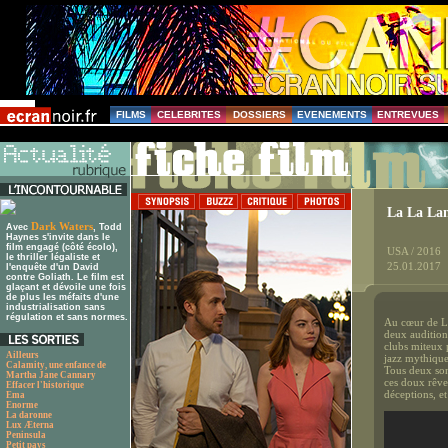
FILMS
CELEBRITES
DOSSIERS
EVENEMENTS
ENTREVUES
La La La
Dark Waters
Avec
, Todd
Haynes s'invite dans le
film engagé (côté écolo),
USA / 2016
le thriller légaliste et
25.01.2017
l'enquête d'un David
contre Goliath. Le film est
glaçant et dévoile une fois
de plus les méfaits d'une
industrialisation sans
régulation et sans normes.
Au cœur de Lo
deux audition
clubs miteux 
Ailleurs
jazz mythique 
Calamity, une enfance de
Tous deux sont
Martha Jane Cannary
ces doux rêveu
Effacer l'historique
déceptions, e
Ema
Enorme
La daronne
Lux Æterna
Peninsula
Petit pays