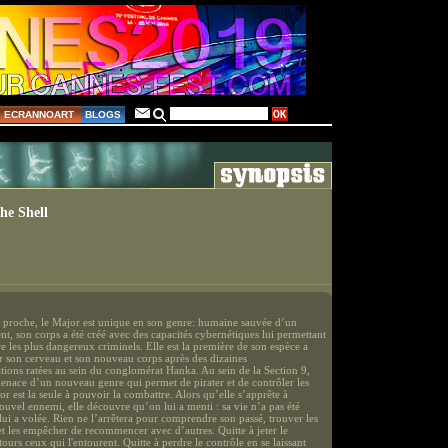
ECRANNOART
BLOGS
he Shell
 proche, le Major est unique en son genre: humaine sauvée d’un
ent, son corps a été créé avec des capacités cybernétiques lui permettant
re les plus dangereux criminels. Elle est la première de son espèce a
er son cerveau et son nouveau corps après des dizaines
tions ratées au sein du conglomérat Hanka. Au sein de la Section 9,
enace d’un nouveau genre qui permet de pirater et de contrôler les
jor est la seule à pouvoir la combattre. Alors qu’elle s’apprête à
ouvel ennemi, elle découvre qu’on lui a menti : sa vie n’a pas été
lui a volée. Rien ne l’arrêtera pour comprendre son passé, trouver les
et les empêcher de recommencer avec d’autres. Quitte à jeter le
tours ceux qui l'entourent. Quitte à perdre le contrôle en se laissant