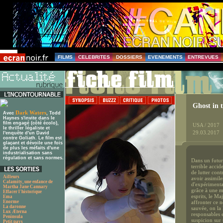
FILMS
CELEBRITES
DOSSIERS
EVENEMENTS
ENTREVUES
Ghost in t
Dark Waters
Avec
, Todd
Haynes s'invite dans le
film engagé (côté écolo),
USA / 2017
le thriller légaliste et
29.03.2017
l'enquête d'un David
contre Goliath. Le film est
glaçant et dévoile une fois
de plus les méfaits d'une
industrialisation sans
régulation et sans normes.
Dans un futur
terrible accid
de lutter cont
Ailleurs
avoir assimil
Calamity, une enfance de
d'expérimenta
Martha Jane Cannary
grâce à une m
Effacer l'historique
esprits, le Ma
Ema
Enorme
affronter ce n
La daronne
sauvée, on la 
Lux Æterna
responsables 
Peninsula
suspicion sur 
Petit pays