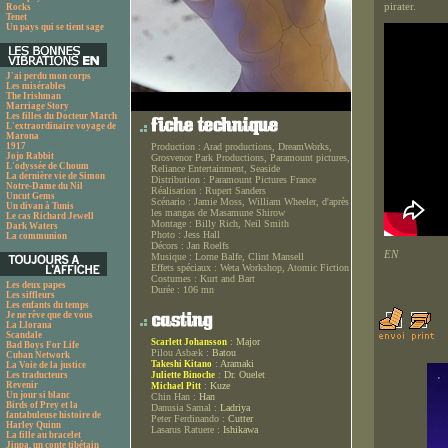
pirater.
Rocks
Tenet
Un pays qui se tient sage
J'ai perdu mon corps
Les misérables
The Irishman
Marriage Story
Les filles du Docteur March
L'extraordinaire voyage de
Marona
1917
Production :
Arad productions, DreamWorks,
Jojo Rabbit
Grosvenor Park Productions, Paramount pictures,
L'odyssée de Choum
Reliance Entertainment, Seaside
La dernière vie de Simon
Distribution :
Paramount Pictures France
Notre-Dame du Nil
Réalisation :
Rupert Sanders
Uncut Gems
Scénario :
Jamie Moss, William Wheeler, d'après
Un divan à Tunis
les mangas de Masamune Shirow
Le cas Richard Jewell
Montage :
Billy Rich, Neil Smith
Dark Waters
Photo :
Jess Hall
La communion
Décors :
Jan Roelfs
EN
Musique :
Lorne Balfe, Clint Mansell
Effets spéciaux :
Weta Workshop, Atomic Fiction
Costumes :
Kurt and Bart
Les deux papes
Durée :
106 mn
Les siffleurs
Les enfants du temps
Je ne rêve que de vous
La Llorana
Scandale
:
Major
Scarlett Johansson
Bad Boys For Life
Pilou Asbæk :
Batou
Cuban Network
:
Aramaki
Takeshi Kitano
La Voie de la justice
:
Dr. Ouelet
Les traducteurs
Juliette Binoche
Revenir
:
Kuze
Michael Pitt
Un jour si blanc
Chin Han :
Han
Birds of Prey et la
Danusia Samal :
Ladriya
fantabuleuse histoire de
Peter Ferdinando :
Cutter
Harley Quinn
Lasarus Ratuere :
Ishikawa
La fille au bracelet
Jinpa, un conte tibétain